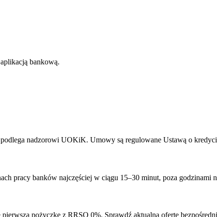
 aplikacją bankową.
NF i podlega nadzorowi UOKiK. Umowy są regulowane Ustawą o kredyc
ch pracy banków najczęściej w ciągu 15–30 minut, poza godzinami naw
 pierwszą pożyczkę z RRSO 0%. Sprawdź aktualną ofertę bezpośredni