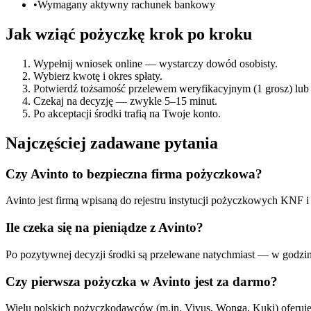
•
Wymagany aktywny rachunek bankowy
Jak wziąć pożyczkę krok po kroku
Wypełnij wniosek online — wystarczy dowód osobisty.
Wybierz kwotę i okres spłaty.
Potwierdź tożsamość przelewem weryfikacyjnym (1 grosz) lub
Czekaj na decyzję — zwykle 5–15 minut.
Po akceptacji środki trafią na Twoje konto.
Najczęściej zadawane pytania
Czy Avinto to bezpieczna firma pożyczkowa?
Avinto jest firmą wpisaną do rejestru instytucji pożyczkowych K
Ile czeka się na pieniądze z Avinto?
Po pozytywnej decyzji środki są przelewane natychmiast — w godzina
Czy pierwsza pożyczka w Avinto jest za darmo?
Wielu polskich pożyczkodawców (m.in. Vivus, Wonga, Kuki) oferuje