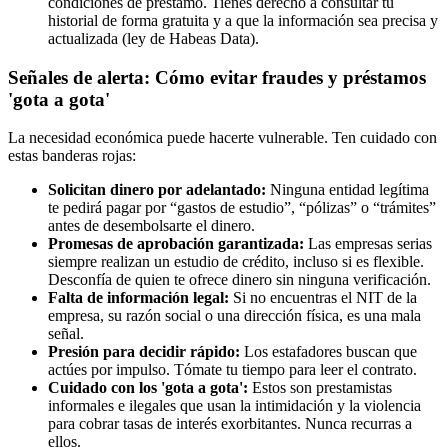
condiciones de préstamo. Tienes derecho a consultar tu
historial de forma gratuita y a que la información sea precisa y
actualizada (ley de Habeas Data).
Señales de alerta: Cómo evitar fraudes y préstamos
'gota a gota'
La necesidad económica puede hacerte vulnerable. Ten cuidado con
estas banderas rojas:
Solicitan dinero por adelantado:
Ninguna entidad legítima
te pedirá pagar por “gastos de estudio”, “pólizas” o “trámites”
antes de desembolsarte el dinero.
Promesas de aprobación garantizada:
Las empresas serias
siempre realizan un estudio de crédito, incluso si es flexible.
Desconfía de quien te ofrece dinero sin ninguna verificación.
Falta de información legal:
Si no encuentras el NIT de la
empresa, su razón social o una dirección física, es una mala
señal.
Presión para decidir rápido:
Los estafadores buscan que
actúes por impulso. Tómate tu tiempo para leer el contrato.
Cuidado con los 'gota a gota':
Estos son prestamistas
informales e ilegales que usan la intimidación y la violencia
para cobrar tasas de interés exorbitantes. Nunca recurras a
ellos.