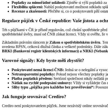
Poplatky za mimořádné události:
Zjistěte si výši poplatků z
Flexibilita splácení:
Nabízí poskytovatel možnost odkladu splá
Recenze a zkušenosti:
Přečtěte si, co o poskytovateli píší ostatn
Regulace půjček v České republice: Vaše jistota a och
Trh s půjčkami v ČR je přísně regulován, což chrání spotřebitele p
spotřebitelské úvěry, musí od ČNB získat licenci. Vždy si ověřte, že
Základním právním rámcem je
Zákon o spotřebitelském úvěru
. Te
uvedena RPSN, celková dlužná částka a veškeré podmínky. Dále zákon
BRKI (Bankovní registr klientských informací) a NRKI (Nebankov
Varovné signály: Kdy byste měli zbystřit?
Poskytovatel nemá licenci ČNB:
Jedná se o nelegální a vysoc
Netransparentní poplatky:
Pokud nejsou všechny poplatky j
Platba poplatků předem:
Seriózní společnost nikdy nežádá p
Nátlak na rychlé podepsání smlouvy:
Vždy si vyžádejte čas
Sliby typu „půjčka pro každého bez prověřování“:
Posouzen
Jak funguje srovnávač Crediro?
Crediro není poskytovatelem půjček. Jsme nezávislý online srovnávač