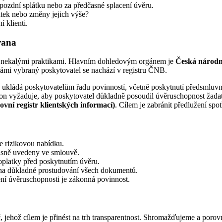
a pozdní splátku nebo za předčasné splacení úvěru.
tek nebo změny jejich výše?
í klienti.
rana
řed nekalými praktikami. Hlavním dohledovým orgánem je
Česká národ
 vámi vybraný poskytovatel se nachází v registru ČNB.
n ukládá poskytovatelům řadu povinností, včetně poskytnutí předsmluvn
 vyžaduje, aby poskytovatel důkladně posoudil úvěruschopnost žadate
ní registr klientských informací)
. Cílem je zabránit předlužení spot
e rizikovou nabídku.
asně uvedeny ve smlouvě.
oplatky před poskytnutím úvěru.
 na důkladné prostudování všech dokumentů.
í úvěruschopnosti je zákonná povinnost.
, jehož cílem je přinést na trh transparentnost. Shromažďujeme a por