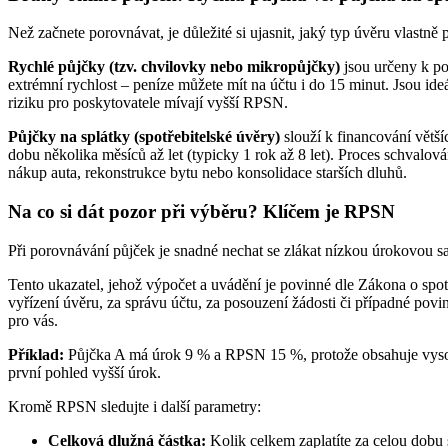
Než začnete porovnávat, je důležité si ujasnit, jaký typ úvěru vlastně 
Rychlé půjčky (tzv. chvilovky nebo mikropůjčky)
jsou určeny k po
extrémní rychlost – peníze můžete mít na účtu i do 15 minut. Jsou id
riziku pro poskytovatele mívají vyšší RPSN.
Půjčky na splátky (spotřebitelské úvěry)
slouží k financování větší
dobu několika měsíců až let (typicky 1 rok až 8 let). Proces schvalov
nákup auta, rekonstrukce bytu nebo konsolidace starších dluhů.
Na co si dát pozor při výběru? Klíčem je RPSN
Při porovnávání půjček je snadné nechat se zlákat nízkou úrokovou sa
Tento ukazatel, jehož výpočet a uvádění je povinné dle Zákona o spot
vyřízení úvěru, za správu účtu, za posouzení žádosti či případné pov
pro vás.
Příklad:
Půjčka A má úrok 9 % a RPSN 15 %, protože obsahuje vysok
první pohled vyšší úrok.
Kromě RPSN sledujte i další parametry:
Celková dlužná částka:
Kolik celkem zaplatíte za celou dobu 