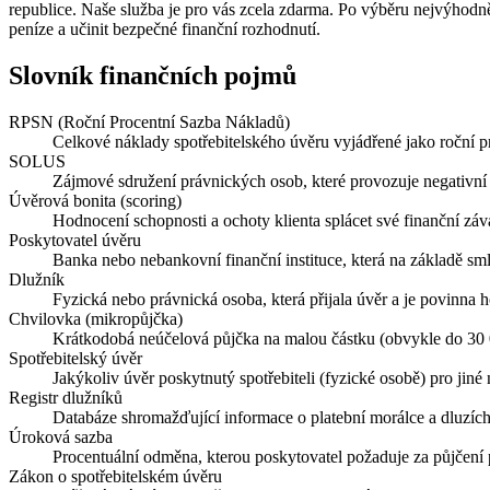
republice. Naše služba je pro vás zcela zdarma. Po výběru nejvýhodně
peníze a učinit bezpečné finanční rozhodnutí.
Slovník finančních pojmů
RPSN (Roční Procentní Sazba Nákladů)
Celkové náklady spotřebitelského úvěru vyjádřené jako roční p
SOLUS
Zájmové sdružení právnických osob, které provozuje negativní
Úvěrová bonita (scoring)
Hodnocení schopnosti a ochoty klienta splácet své finanční závaz
Poskytovatel úvěru
Banka nebo nebankovní finanční instituce, která na základě sm
Dlužník
Fyzická nebo právnická osoba, která přijala úvěr a je povinna h
Chvilovka (mikropůjčka)
Krátkodobá neúčelová půjčka na malou částku (obvykle do 30 0
Spotřebitelský úvěr
Jakýkoliv úvěr poskytnutý spotřebiteli (fyzické osobě) pro jin
Registr dlužníků
Databáze shromažďující informace o platební morálce a dluz
Úroková sazba
Procentuální odměna, kterou poskytovatel požaduje za půjčení 
Zákon o spotřebitelském úvěru