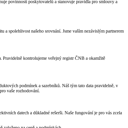
inuje povinnosti poskytovatelů a stanovuje pravidla pro smlouvy a
itu a spolehlivost našeho srovnání. Jsme vaším nezávislým partnerem
)
. Pravidelně kontrolujeme veřejný registr ČNB a okamžitě
duktových podmínek a sazebníků. Náš tým tato data pravidelně, v
 pro vaše rozhodování.
ktivních datech a důkladné rešerši. Naše fungování je pro vás zcela
ně založeno na ceně a podmínkách.