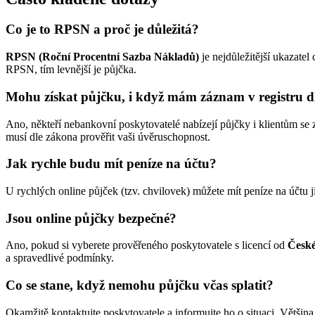
Co je to RPSN a proč je důležitá?
RPSN (Roční Procentní Sazba Nákladů)
je nejdůležitější ukazate
RPSN, tím levnější je půjčka.
Mohu získat půjčku, i když mám záznam v registru 
Ano, někteří nebankovní poskytovatelé nabízejí půjčky i klientům s
musí dle zákona prověřit vaši úvěruschopnost.
Jak rychle budu mít peníze na účtu?
U rychlých online půjček (tzv. chvilovek) můžete mít peníze na účtu 
Jsou online půjčky bezpečné?
Ano, pokud si vyberete prověřeného poskytovatele s licencí od
České
a spravedlivé podmínky.
Co se stane, když nemohu půjčku včas splatit?
Okamžitě kontaktujte poskytovatele a informujte ho o situaci. Většin