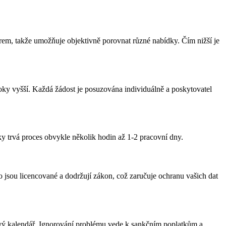
věrem, takže umožňuje objektivně porovnat různé nabídky. Čím nižší je
ky vyšší. Každá žádost je posuzována individuálně a poskytovatel
ky trvá proces obvykle několik hodin až 1-2 pracovní dny.
 jsou licencované a dodržují zákon, což zaručuje ochranu vašich dat
tkový kalendář. Ignorování problému vede k sankčním poplatkům a