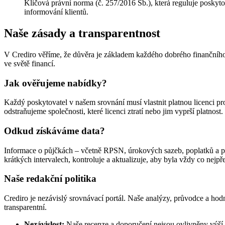
Klíčová právní norma (č. 257/2016 Sb.), která reguluje poskyto
informování klientů.
Naše zásady a transparentnost
V Crediro věříme, že důvěra je základem každého dobrého finančního 
ve světě financí.
Jak ověřujeme nabídky?
Každý poskytovatel v našem srovnání musí vlastnit platnou licenci p
odstraňujeme společnosti, které licenci ztratí nebo jim vyprší platnos
Odkud získáváme data?
Informace o půjčkách – včetně RPSN, úrokových sazeb, poplatků a po
krátkých intervalech, kontroluje a aktualizuje, aby byla vždy co nejp
Naše redakční politika
Crediro je nezávislý srovnávací portál. Naše analýzy, průvodce a hod
transparentní.
Nezávislost:
Naše recenze a doporučení nejsou ovlivněny výší 