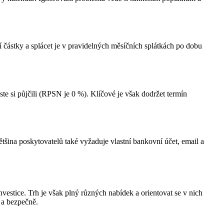
í částky a splácet je v pravidelných měsíčních splátkách po dobu
ste si půjčili (RPSN je 0 %). Klíčové je však dodržet termín
ětšina poskytovatelů také vyžaduje vlastní bankovní účet, email a
vestice. Trh je však plný různých nabídek a orientovat se v nich
 a bezpečně.