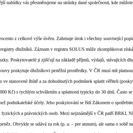
jší nabídky vás přesměrujeme na stránky dané společnosti, kde můžete d
rocento z celkové výše úvěru. Zahrnuje úrok i všechny související pop
 registry dlužníků. Záznam v registru SOLUS může zkomplikovat získán
ky. Poskytovatelé ji zjišťují na základě příjmů, výdajů, stávajících dlu
louvy poskytuje dlužníkovi peněžní prostředky. V ČR musí mít platnou
o ve stanovené lhůtě a za dohodnutých podmínek splatit věřiteli (poskyt
00 Kč) s rychlým schválením a splatností typicky do 30 dnů. Často se
é než podnikatelské účely. Jeho poskytování se řídí Zákonem o spotřebit
ích fyzických a právnických osob. Mezi nejznámější v ČR patří BRKI
peněz. Obvykle se udává za rok (p. a. – per annum), ale sama o sobě n