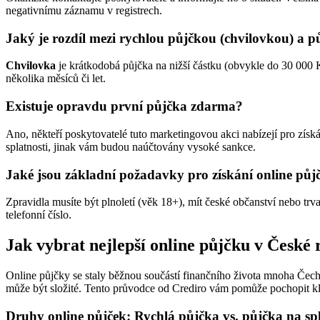
negativnímu záznamu v registrech.
Jaký je rozdíl mezi rychlou půjčkou (chvilovkou) a p
Chvilovka
je krátkodobá půjčka na nižší částku (obvykle do 30 000 K
několika měsíců či let.
Existuje opravdu první půjčka zdarma?
Ano, někteří poskytovatelé tuto marketingovou akci nabízejí pro získán
splatnosti, jinak vám budou naúčtovány vysoké sankce.
Jaké jsou základní požadavky pro získání online půj
Zpravidla musíte být plnoletí (věk 18+), mít české občanství nebo trv
telefonní číslo.
Jak vybrat nejlepší online půjčku v České
Online půjčky se staly běžnou součástí finančního života mnoha Čechů
může být složité. Tento průvodce od Crediro vám pomůže pochopit kl
Druhy online půjček: Rychlá půjčka vs. půjčka na sp