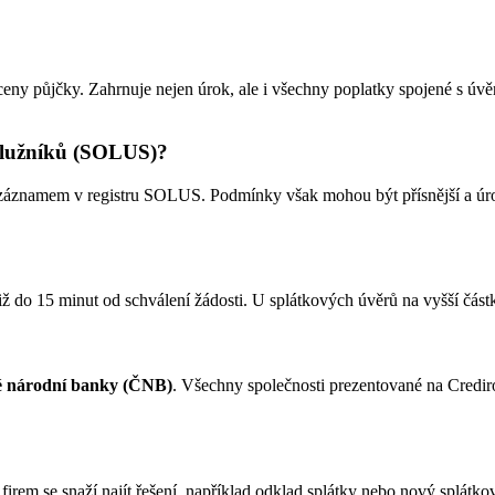
l ceny půjčky. Zahrnuje nejen úrok, ale i všechny poplatky spojené s ú
dlužníků (SOLUS)?
e záznamem v registru SOLUS. Podmínky však mohou být přísnější a úro
již do 15 minut od schválení žádosti. U splátkových úvěrů na vyšší část
 národní banky (ČNB)
. Všechny společnosti prezentované na Crediro
a firem se snaží najít řešení, například odklad splátky nebo nový splá