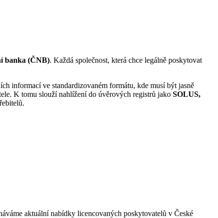
ní banka (ČNB)
. Každá společnost, která chce legálně poskytovat
ích informací ve standardizovaném formátu, kde musí být jasně
le. K tomu slouží nahlížení do úvěrových registrů jako
SOLUS,
řebitelů.
ovnáváme aktuální nabídky licencovaných poskytovatelů v České