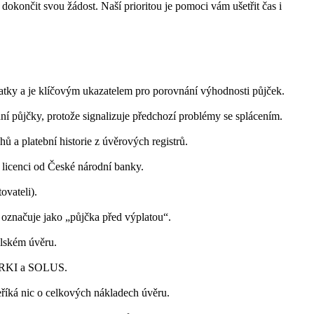
okončit svou žádost. Naší prioritou je pomoci vám ušetřit čas i
latky a je klíčovým ukazatelem pro porovnání výhodnosti půjček.
í půjčky, protože signalizuje předchozí problémy se splácením.
hů a platební historie z úvěrových registrů.
 licenci od České národní banky.
ovateli).
 označuje jako „půjčka před výplatou“.
elském úvěru.
, NRKI a SOLUS.
eříká nic o celkových nákladech úvěru.