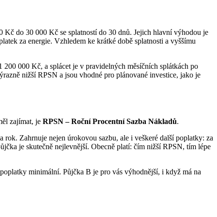
0 Kč do 30 000 Kč se splatností do 30 dnů. Jejich hlavní výhodou je
oplatek za energie. Vzhledem ke krátké době splatnosti a vyššímu
 1 200 000 Kč, a splácet je v pravidelných měsíčních splátkách po
 výrazně nižší RPSN a jsou vhodné pro plánované investice, jako je
ěl zajímat, je
RPSN – Roční Procentní Sazba Nákladů
.
 rok. Zahrnuje nejen úrokovou sazbu, ale i veškeré další poplatky: za
ůjčka je skutečně nejlevnější. Obecně platí: čím nižší RPSN, tím lépe
platky minimální. Půjčka B je pro vás výhodnější, i když má na