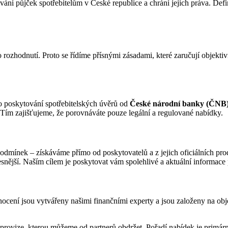
vání půjček spotřebitelům v České republice a chrání jejich práva. Def
rozhodnutí. Proto se řídíme přísnými zásadami, které zaručují objektiv
ro poskytování spotřebitelských úvěrů od
České národní banky (ČNB
t. Tím zajišťujeme, že porovnáváte pouze legální a regulované nabídky.
dmínek – získáváme přímo od poskytovatelů a z jejich oficiálních pro
řesnější. Naším cílem je poskytovat vám spolehlivé a aktuální informace
nocení jsou vytvářeny našimi finančními experty a jsou založeny na obje
provize, kterou můžeme od partnerů obdržet. Pořadí nabídek je primár