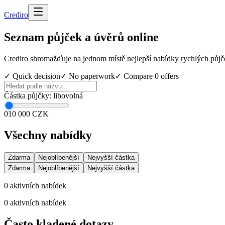
Cred
iro
Seznam půjček a úvěrů online
Crediro shromažďuje na jednom místě nejlepší nabídky rychlých půjč
✓ Quick decision
✓ No paperwork
✓ Compare
0
offers
Částka půjčky
:
libovolná
0
10 000 CZK
Všechny nabídky
Zdarma
Nejoblíbenější
Nejvyšší částka
Zdarma
Nejoblíbenější
Nejvyšší částka
0
aktivních nabídek
0
aktivních nabídek
Často kladené dotazy