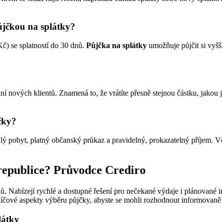
ůjčkou na splátky?
č) se splatností do 30 dnů.
Půjčka na splátky
umožňuje půjčit si vyšš
í nových klientů. Znamená to, že vrátíte přesně stejnou částku, jakou j
čky?
alý pobyt, platný občanský průkaz a pravidelný, prokazatelný příjem. V
 republice? Průvodce Crediro
. Nabízejí rychlé a dostupné řešení pro nečekané výdaje i plánované in
íčové aspekty výběru půjčky, abyste se mohli rozhodnout informovaně
látky