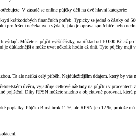
potřebujete. V zásadě se online půjčky dělí na dvě hlavní kategorie:
krytí krátkodobých finančních potřeb. Typicky se jedná o částky od 50
eální pro řešení nečekaných výdajů, jako je oprava spotřebiče nebo ned
ch výdajů. Můžete si půjčit vyšší částky, například od 10 000 Kč až po
ání je důkladnější a může trvat několik hodin až dnů. Tyto půjčky mají
zbou. Ta ale neříká celý příběh. Nejdůležitějším údajem, který by vás m
řebitelském úvěru, vyjadřuje celkové náklady na půjčku v procentech za
inné pojištění. Díky RPSN můžete snadno a objektivně porovnat, která p
é poplatky. Půjčka B má úrok 11 %, ale RPSN jen 12 %, protože má po
splácení.