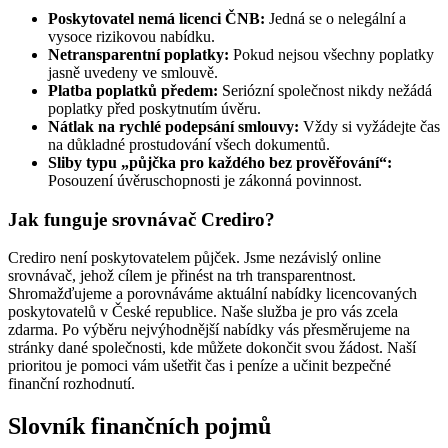
Poskytovatel nemá licenci ČNB:
Jedná se o nelegální a
vysoce rizikovou nabídku.
Netransparentní poplatky:
Pokud nejsou všechny poplatky
jasně uvedeny ve smlouvě.
Platba poplatků předem:
Seriózní společnost nikdy nežádá
poplatky před poskytnutím úvěru.
Nátlak na rychlé podepsání smlouvy:
Vždy si vyžádejte čas
na důkladné prostudování všech dokumentů.
Sliby typu „půjčka pro každého bez prověřování“:
Posouzení úvěruschopnosti je zákonná povinnost.
Jak funguje srovnávač Crediro?
Crediro není poskytovatelem půjček. Jsme nezávislý online
srovnávač, jehož cílem je přinést na trh transparentnost.
Shromažďujeme a porovnáváme aktuální nabídky licencovaných
poskytovatelů v České republice. Naše služba je pro vás zcela
zdarma. Po výběru nejvýhodnější nabídky vás přesměrujeme na
stránky dané společnosti, kde můžete dokončit svou žádost. Naší
prioritou je pomoci vám ušetřit čas i peníze a učinit bezpečné
finanční rozhodnutí.
Slovník finančních pojmů