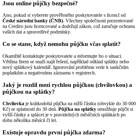
Jsou online půjčky bezpečné?
Ano, pokud si vyberete prověřeného poskytovatele s licencí od
České národní banky (ČNB)
. Všechny společnosti prezentované
na Crediro jsou licencované a dodržují zákon, což zaručuje ochranu
vašich dat a spravedlivé podmínky.
Co se stane, když nemohu půjčku včas splatit?
Okamžitě kontaktujte poskytovatele a informujte ho o situaci.
Většina firem se snaží najít řešení, například odklad splátky nebo
nový splátkový kalendář. Ignorování problému vede k sankčním
poplatkům a negativnímu záznamu v registrech.
Jaký je rozdíl mezi rychlou půjčkou (chvilovkou) a
půjčkou na splátky?
Chvilovka
je krátkodobá půjčka na nižší částku (obvykle do 30 000
Kč) se splatností do 30 dnů.
Půjčka na splátky
umožňuje půjčit si
vyšší částky a splácet je v pravidelných měsíčních splátkách po
dobu několika měsíců či let.
Existuje opravdu první půjčka zdarma?