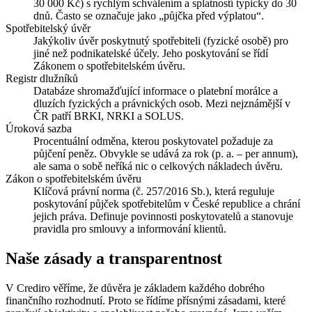
30 000 Kč) s rychlým schválením a splatností typicky do 30
dnů. Často se označuje jako „půjčka před výplatou“.
Spotřebitelský úvěr
Jakýkoliv úvěr poskytnutý spotřebiteli (fyzické osobě) pro
jiné než podnikatelské účely. Jeho poskytování se řídí
Zákonem o spotřebitelském úvěru.
Registr dlužníků
Databáze shromažďující informace o platební morálce a
dluzích fyzických a právnických osob. Mezi nejznámější v
ČR patří BRKI, NRKI a SOLUS.
Úroková sazba
Procentuální odměna, kterou poskytovatel požaduje za
půjčení peněz. Obvykle se udává za rok (p. a. – per annum),
ale sama o sobě neříká nic o celkových nákladech úvěru.
Zákon o spotřebitelském úvěru
Klíčová právní norma (č. 257/2016 Sb.), která reguluje
poskytování půjček spotřebitelům v České republice a chrání
jejich práva. Definuje povinnosti poskytovatelů a stanovuje
pravidla pro smlouvy a informování klientů.
Naše zásady a transparentnost
V Crediro věříme, že důvěra je základem každého dobrého
finančního rozhodnutí. Proto se řídíme přísnými zásadami, které