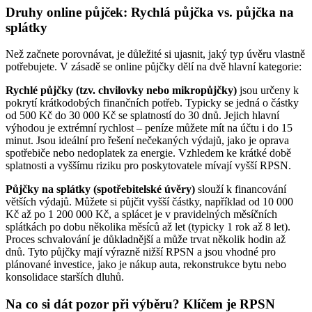
Druhy online půjček: Rychlá půjčka vs. půjčka na
splátky
Než začnete porovnávat, je důležité si ujasnit, jaký typ úvěru vlastně
potřebujete. V zásadě se online půjčky dělí na dvě hlavní kategorie:
Rychlé půjčky (tzv. chvilovky nebo mikropůjčky)
jsou určeny k
pokrytí krátkodobých finančních potřeb. Typicky se jedná o částky
od 500 Kč do 30 000 Kč se splatností do 30 dnů. Jejich hlavní
výhodou je extrémní rychlost – peníze můžete mít na účtu i do 15
minut. Jsou ideální pro řešení nečekaných výdajů, jako je oprava
spotřebiče nebo nedoplatek za energie. Vzhledem ke krátké době
splatnosti a vyššímu riziku pro poskytovatele mívají vyšší RPSN.
Půjčky na splátky (spotřebitelské úvěry)
slouží k financování
větších výdajů. Můžete si půjčit vyšší částky, například od 10 000
Kč až po 1 200 000 Kč, a splácet je v pravidelných měsíčních
splátkách po dobu několika měsíců až let (typicky 1 rok až 8 let).
Proces schvalování je důkladnější a může trvat několik hodin až
dnů. Tyto půjčky mají výrazně nižší RPSN a jsou vhodné pro
plánované investice, jako je nákup auta, rekonstrukce bytu nebo
konsolidace starších dluhů.
Na co si dát pozor při výběru? Klíčem je RPSN