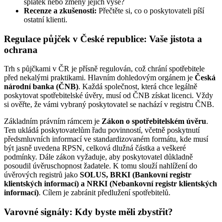
splátek nebo změny jejich výše?
Recenze a zkušenosti:
Přečtěte si, co o poskytovateli píší
ostatní klienti.
Regulace půjček v České republice: Vaše jistota a
ochrana
Trh s půjčkami v ČR je přísně regulován, což chrání spotřebitele
před nekalými praktikami. Hlavním dohledovým orgánem je
Česká
národní banka (ČNB)
. Každá společnost, která chce legálně
poskytovat spotřebitelské úvěry, musí od ČNB získat licenci. Vždy
si ověřte, že vámi vybraný poskytovatel se nachází v registru ČNB.
Základním právním rámcem je
Zákon o spotřebitelském úvěru
.
Ten ukládá poskytovatelům řadu povinností, včetně poskytnutí
předsmluvních informací ve standardizovaném formátu, kde musí
být jasně uvedena RPSN, celková dlužná částka a veškeré
podmínky. Dále zákon vyžaduje, aby poskytovatel důkladně
posoudil úvěruschopnost žadatele. K tomu slouží nahlížení do
úvěrových registrů jako
SOLUS, BRKI (Bankovní registr
klientských informací) a NRKI (Nebankovní registr klientských
informací)
. Cílem je zabránit předlužení spotřebitelů.
Varovné signály: Kdy byste měli zbystřit?