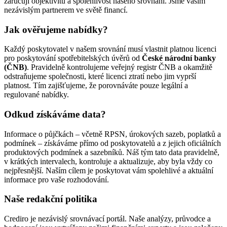
zaručují objektivitu a spolehlivost našeho srovnání. Jsme vaším
nezávislým partnerem ve světě financí.
Jak ověřujeme nabídky?
Každý poskytovatel v našem srovnání musí vlastnit platnou licenci
pro poskytování spotřebitelských úvěrů od
České národní banky
(ČNB)
. Pravidelně kontrolujeme veřejný registr ČNB a okamžitě
odstraňujeme společnosti, které licenci ztratí nebo jim vyprší
platnost. Tím zajišťujeme, že porovnáváte pouze legální a
regulované nabídky.
Odkud získáváme data?
Informace o půjčkách – včetně RPSN, úrokových sazeb, poplatků a
podmínek – získáváme přímo od poskytovatelů a z jejich oficiálních
produktových podmínek a sazebníků. Náš tým tato data pravidelně,
v krátkých intervalech, kontroluje a aktualizuje, aby byla vždy co
nejpřesnější. Naším cílem je poskytovat vám spolehlivé a aktuální
informace pro vaše rozhodování.
Naše redakční politika
Crediro je nezávislý srovnávací portál. Naše analýzy, průvodce a