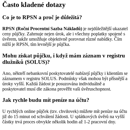
Často kladené dotazy
Co je to RPSN a proč je důležitá?
RPSN (Roční Procentní Sazba Nákladů)
je nejdůležitější ukazatel
ceny půjčky. Zahrnuje nejen úrok, ale i všechny poplatky spojené s
úvěrem, takže umožňuje objektivně porovnat různé nabídky. Čím
nižší je RPSN, tím levnější je půjčka.
Mohu získat půjčku, i když mám záznam v registru
dlužníků (SOLUS)?
Ano, někteří nebankovní poskytovatelé nabízejí půjčky i klientům se
záznamem v registru SOLUS. Podmínky však mohou být přísnější a
úroky vyšší. Každá žádost je posuzována individuálně a
poskytovatel musí dle zákona prověřit vaši úvěruschopnost.
Jak rychle budu mít peníze na účtu?
U rychlých online půjček (tzv. chvilovek) můžete mít peníze na účtu
již do 15 minut od schválení žádosti. U splátkových úvěrů na vyšší
částky trvá proces obvykle několik hodin až 1-2 pracovní dny.