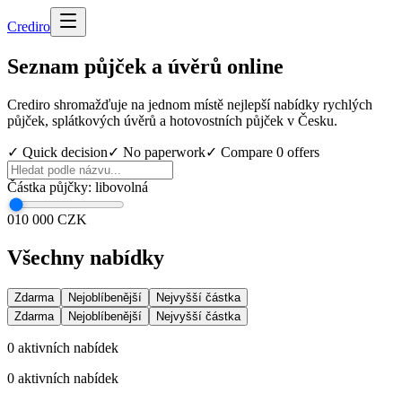
Cred
iro
Seznam půjček a úvěrů online
Crediro shromažďuje na jednom místě nejlepší nabídky rychlých
půjček, splátkových úvěrů a hotovostních půjček v Česku.
✓ Quick decision
✓ No paperwork
✓ Compare
0
offers
Částka půjčky
:
libovolná
0
10 000 CZK
Všechny nabídky
Zdarma
Nejoblíbenější
Nejvyšší částka
Zdarma
Nejoblíbenější
Nejvyšší částka
0
aktivních nabídek
0
aktivních nabídek