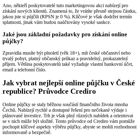
Ano, někteří poskytovatelé tuto marketingovou akci nabízejí pro
získání nových klientů. Znamená to, že vrátíte přesně stejnou částku,
jakou jste si půjčili (RPSN je 0 %). Klíčové je však dodržet termín
splatnosti, jinak vám budou naúčtovány vysoké sankce.
Jaké jsou základní požadavky pro získání online
půjčky?
Zpravidla musíte být plnoletí (věk 18+), mít české občanství nebo
trvalý pobyt, platný občanský průkaz a pravidelný, prokazatelný
příjem. Většina poskytovatelů také vyžaduje vlastní bankovní účet,
email a telefonní číslo.
Jak vybrat nejlepší online půjčku v České
republice? Průvodce Crediro
Online půjčky se staly běžnou součástí finančního života mnoha
Čechů. Nabízejí rychlé a dostupné řešení pro nečekané výdaje i
plánované investice. Trh je však plný různých nabídek a orientovat
se v nich může být složité. Tento průvodce od Crediro vám pomůže
pochopit klíčové aspekty výběru půjčky, abyste se mohli rozhodnout
informovaně a bezpečně.