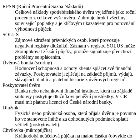
RPSN (Roční Procentní Sazba Nákladů)
Celkové náklady spotřebitelského úvěru vyjádřené jako roční
procento z celkové výše úvěru. Zahrnuje úrok i všechny
související poplatky a je klíčovým ukazatelem pro porovnání
výhodnosti půjček.
SOLUS
Zájmové sdružení právnických osob, které provozuje
negativní registry dlužníků. Záznam v registru SOLUS může
zkomplikovat získání půjčky, protože signalizuje předchozí
problémy se splácením.
Úvěrová bonita (scoring)
Hodnocení schopnosti a ochoty klienta splácet své finanční
závazky. Poskytovatelé ji zjišťují na základě příjmů, výdajů,
stávajících dluhů a platební historie z úvěrových registrů.
Poskytovatel úvěru
Banka nebo nebankovní finanční instituce, která na základě
smlouvy poskytuje dlužníkovi peněžní prostředky. V ČR
musí mít platnou licenci od České národní banky.
Dlužník
Fyzická nebo právnická osoba, která přijala úvěr a je povinna
ho ve stanovené lhůtě a za dohodnutých podmínek splatit
věřiteli (poskytovateli).
Chvilovka (mikropůjčka)
Krátkodobá neúčelová půjčka na malou částku (obvykle do