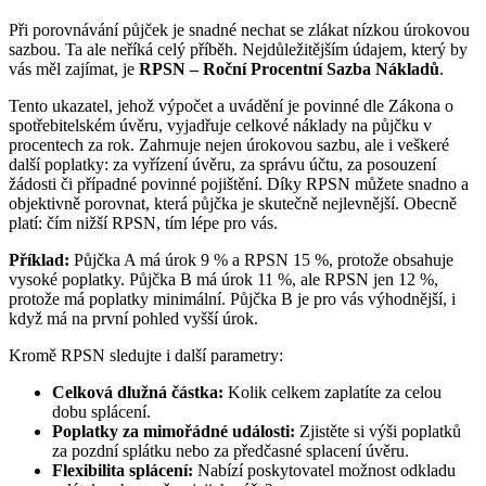
Při porovnávání půjček je snadné nechat se zlákat nízkou úrokovou
sazbou. Ta ale neříká celý příběh. Nejdůležitějším údajem, který by
vás měl zajímat, je
RPSN – Roční Procentní Sazba Nákladů
.
Tento ukazatel, jehož výpočet a uvádění je povinné dle Zákona o
spotřebitelském úvěru, vyjadřuje celkové náklady na půjčku v
procentech za rok. Zahrnuje nejen úrokovou sazbu, ale i veškeré
další poplatky: za vyřízení úvěru, za správu účtu, za posouzení
žádosti či případné povinné pojištění. Díky RPSN můžete snadno a
objektivně porovnat, která půjčka je skutečně nejlevnější. Obecně
platí: čím nižší RPSN, tím lépe pro vás.
Příklad:
Půjčka A má úrok 9 % a RPSN 15 %, protože obsahuje
vysoké poplatky. Půjčka B má úrok 11 %, ale RPSN jen 12 %,
protože má poplatky minimální. Půjčka B je pro vás výhodnější, i
když má na první pohled vyšší úrok.
Kromě RPSN sledujte i další parametry:
Celková dlužná částka:
Kolik celkem zaplatíte za celou
dobu splácení.
Poplatky za mimořádné události:
Zjistěte si výši poplatků
za pozdní splátku nebo za předčasné splacení úvěru.
Flexibilita splácení:
Nabízí poskytovatel možnost odkladu