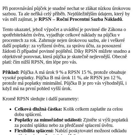
Při porovnávání půjček je snadné nechat se zlákat nízkou úrokovou
sazbou. Ta ale neříká celý příběh. Nejdůležitějším údajem, který by
vás měl zajímat, je
RPSN – Roční Procentní Sazba Nákladů
.
Tento ukazatel, jehož výpočet a uvádění je povinné dle Zákona o
spotřebitelském úvěru, vyjadřuje celkové náklady na půjčku v
procentech za rok. Zahrnuje nejen úrokovou sazbu, ale i veškeré
další poplatky: za vyřízení úvěru, za správu účtu, za posouzení
žádosti či případné povinné pojištění. Díky RPSN můžete snadno a
objektivně porovnat, která půjčka je skutečně nejlevnější. Obecně
platí: čím nižší RPSN, tím lépe pro vás.
Příklad:
Půjčka A má úrok 9 % a RPSN 15 %, protože obsahuje
vysoké poplatky. Půjčka B má úrok 11 %, ale RPSN jen 12 %,
protože má poplatky minimální. Půjčka B je pro vás výhodnější, i
když má na první pohled vyšší úrok.
Kromě RPSN sledujte i další parametry:
Celková dlužná částka:
Kolik celkem zaplatíte za celou
dobu splácení.
Poplatky za mimořádné události:
Zjistěte si výši poplatků
za pozdní splátku nebo za předčasné splacení úvěru.
Flexibilita splácení:
Nabízí poskytovatel možnost odkladu