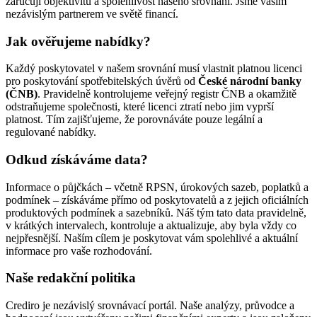
zaručují objektivitu a spolehlivost našeho srovnání. Jsme vaším
nezávislým partnerem ve světě financí.
Jak ověřujeme nabídky?
Každý poskytovatel v našem srovnání musí vlastnit platnou licenci
pro poskytování spotřebitelských úvěrů od
České národní banky
(ČNB)
. Pravidelně kontrolujeme veřejný registr ČNB a okamžitě
odstraňujeme společnosti, které licenci ztratí nebo jim vyprší
platnost. Tím zajišťujeme, že porovnáváte pouze legální a
regulované nabídky.
Odkud získáváme data?
Informace o půjčkách – včetně RPSN, úrokových sazeb, poplatků a
podmínek – získáváme přímo od poskytovatelů a z jejich oficiálních
produktových podmínek a sazebníků. Náš tým tato data pravidelně,
v krátkých intervalech, kontroluje a aktualizuje, aby byla vždy co
nejpřesnější. Naším cílem je poskytovat vám spolehlivé a aktuální
informace pro vaše rozhodování.
Naše redakční politika
Crediro je nezávislý srovnávací portál. Naše analýzy, průvodce a