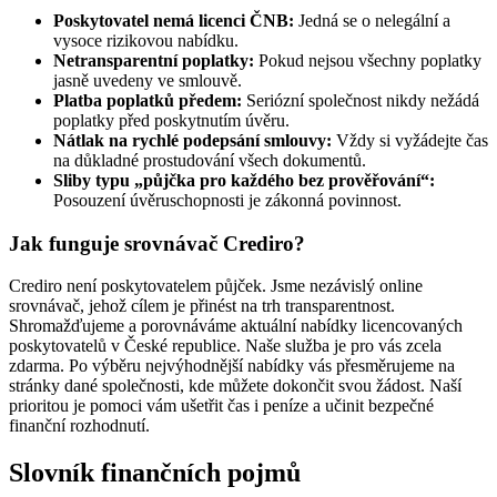
Poskytovatel nemá licenci ČNB:
Jedná se o nelegální a
vysoce rizikovou nabídku.
Netransparentní poplatky:
Pokud nejsou všechny poplatky
jasně uvedeny ve smlouvě.
Platba poplatků předem:
Seriózní společnost nikdy nežádá
poplatky před poskytnutím úvěru.
Nátlak na rychlé podepsání smlouvy:
Vždy si vyžádejte čas
na důkladné prostudování všech dokumentů.
Sliby typu „půjčka pro každého bez prověřování“:
Posouzení úvěruschopnosti je zákonná povinnost.
Jak funguje srovnávač Crediro?
Crediro není poskytovatelem půjček. Jsme nezávislý online
srovnávač, jehož cílem je přinést na trh transparentnost.
Shromažďujeme a porovnáváme aktuální nabídky licencovaných
poskytovatelů v České republice. Naše služba je pro vás zcela
zdarma. Po výběru nejvýhodnější nabídky vás přesměrujeme na
stránky dané společnosti, kde můžete dokončit svou žádost. Naší
prioritou je pomoci vám ušetřit čas i peníze a učinit bezpečné
finanční rozhodnutí.
Slovník finančních pojmů