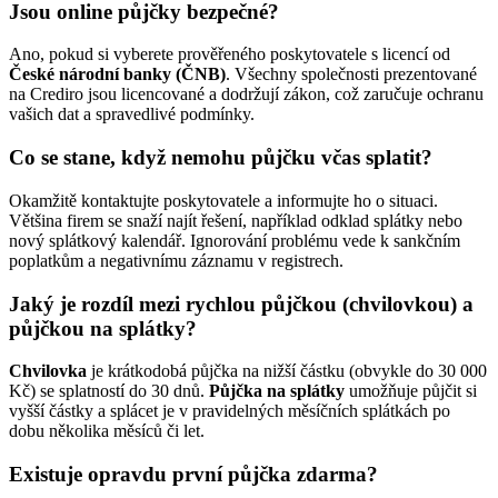
Jsou online půjčky bezpečné?
Ano, pokud si vyberete prověřeného poskytovatele s licencí od
České národní banky (ČNB)
. Všechny společnosti prezentované
na Crediro jsou licencované a dodržují zákon, což zaručuje ochranu
vašich dat a spravedlivé podmínky.
Co se stane, když nemohu půjčku včas splatit?
Okamžitě kontaktujte poskytovatele a informujte ho o situaci.
Většina firem se snaží najít řešení, například odklad splátky nebo
nový splátkový kalendář. Ignorování problému vede k sankčním
poplatkům a negativnímu záznamu v registrech.
Jaký je rozdíl mezi rychlou půjčkou (chvilovkou) a
půjčkou na splátky?
Chvilovka
je krátkodobá půjčka na nižší částku (obvykle do 30 000
Kč) se splatností do 30 dnů.
Půjčka na splátky
umožňuje půjčit si
vyšší částky a splácet je v pravidelných měsíčních splátkách po
dobu několika měsíců či let.
Existuje opravdu první půjčka zdarma?