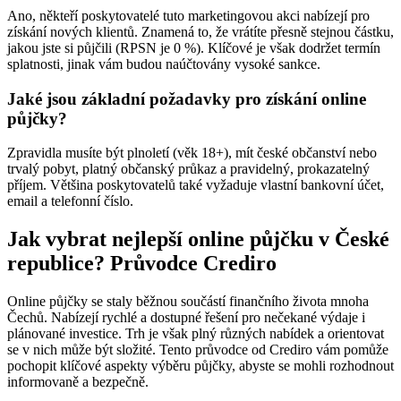
Ano, někteří poskytovatelé tuto marketingovou akci nabízejí pro
získání nových klientů. Znamená to, že vrátíte přesně stejnou částku,
jakou jste si půjčili (RPSN je 0 %). Klíčové je však dodržet termín
splatnosti, jinak vám budou naúčtovány vysoké sankce.
Jaké jsou základní požadavky pro získání online
půjčky?
Zpravidla musíte být plnoletí (věk 18+), mít české občanství nebo
trvalý pobyt, platný občanský průkaz a pravidelný, prokazatelný
příjem. Většina poskytovatelů také vyžaduje vlastní bankovní účet,
email a telefonní číslo.
Jak vybrat nejlepší online půjčku v České
republice? Průvodce Crediro
Online půjčky se staly běžnou součástí finančního života mnoha
Čechů. Nabízejí rychlé a dostupné řešení pro nečekané výdaje i
plánované investice. Trh je však plný různých nabídek a orientovat
se v nich může být složité. Tento průvodce od Crediro vám pomůže
pochopit klíčové aspekty výběru půjčky, abyste se mohli rozhodnout
informovaně a bezpečně.