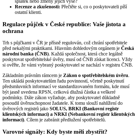
splátek nebo změny jejich výše?
Recenze a zkušenosti:
Přečtěte si, co o poskytovateli píší
ostatní klienti.
Regulace půjček v České republice: Vaše jistota a
ochrana
Trh s půjčkami v ČR je přísně regulován, což chrání spotřebitele
před nekalými praktikami. Hlavním dohledovým orgánem je
Česká
národní banka (ČNB)
. Každá společnost, která chce legálně
poskytovat spotřebitelské úvěry, musí od ČNB získat licenci. Vždy
si ověřte, že vámi vybraný poskytovatel se nachází v registru ČNB.
Základním právním rámcem je
Zákon o spotřebitelském úvěru
.
Ten ukládá poskytovatelům řadu povinností, včetně poskytnutí
předsmluvních informací ve standardizovaném formátu, kde musí
být jasně uvedena RPSN, celková dlužná částka a veškeré
podmínky. Dále zákon vyžaduje, aby poskytovatel důkladně
posoudil úvěruschopnost žadatele. K tomu slouží nahlížení do
úvěrových registrů jako
SOLUS, BRKI (Bankovní registr
klientských informací) a NRKI (Nebankovní registr klientských
informací)
. Cílem je zabránit předlužení spotřebitelů.
Varovné signály: Kdy byste měli zbystřit?