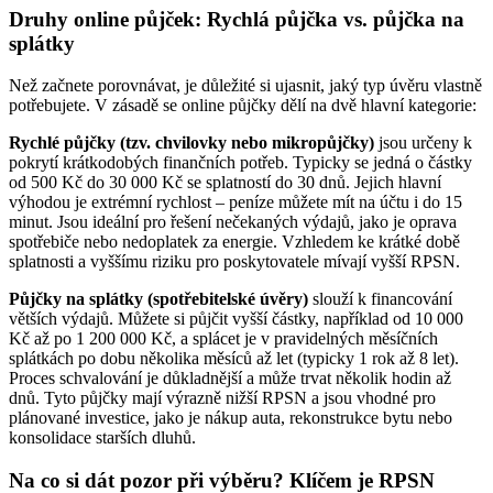
Druhy online půjček: Rychlá půjčka vs. půjčka na
splátky
Než začnete porovnávat, je důležité si ujasnit, jaký typ úvěru vlastně
potřebujete. V zásadě se online půjčky dělí na dvě hlavní kategorie:
Rychlé půjčky (tzv. chvilovky nebo mikropůjčky)
jsou určeny k
pokrytí krátkodobých finančních potřeb. Typicky se jedná o částky
od 500 Kč do 30 000 Kč se splatností do 30 dnů. Jejich hlavní
výhodou je extrémní rychlost – peníze můžete mít na účtu i do 15
minut. Jsou ideální pro řešení nečekaných výdajů, jako je oprava
spotřebiče nebo nedoplatek za energie. Vzhledem ke krátké době
splatnosti a vyššímu riziku pro poskytovatele mívají vyšší RPSN.
Půjčky na splátky (spotřebitelské úvěry)
slouží k financování
větších výdajů. Můžete si půjčit vyšší částky, například od 10 000
Kč až po 1 200 000 Kč, a splácet je v pravidelných měsíčních
splátkách po dobu několika měsíců až let (typicky 1 rok až 8 let).
Proces schvalování je důkladnější a může trvat několik hodin až
dnů. Tyto půjčky mají výrazně nižší RPSN a jsou vhodné pro
plánované investice, jako je nákup auta, rekonstrukce bytu nebo
konsolidace starších dluhů.
Na co si dát pozor při výběru? Klíčem je RPSN