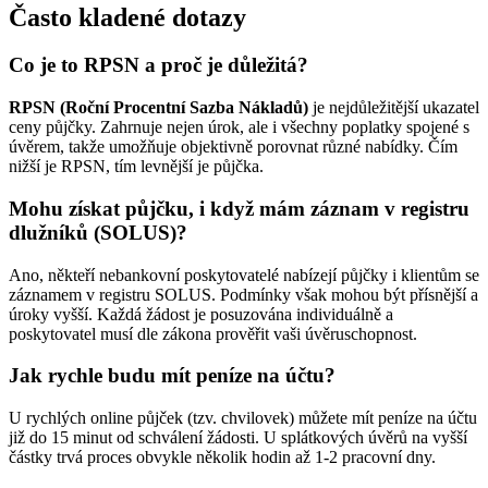
Často kladené dotazy
Co je to RPSN a proč je důležitá?
RPSN (Roční Procentní Sazba Nákladů)
je nejdůležitější ukazatel
ceny půjčky. Zahrnuje nejen úrok, ale i všechny poplatky spojené s
úvěrem, takže umožňuje objektivně porovnat různé nabídky. Čím
nižší je RPSN, tím levnější je půjčka.
Mohu získat půjčku, i když mám záznam v registru
dlužníků (SOLUS)?
Ano, někteří nebankovní poskytovatelé nabízejí půjčky i klientům se
záznamem v registru SOLUS. Podmínky však mohou být přísnější a
úroky vyšší. Každá žádost je posuzována individuálně a
poskytovatel musí dle zákona prověřit vaši úvěruschopnost.
Jak rychle budu mít peníze na účtu?
U rychlých online půjček (tzv. chvilovek) můžete mít peníze na účtu
již do 15 minut od schválení žádosti. U splátkových úvěrů na vyšší
částky trvá proces obvykle několik hodin až 1-2 pracovní dny.