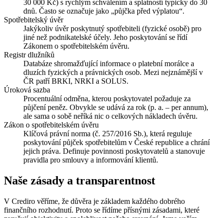
30 000 Kč) s rychlým schválením a splatností typicky do 30
dnů. Často se označuje jako „půjčka před výplatou“.
Spotřebitelský úvěr
Jakýkoliv úvěr poskytnutý spotřebiteli (fyzické osobě) pro
jiné než podnikatelské účely. Jeho poskytování se řídí
Zákonem o spotřebitelském úvěru.
Registr dlužníků
Databáze shromažďující informace o platební morálce a
dluzích fyzických a právnických osob. Mezi nejznámější v
ČR patří BRKI, NRKI a SOLUS.
Úroková sazba
Procentuální odměna, kterou poskytovatel požaduje za
půjčení peněz. Obvykle se udává za rok (p. a. – per annum),
ale sama o sobě neříká nic o celkových nákladech úvěru.
Zákon o spotřebitelském úvěru
Klíčová právní norma (č. 257/2016 Sb.), která reguluje
poskytování půjček spotřebitelům v České republice a chrání
jejich práva. Definuje povinnosti poskytovatelů a stanovuje
pravidla pro smlouvy a informování klientů.
Naše zásady a transparentnost
V Crediro věříme, že důvěra je základem každého dobrého
finančního rozhodnutí. Proto se řídíme přísnými zásadami, které