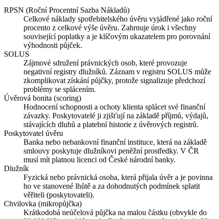
RPSN (Roční Procentní Sazba Nákladů)
Celkové náklady spotřebitelského úvěru vyjádřené jako roční
procento z celkové výše úvěru. Zahrnuje úrok i všechny
související poplatky a je klíčovým ukazatelem pro porovnání
výhodnosti půjček.
SOLUS
Zájmové sdružení právnických osob, které provozuje
negativní registry dlužníků. Záznam v registru SOLUS může
zkomplikovat získání půjčky, protože signalizuje předchozí
problémy se splácením.
Úvěrová bonita (scoring)
Hodnocení schopnosti a ochoty klienta splácet své finanční
závazky. Poskytovatelé ji zjišťují na základě příjmů, výdajů,
stávajících dluhů a platební historie z úvěrových registrů.
Poskytovatel úvěru
Banka nebo nebankovní finanční instituce, která na základě
smlouvy poskytuje dlužníkovi peněžní prostředky. V ČR
musí mít platnou licenci od České národní banky.
Dlužník
Fyzická nebo právnická osoba, která přijala úvěr a je povinna
ho ve stanovené lhůtě a za dohodnutých podmínek splatit
věřiteli (poskytovateli).
Chvilovka (mikropůjčka)
Krátkodobá neúčelová půjčka na malou částku (obvykle do