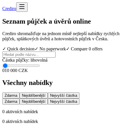
Cred
iro
Seznam půjček a úvěrů online
Crediro shromažďuje na jednom místě nejlepší nabídky rychlých
půjček, splátkových úvěrů a hotovostních půjček v Česku.
✓ Quick decision
✓ No paperwork
✓ Compare
0
offers
Částka půjčky
:
libovolná
0
10 000 CZK
Všechny nabídky
Zdarma
Nejoblíbenější
Nejvyšší částka
Zdarma
Nejoblíbenější
Nejvyšší částka
0
aktivních nabídek
0
aktivních nabídek