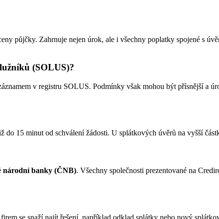
l ceny půjčky. Zahrnuje nejen úrok, ale i všechny poplatky spojené s ú
dlužníků (SOLUS)?
e záznamem v registru SOLUS. Podmínky však mohou být přísnější a úro
již do 15 minut od schválení žádosti. U splátkových úvěrů na vyšší část
 národní banky (ČNB)
. Všechny společnosti prezentované na Crediro
a firem se snaží najít řešení, například odklad splátky nebo nový splá