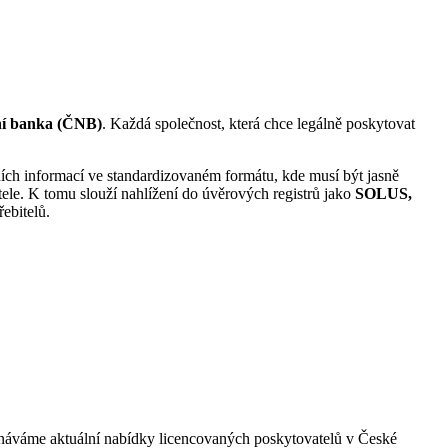
ní banka (ČNB)
. Každá společnost, která chce legálně poskytovat
ích informací ve standardizovaném formátu, kde musí být jasně
le. K tomu slouží nahlížení do úvěrových registrů jako
SOLUS,
řebitelů.
ovnáváme aktuální nabídky licencovaných poskytovatelů v České