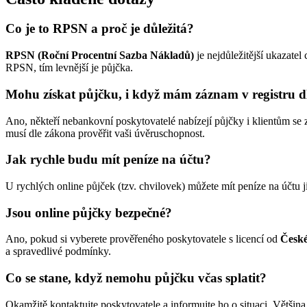
Co je to RPSN a proč je důležitá?
RPSN (Roční Procentní Sazba Nákladů)
je nejdůležitější ukazate
RPSN, tím levnější je půjčka.
Mohu získat půjčku, i když mám záznam v registru 
Ano, někteří nebankovní poskytovatelé nabízejí půjčky i klientům s
musí dle zákona prověřit vaši úvěruschopnost.
Jak rychle budu mít peníze na účtu?
U rychlých online půjček (tzv. chvilovek) můžete mít peníze na účtu 
Jsou online půjčky bezpečné?
Ano, pokud si vyberete prověřeného poskytovatele s licencí od
České
a spravedlivé podmínky.
Co se stane, když nemohu půjčku včas splatit?
Okamžitě kontaktujte poskytovatele a informujte ho o situaci. Většin