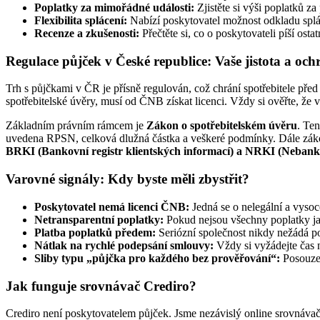
Poplatky za mimořádné události:
Zjistěte si výši poplatků z
Flexibilita splácení:
Nabízí poskytovatel možnost odkladu splá
Recenze a zkušenosti:
Přečtěte si, co o poskytovateli píší ostatn
Regulace půjček v České republice: Vaše jistota a och
Trh s půjčkami v ČR je přísně regulován, což chrání spotřebitele p
spotřebitelské úvěry, musí od ČNB získat licenci. Vždy si ověřte, že
Základním právním rámcem je
Zákon o spotřebitelském úvěru
. Te
uvedena RPSN, celková dlužná částka a veškeré podmínky. Dále zákon
BRKI (Bankovní registr klientských informací) a NRKI (Nebankov
Varovné signály: Kdy byste měli zbystřit?
Poskytovatel nemá licenci ČNB:
Jedná se o nelegální a vysoc
Netransparentní poplatky:
Pokud nejsou všechny poplatky j
Platba poplatků předem:
Seriózní společnost nikdy nežádá p
Nátlak na rychlé podepsání smlouvy:
Vždy si vyžádejte čas
Sliby typu „půjčka pro každého bez prověřování“:
Posouzen
Jak funguje srovnávač Crediro?
Crediro není poskytovatelem půjček. Jsme nezávislý online srovnávač