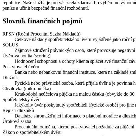
republice. Naše služba je pro vás zcela zdarma. Po výběru nejvýhodně
peníze a učinit bezpečné finanční rozhodnutí.
Slovník finančních pojmů
RPSN (Roční Procentní Sazba Nákladů)
Celkové náklady spotřebitelského úvěru vyjádřené jako roční p
SOLUS
Zájmové sdružení právnických osob, které provozuje negativní
Úvěrová bonita (scoring)
Hodnocení schopnosti a ochoty klienta splácet své finanční závaz
Poskytovatel úvěru
Banka nebo nebankovní finanční instituce, která na základě sm
Dlužník
Fyzická nebo právnická osoba, která přijala úvěr a je povinna h
Chvilovka (mikropůjčka)
Krátkodobá neúčelová půjčka na malou částku (obvykle do 30 0
Spotřebitelský úvěr
Jakýkoliv úvěr poskytnutý spotřebiteli (fyzické osobě) pro jin
Registr dlužníků
Databáze shromažďující informace o platební morálce a dluz
Úroková sazba
Procentuální odměna, kterou poskytovatel požaduje za půjčení 
Zákon o spotřebitelském úvěru