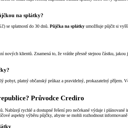
ůjčkou na splátky?
č) se splatností do 30 dnů.
Půjčka na splátky
umožňuje půjčit si vyšš
í nových klientů. Znamená to, že vrátíte přesně stejnou částku, jakou j
čky?
alý pobyt, platný občanský průkaz a pravidelný, prokazatelný příjem. V
 republice? Průvodce Crediro
. Nabízejí rychlé a dostupné řešení pro nečekané výdaje i plánované in
íčové aspekty výběru půjčky, abyste se mohli rozhodnout informovaně
látky