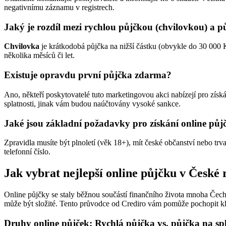
negativnímu záznamu v registrech.
Jaký je rozdíl mezi rychlou půjčkou (chvilovkou) a p
Chvilovka
je krátkodobá půjčka na nižší částku (obvykle do 30 000 K
několika měsíců či let.
Existuje opravdu první půjčka zdarma?
Ano, někteří poskytovatelé tuto marketingovou akci nabízejí pro získán
splatnosti, jinak vám budou naúčtovány vysoké sankce.
Jaké jsou základní požadavky pro získání online půj
Zpravidla musíte být plnoletí (věk 18+), mít české občanství nebo trv
telefonní číslo.
Jak vybrat nejlepší online půjčku v České
Online půjčky se staly běžnou součástí finančního života mnoha Čechů
může být složité. Tento průvodce od Crediro vám pomůže pochopit kl
Druhy online půjček: Rychlá půjčka vs. půjčka na sp