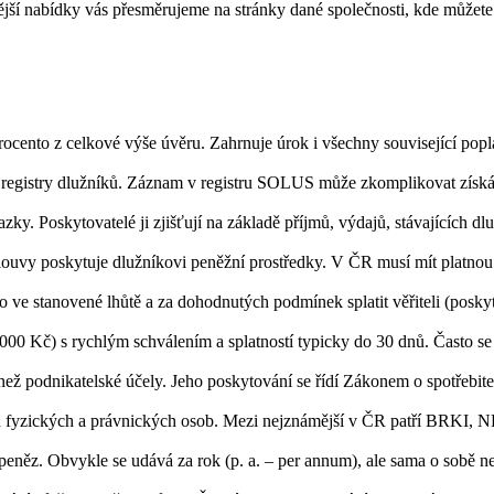
jší nabídky vás přesměrujeme na stránky dané společnosti, kde můžete d
rocento z celkové výše úvěru. Zahrnuje úrok i všechny související pop
 registry dlužníků. Záznam v registru SOLUS může zkomplikovat získán
ky. Poskytovatelé ji zjišťují na základě příjmů, výdajů, stávajících dlu
louvy poskytuje dlužníkovi peněžní prostředky. V ČR musí mít platnou
o ve stanovené lhůtě a za dohodnutých podmínek splatit věřiteli (poskyt
00 Kč) s rychlým schválením a splatností typicky do 30 dnů. Často se
é než podnikatelské účely. Jeho poskytování se řídí Zákonem o spotřebit
ích fyzických a právnických osob. Mezi nejznámější v ČR patří BRKI
peněz. Obvykle se udává za rok (p. a. – per annum), ale sama o sobě n