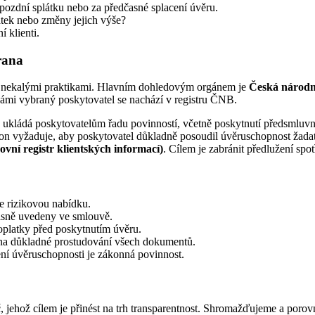
a pozdní splátku nebo za předčasné splacení úvěru.
tek nebo změny jejich výše?
í klienti.
rana
řed nekalými praktikami. Hlavním dohledovým orgánem je
Česká národ
 vámi vybraný poskytovatel se nachází v registru ČNB.
n ukládá poskytovatelům řadu povinností, včetně poskytnutí předsmluvn
 vyžaduje, aby poskytovatel důkladně posoudil úvěruschopnost žadate
ní registr klientských informací)
. Cílem je zabránit předlužení spot
e rizikovou nabídku.
asně uvedeny ve smlouvě.
oplatky před poskytnutím úvěru.
 na důkladné prostudování všech dokumentů.
í úvěruschopnosti je zákonná povinnost.
, jehož cílem je přinést na trh transparentnost. Shromažďujeme a por