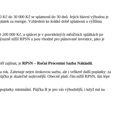
0 Kč do 30 000 Kč se splatností do 30 dnů. Jejich hlavní výhodou je
oplatek za energie. Vzhledem ke krátké době splatnosti a vyššímu
 1 200 000 Kč, a splácet je v pravidelných měsíčních splátkách po
 výrazně nižší RPSN a jsou vhodné pro plánované investice, jako je
ěl zajímat, je
RPSN – Roční Procentní Sazba Nákladů
.
 rok. Zahrnuje nejen úrokovou sazbu, ale i veškeré další poplatky: za
ůjčka je skutečně nejlevnější. Obecně platí: čím nižší RPSN, tím lépe
platky minimální. Půjčka B je pro vás výhodnější, i když má na