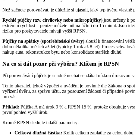
Než začnete porovnávat, je důležité si ujasnit, jaký typ úvěru vlastně 
Rychlé půjčky (tzv. chvilovky nebo mikropůjčky)
jsou určeny k po
extrémní rychlost – peníze můžete mít na účtu i do 15 minut. Jsou id
riziku pro poskytovatele mívají vyšší RPSN.
Půjčky na splátky (spotřebitelské úvěry)
slouží k financování větší
dobu několika měsíců až let (typicky 1 rok až 8 let). Proces schvalov
nákup auta, rekonstrukce bytu nebo konsolidace starších dluhů.
Na co si dát pozor při výběru? Klíčem je RPSN
Při porovnávání půjček je snadné nechat se zlákat nízkou úrokovou sa
Tento ukazatel, jehož výpočet a uvádění je povinné dle Zákona o spot
vyřízení úvěru, za správu účtu, za posouzení žádosti či případné pov
pro vás.
Příklad:
Půjčka A má úrok 9 % a RPSN 15 %, protože obsahuje vysok
první pohled vyšší úrok.
Kromě RPSN sledujte i další parametry:
Celková dlužná částka:
Kolik celkem zaplatíte za celou dobu 