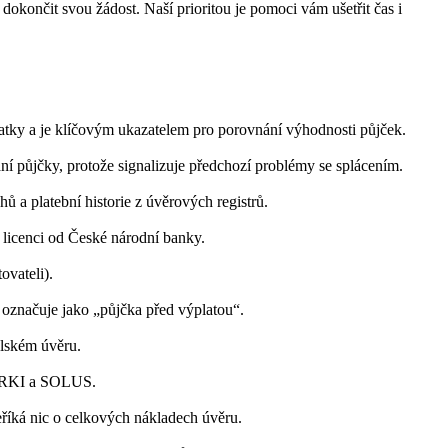
okončit svou žádost. Naší prioritou je pomoci vám ušetřit čas i
latky a je klíčovým ukazatelem pro porovnání výhodnosti půjček.
í půjčky, protože signalizuje předchozí problémy se splácením.
hů a platební historie z úvěrových registrů.
 licenci od České národní banky.
ovateli).
 označuje jako „půjčka před výplatou“.
elském úvěru.
, NRKI a SOLUS.
eříká nic o celkových nákladech úvěru.