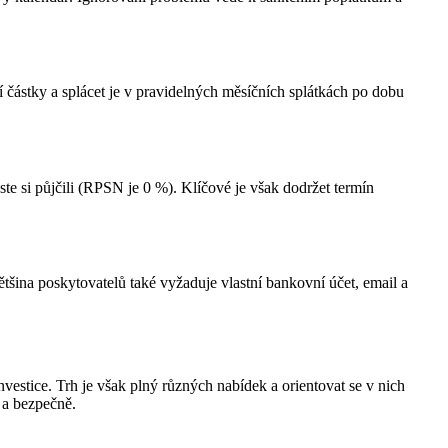
í částky a splácet je v pravidelných měsíčních splátkách po dobu
ste si půjčili (RPSN je 0 %). Klíčové je však dodržet termín
ětšina poskytovatelů také vyžaduje vlastní bankovní účet, email a
vestice. Trh je však plný různých nabídek a orientovat se v nich
 a bezpečně.