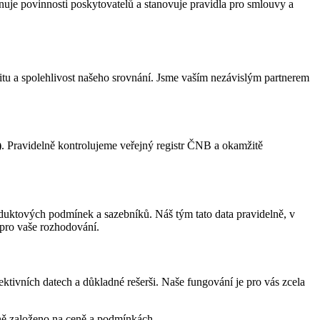
inuje povinnosti poskytovatelů a stanovuje pravidla pro smlouvy a
itu a spolehlivost našeho srovnání. Jsme vaším nezávislým partnerem
)
. Pravidelně kontrolujeme veřejný registr ČNB a okamžitě
duktových podmínek a sazebníků. Náš tým tato data pravidelně, v
 pro vaše rozhodování.
ktivních datech a důkladné rešerši. Naše fungování je pro vás zcela
ně založeno na ceně a podmínkách.