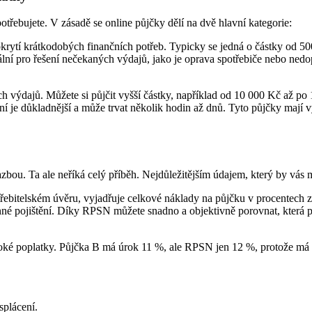
potřebujete. V zásadě se online půjčky dělí na dvě hlavní kategorie:
krytí krátkodobých finančních potřeb. Typicky se jedná o částky od 50
eální pro řešení nečekaných výdajů, jako je oprava spotřebiče nebo ned
ch výdajů. Můžete si půjčit vyšší částky, například od 10 000 Kč až po
ání je důkladnější a může trvat několik hodin až dnů. Tyto půjčky mají
zbou. Ta ale neříká celý příběh. Nejdůležitějším údajem, který by vás m
řebitelském úvěru, vyjadřuje celkové náklady na půjčku v procentech za
inné pojištění. Díky RPSN můžete snadno a objektivně porovnat, která p
é poplatky. Půjčka B má úrok 11 %, ale RPSN jen 12 %, protože má po
splácení.