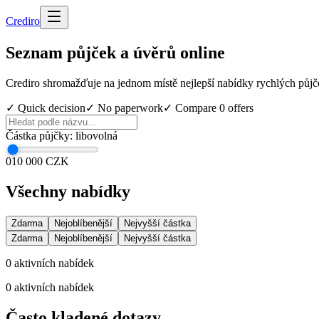
Cred
iro
Seznam půjček a úvěrů online
Crediro shromažďuje na jednom místě nejlepší nabídky rychlých půjč
✓ Quick decision
✓ No paperwork
✓ Compare
0
offers
Částka půjčky
:
libovolná
0
10 000 CZK
Všechny nabídky
Zdarma
Nejoblíbenější
Nejvyšší částka
Zdarma
Nejoblíbenější
Nejvyšší částka
0
aktivních nabídek
0
aktivních nabídek
Často kladené dotazy