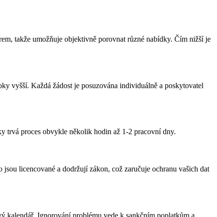
věrem, takže umožňuje objektivně porovnat různé nabídky. Čím nižší je
ky vyšší. Každá žádost je posuzována individuálně a poskytovatel
ky trvá proces obvykle několik hodin až 1-2 pracovní dny.
 jsou licencované a dodržují zákon, což zaručuje ochranu vašich dat
tkový kalendář. Ignorování problému vede k sankčním poplatkům a