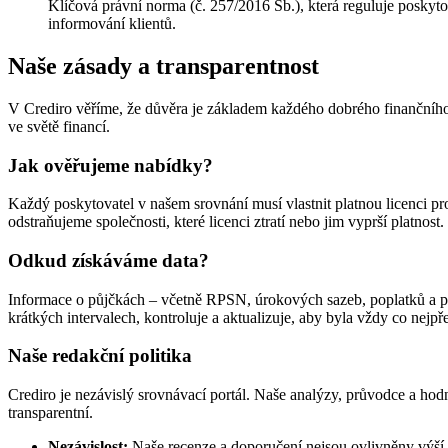
Klíčová právní norma (č. 257/2016 Sb.), která reguluje poskyto
informování klientů.
Naše zásady a transparentnost
V Crediro věříme, že důvěra je základem každého dobrého finančního 
ve světě financí.
Jak ověřujeme nabídky?
Každý poskytovatel v našem srovnání musí vlastnit platnou licenci p
odstraňujeme společnosti, které licenci ztratí nebo jim vyprší platnos
Odkud získáváme data?
Informace o půjčkách – včetně RPSN, úrokových sazeb, poplatků a po
krátkých intervalech, kontroluje a aktualizuje, aby byla vždy co nejp
Naše redakční politika
Crediro je nezávislý srovnávací portál. Naše analýzy, průvodce a hod
transparentní.
Nezávislost:
Naše recenze a doporučení nejsou ovlivněny výší 