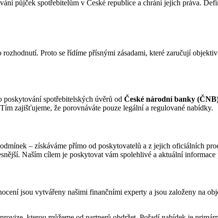
vání půjček spotřebitelům v České republice a chrání jejich práva. Def
rozhodnutí. Proto se řídíme přísnými zásadami, které zaručují objektiv
ro poskytování spotřebitelských úvěrů od
České národní banky (ČNB
t. Tím zajišťujeme, že porovnáváte pouze legální a regulované nabídky.
dmínek – získáváme přímo od poskytovatelů a z jejich oficiálních pro
řesnější. Naším cílem je poskytovat vám spolehlivé a aktuální informace
nocení jsou vytvářeny našimi finančními experty a jsou založeny na obje
provize, kterou můžeme od partnerů obdržet. Pořadí nabídek je primár