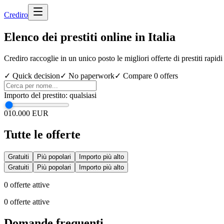
Cred
iro
Elenco dei prestiti online in Italia
Crediro raccoglie in un unico posto le migliori offerte di prestiti rapidi 
✓ Quick decision
✓ No paperwork
✓ Compare
0
offers
Importo del prestito
:
qualsiasi
0
10.000 EUR
Tutte le offerte
Gratuiti
Più popolari
Importo più alto
Gratuiti
Più popolari
Importo più alto
0
offerte attive
0
offerte attive
Domande frequenti