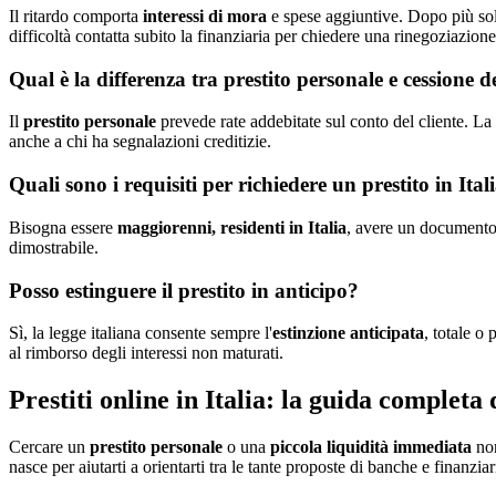
Il ritardo comporta
interessi di mora
e spese aggiuntive. Dopo più soll
difficoltà contatta subito la finanziaria per chiedere una rinegoziazione
Qual è la differenza tra prestito personale e cessione d
Il
prestito personale
prevede rate addebitate sul conto del cliente. La
anche a chi ha segnalazioni creditizie.
Quali sono i requisiti per richiedere un prestito in Ital
Bisogna essere
maggiorenni, residenti in Italia
, avere un documento d
dimostrabile.
Posso estinguere il prestito in anticipo?
Sì, la legge italiana consente sempre l'
estinzione anticipata
, totale o
al rimborso degli interessi non maturati.
Prestiti online in Italia: la guida completa
Cercare un
prestito personale
o una
piccola liquidità immediata
non
nasce per aiutarti a orientarti tra le tante proposte di banche e finanziar