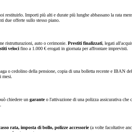
i restituirlo. Importi più alti e durate più lunghe abbassano la rata men
i due offerte sullo stesso piano.
e ristrutturazioni, auto o cerimonie.
Prestiti finalizzati
, legati all'acqu
titi veloci
fino a 1.000 € erogati in giornata per affrontare imprevisti.
paga o cedolino della pensione, copia di una bolletta recente e IBAN del
mi mesi.
a può chiedere un
garante
o l'attivazione di una polizza assicurativa che 
.
casso rata, imposta di bollo, polizze accessorie
(a volte facoltative an