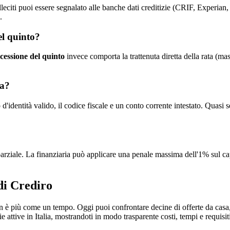
eciti puoi essere segnalato alle banche dati creditizie (CRIF, Experian,
.
el quinto?
cessione del quinto
invece comporta la trattenuta diretta della rata (ma
ia?
'identità valido, il codice fiscale e un conto corrente intestato. Quasi 
 parziale. La finanziaria può applicare una penale massima dell'1% sul 
 di Crediro
 è più come un tempo. Oggi puoi confrontare decine di offerte da casa, 
ie attive in Italia, mostrandoti in modo trasparente costi, tempi e requisit