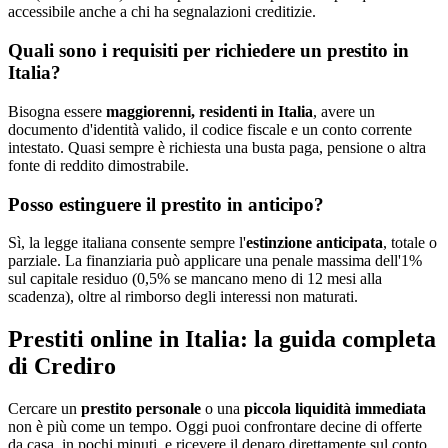
accessibile anche a chi ha segnalazioni creditizie.
Quali sono i requisiti per richiedere un prestito in
Italia?
Bisogna essere
maggiorenni, residenti in Italia
, avere un
documento d'identità valido, il codice fiscale e un conto corrente
intestato. Quasi sempre è richiesta una busta paga, pensione o altra
fonte di reddito dimostrabile.
Posso estinguere il prestito in anticipo?
Sì, la legge italiana consente sempre l'
estinzione anticipata
, totale o
parziale. La finanziaria può applicare una penale massima dell'1%
sul capitale residuo (0,5% se mancano meno di 12 mesi alla
scadenza), oltre al rimborso degli interessi non maturati.
Prestiti online in Italia: la guida completa
di Crediro
Cercare un
prestito personale
o una
piccola liquidità immediata
non è più come un tempo. Oggi puoi confrontare decine di offerte
da casa, in pochi minuti, e ricevere il denaro direttamente sul conto.