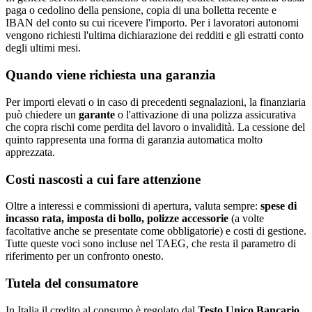
paga o cedolino della pensione, copia di una bolletta recente e
IBAN del conto su cui ricevere l'importo. Per i lavoratori autonomi
vengono richiesti l'ultima dichiarazione dei redditi e gli estratti conto
degli ultimi mesi.
Quando viene richiesta una garanzia
Per importi elevati o in caso di precedenti segnalazioni, la finanziaria
può chiedere un
garante
o l'attivazione di una polizza assicurativa
che copra rischi come perdita del lavoro o invalidità. La cessione del
quinto rappresenta una forma di garanzia automatica molto
apprezzata.
Costi nascosti a cui fare attenzione
Oltre a interessi e commissioni di apertura, valuta sempre:
spese di
incasso rata, imposta di bollo, polizze accessorie
(a volte
facoltative anche se presentate come obbligatorie) e costi di gestione.
Tutte queste voci sono incluse nel TAEG, che resta il parametro di
riferimento per un confronto onesto.
Tutela del consumatore
In Italia il credito al consumo è regolato dal
Testo Unico Bancario