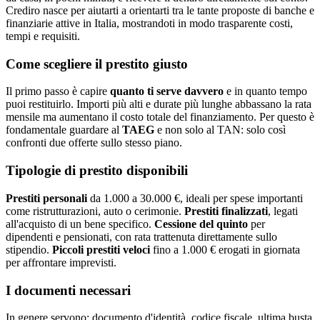
Crediro nasce per aiutarti a orientarti tra le tante proposte di banche e
finanziarie attive in Italia, mostrandoti in modo trasparente costi,
tempi e requisiti.
Come scegliere il prestito giusto
Il primo passo è capire
quanto ti serve davvero
e in quanto tempo
puoi restituirlo. Importi più alti e durate più lunghe abbassano la rata
mensile ma aumentano il costo totale del finanziamento. Per questo è
fondamentale guardare al
TAEG
e non solo al TAN: solo così
confronti due offerte sullo stesso piano.
Tipologie di prestito disponibili
Prestiti personali
da 1.000 a 30.000 €, ideali per spese importanti
come ristrutturazioni, auto o cerimonie.
Prestiti finalizzati
, legati
all'acquisto di un bene specifico.
Cessione del quinto
per
dipendenti e pensionati, con rata trattenuta direttamente sullo
stipendio.
Piccoli prestiti veloci
fino a 1.000 € erogati in giornata
per affrontare imprevisti.
I documenti necessari
In genere servono: documento d'identità, codice fiscale, ultima busta