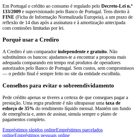
Em Portugal o crédito ao consumo é regulado pelo
Decreto-Lei n.º
133/2009
e supervisionado pelo Banco de Portugal. Tens direito à
FINE
(Ficha de Informação Normalizada Europeia), a um prazo de
reflexão de 14 dias após a assinatura e à amortização antecipada
com comissões limitadas por lei.
Porquê usar a Crediro
A Crediro é um comparador
independente e gratuito
. Não
substituímos os bancos: ajudamos-te a encontrar a proposta mais
adequada comparando em tempo real produtos de operadores
autorizados pelo Banco de Portugal. Sem custos, sem compromissos
— o pedido final é sempre feito no site da entidade escolhida.
Conselhos para evitar o sobreendividamento
Pede crédito apenas se tiveres a certeza de que consegues pagar a
prestação. Uma regra prudente é não ultrapassar uma
taxa de
esforço de 35%
do rendimento líquido mensal. Mantém um fundo
de emergência e, antes de assinar, simula sempre o plano de
pagamentos completo.
Empréstimos rápidos online
Empréstimos parcelados
online
Empréstimos pessoais online