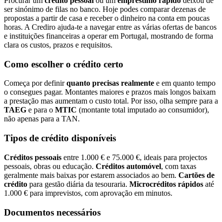
Procurar um
crédito pessoal
ou um
empréstimo rápido
deixou de
ser sinónimo de filas no banco. Hoje podes comparar dezenas de
propostas a partir de casa e receber o dinheiro na conta em poucas
horas. A Crediro ajuda-te a navegar entre as várias ofertas de bancos
e instituições financeiras a operar em Portugal, mostrando de forma
clara os custos, prazos e requisitos.
Como escolher o crédito certo
Começa por definir
quanto precisas realmente
e em quanto tempo
o consegues pagar. Montantes maiores e prazos mais longos baixam
a prestação mas aumentam o custo total. Por isso, olha sempre para a
TAEG
e para o
MTIC
(montante total imputado ao consumidor),
não apenas para a TAN.
Tipos de crédito disponíveis
Créditos pessoais
entre 1.000 € e 75.000 €, ideais para projectos
pessoais, obras ou educação.
Créditos automóvel
, com taxas
geralmente mais baixas por estarem associados ao bem.
Cartões de
crédito
para gestão diária da tesouraria.
Microcréditos rápidos
até
1.000 € para imprevistos, com aprovação em minutos.
Documentos necessários