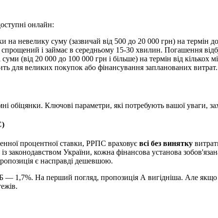
доступні онлайн:
 на невелику суму (зазвичай від 500 до 20 000 грн) на термін до
спрощений і займає в середньому 15-30 хвилин. Погашення відбу
суми (від 20 000 до 100 000 грн і більше) на термін від кількох 
дить для великих покупок або фінансування запланованих витрат.
і обіцянки. Ключові параметри, які потребують вашої уваги, зах
С)
денної процентної ставки, РРПС враховує
всі без винятку
витрати
о із законодавством України, кожна фінансова установа зобов'яза
 пропозиція є насправді дешевшою.
Б — 1,7%. На перший погляд, пропозиція А вигідніша. Але якщо к
ежів.