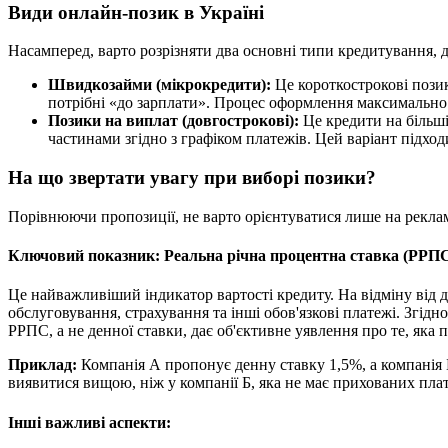
Види онлайн-позик в Україні
Насамперед, варто розрізняти два основні типи кредитування, 
Швидкозайми (мікрокредити):
Це короткострокові позики
потрібні «до зарплати». Процес оформлення максимально 
Позики на виплат (довгострокові):
Це кредити на більші 
частинами згідно з графіком платежів. Цей варіант підхо
На що звертати увагу при виборі позики?
Порівнюючи пропозиції, не варто орієнтуватися лише на рекламн
Ключовий показник: Реальна річна процентна ставка (РРП
Це найважливіший індикатор вартості кредиту. На відміну від 
обслуговування, страхування та інші обов'язкові платежі. Згідн
РРПС, а не денної ставки, дає об'єктивне уявлення про те, яка
Приклад:
Компанія А пропонує денну ставку 1,5%, а компанія 
виявитися вищою, ніж у компанії Б, яка не має прихованих плат
Інші важливі аспекти: