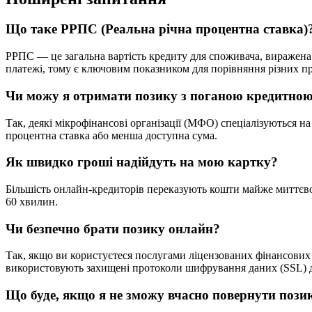
Що таке РРПС (Реальна річна процентна ставка)
РРПС — це загальна вартість кредиту для споживача, виражена в 
платежі, тому є ключовим показником для порівняння різних п
Чи можу я отримати позику з поганою кредитною
Так, деякі мікрофінансові організації (МФО) спеціалізуються 
процентна ставка або менша доступна сума.
Як швидко гроші надійдуть на мою картку?
Більшість онлайн-кредиторів переказують кошти майже миттєво 
60 хвилин.
Чи безпечно брати позику онлайн?
Так, якщо ви користуєтеся послугами ліцензованих фінансових к
використовують захищені протоколи шифрування даних (SSL) дл
Що буде, якщо я не зможу вчасно повернути пози