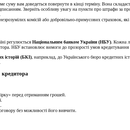
 суму вам доведеться повернути в кінці терміну. Вона складається
писанням. Зверніть особливу увагу на пункти про штрафи за про
.
незрозумілих комісій або добровільно-примусових страховок, які 
аїні регулюється
Національним банком України (НБУ)
. Кожна л
лятора. НБУ встановлює вимоги до прозорості умов кредитування
х історій (БКІ)
, наприклад, до Українського бюро кредитних іс
.
о кредитора
вірку» перед отриманням грошей.
.
.
оговору без можливості його вивчити.