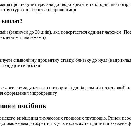
мація про це буде передана до Бюро кредитних історій, що погі
структуризації боргу або пролонгації.
 виплат?
ін (зазвичай до 30 днів), яка повертається одним платежем. По
омісячними платежами).
лачуєте символічну процентну ставку, близьку до нуля (наприкла
 стандартні відсотки.
їнського громадянства та паспорта, індивідуальний податковий но
ля оформлення мікрокредиту.
овний посібник
видкого вирішення тимчасових грошових труднощів. Ринок пере
 допоможе вам розібратися в усіх нюансах та прийняти зважене ф