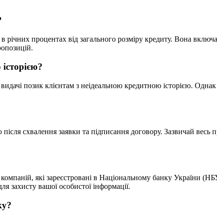
?
річних процентах від загального розміру кредиту. Вона включає н
ропозицій.
 історією?
на видачі позик клієнтам з неідеальною кредитною історією. Од
після схвалення заявки та підписання договору. Зазвичай весь п
омпаній, які зареєстровані в Національному банку України (НБУ).
я захисту вашої особистої інформації.
ку?