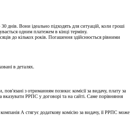
 30 днів. Вони ідеально підходять для ситуацій, коли гроші
вається одним платежем в кінці терміну.
місяців до кількох років. Погашення здійснюється рівними
овані в деталях.
, пов'язані з отриманням позики: комісії за видачу, плату за
на вказувати РРПС у договорі та на сайті. Саме порівняння
омпанія А стягує додаткову комісію за видачу, її РРПС може