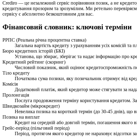
Crediro — це незалежний сервіс порівняння позик, а не креди
кредитування прозорим та зрозумілим. Ми ретельно перевіряєм
сервісу є абсолютно безкоштовним для вас.
Фінансовий словник: ключові терміни
РРПС (Реальна річна процентна ставка)
Загальна вартість кредиту з урахуванням усіх комісій та 
Бюро кредитних історій (БКІ)
Установа, що збирає, зберігає та надає інформацію про кр
Кредитний рейтинг (скоринг)
Числовий показник, який оцінює кредитоспроможність по
Тіло кредиту
Початкова сума позики, яку позичальник отримує від креди
Комісія
Додатковий платіж, який кредитор може стягувати за над
Пролонгація
Послуга продовження терміну користування кредитом. Заз
Швидкозайм (мікрокредит)
Невелика позика на короткий термін (до 30-45 днів), що
Позика на виплат
Кредит на середній або довгий термін, погашення якого в
Грейс-період (пільговий період)
Період, протягом якого кредитор не нараховує відсотки з