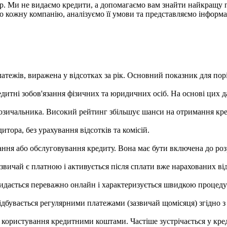
тор. Ми не видаємо кредити, а допомагаємо вам знайти найкращу
о кожну компанію, аналізуємо її умови та представляємо інформ
платежів, виражена у відсотках за рік. Основний показник для пор
едитні зобов'язання фізичних та юридичних осіб. На основі цих д
зичальника. Високий рейтинг збільшує шанси на отримання кре
тора, без урахування відсотків та комісій.
ання або обслуговування кредиту. Вона має бути включена до ро
вичай є платною і активується після сплати вже нарахованих від
 видається переважно онлайн і характеризується швидкою проце
ідбувається регулярними платежами (зазвичай щомісяця) згідно з
а користування кредитними коштами. Частіше зустрічається у кре