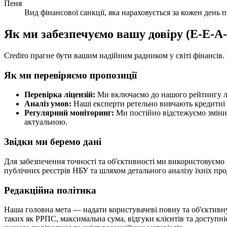
Пеня
Вид фінансової санкції, яка нараховується за кожен день
Як ми забезпечуємо вашу довіру (E-E-A
Crediro прагне бути вашим надійним радником у світі фінансів.
Як ми перевіряємо пропозиції
Перевірка ліцензій:
Ми включаємо до нашого рейтингу лиш
Аналіз умов:
Наші експерти ретельно вивчають кредитні д
Регулярний моніторинг:
Ми постійно відстежуємо зміни 
актуальною.
Звідки ми беремо дані
Для забезпечення точності та об'єктивності ми використовуємо
публічних реєстрів НБУ та шляхом детального аналізу їхніх пр
Редакційна політика
Наша головна мета — надати користувачеві повну та об'єктивну
таких як РРПС, максимальна сума, відгуки клієнтів та доступні