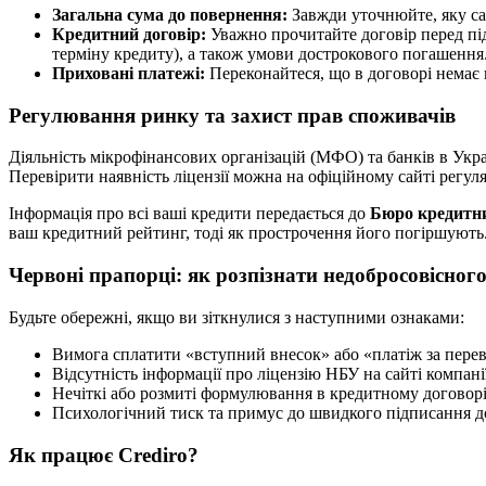
Загальна сума до повернення:
Завжди уточнюйте, яку саме
Кредитний договір:
Уважно прочитайте договір перед під
терміну кредиту), а також умови дострокового погашення
Приховані платежі:
Переконайтеся, що в договорі немає 
Регулювання ринку та захист прав споживачів
Діяльність мікрофінансових організацій (МФО) та банків в Укр
Перевірити наявність ліцензії можна на офіційному сайті регу
Інформація про всі ваші кредити передається до
Бюро кредитни
ваш кредитний рейтинг, тоді як прострочення його погіршують
Червоні прапорці: як розпізнати недобросовісног
Будьте обережні, якщо ви зіткнулися з наступними ознаками:
Вимога сплатити «вступний внесок» або «платіж за пере
Відсутність інформації про ліцензію НБУ на сайті компанії
Нечіткі або розмиті формулювання в кредитному договорі
Психологічний тиск та примус до швидкого підписання д
Як працює Crediro?