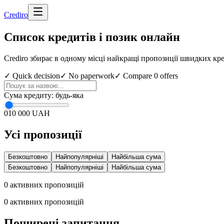
Cred
iro
Список кредитів і позик онлайн
Crediro збирає в одному місці найкращі пропозиції швидких кре
✓ Quick decision
✓ No paperwork
✓ Compare
0
offers
Сума кредиту
:
будь-яка
0
10 000 UAH
Усі пропозиції
Безкоштовно
Найпопулярніші
Найбільша сума
Безкоштовно
Найпопулярніші
Найбільша сума
0
активних пропозицій
0
активних пропозицій
Поширені запитання