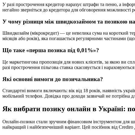
У разі прострочення кредитор нарахує штрафи та пеню, а інфор
негайно зверніться до кредитора для обговорення можливості ре
У чому різниця між швидкозаймом та позикою на
Швидкозайм (мікрокредит) — це невелика сума на короткий терм
місяців або років), яка погашається регулярними частинами (щ
Що таке «перша позика під 0,01%»?
Це маркетингова пропозиція для нових клієнтів, за якою ви сп
разі прострочення пільгова ставка скасовується і нараховуються
Які основні вимоги до позичальника?
Стандартні вимоги включають: вік від 18 років, наявність укра
мобільний телефон. Довідка про доходи зазвичай не потрібна д
Як вибрати позику онлайн в Україні: п
Онлайн-позики стали зручним фінансовим інструментом для ш
найкращий і найбезпечніший варіант. Цей посібник від Crediro