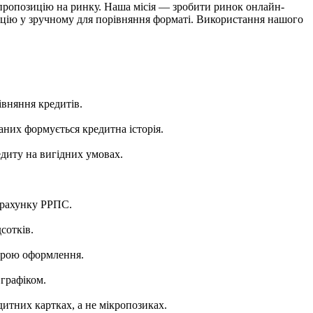
 пропозицію на ринку. Наша місія — зробити ринок онлайн-
ацію у зручному для порівняння форматі. Використання нашого
івняння кредитів.
аних формується кредитна історія.
диту на вигідних умовах.
зрахунку РРПС.
сотків.
дурою оформлення.
 графіком.
дитних картках, а не мікропозиках.