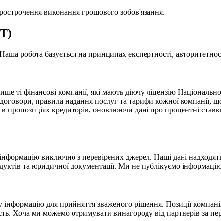
 прострочення виконання грошового зобов'язання.
-T)
 Наша робота базується на принципах експертності, авторитетност
е ті фінансові компанії, які мають діючу ліцензію Національно
оговори, правила надання послуг та тарифи кожної компанії, щоб
в пропозиціях кредиторів, оновлюючи дані про процентні ставки
 інформацію виключно з перевірених джерел. Наші дані надходять
одуктів та юридичної документації. Ми не публікуємо інформацію
 інформацію для прийняття зваженого рішення. Позиції компаній
сть. Хоча ми можемо отримувати винагороду від партнерів за пере