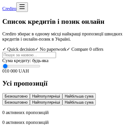
Cred
iro
Список кредитів і позик онлайн
Crediro збирає в одному місці найкращі пропозиції швидких
кредитів і онлайн-позик в Україні.
✓ Quick decision
✓ No paperwork
✓ Compare
0
offers
Сума кредиту
:
будь-яка
0
10 000 UAH
Усі пропозиції
Безкоштовно
Найпопулярніші
Найбільша сума
Безкоштовно
Найпопулярніші
Найбільша сума
0
активних пропозицій
0
активних пропозицій