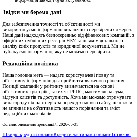
інформація завжди була актуальною.
Звідки ми беремо дані
Для забезпечення точності та об'єктивності ми
використовуємо інформацію виключно з перевірених джерел.
Наші дані надходять безпосередньо від фінансових компаній, з
офіційних публічних реєстрів НБУ та шляхом детального
аналізу їхніх продуктів та юридичної документації. Ми не
публікуємо інформацію, яку не можемо перевірити.
Редакційна політика
Наша головна мета — надати користувачеві повну та
об'єктивну інформацію для прийняття зваженого рішення.
Позиції компаній у рейтингу визначаються на основі
об'єктивних критеріїв, таких як РРПС, максимальна сума,
відгуки клієнтів та доступність. Хоча ми можемо отримувати
винагороду від партнерів за перехід з нашого сайту, це ніколи
не впливає на об'єктивність нашого порівняння та зміст
редакційних матеріалів.
Останнє оновлення пропозицій: 2026-05-31
Швидкі кредити онлайн
Кредити частинами онлайн
Готівкові