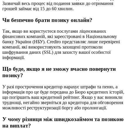
Зазвичай весь процес від подання заявки до отримання
грошей займає від 15 до 60 хвилин.
Чи безпечно брати позику онлайн?
Так, якщо ви користуєтеся послугами ліцензованих
фінансових компаній, які зареєстровані в Національному
банку України (НБУ). Crediro представляє лише перевірені
компанії, які використовують захищені протоколи
шифрування даних (SSL) для захисту вашої особистої
інформації.
Що буде, якщо я не зможу вчасно повернути
позику?
У разі прострочення кредитор нарахує штрафи та пеню, а
інформація про це буде передана до Бюро кредитних історій,
що погіршить ваш кредитний рейтинг. Якщо у вас виникли
труднощі, негайно зверніться до кредитора для обговорення
можливості реструктуризації боргу або пролонгації.
У чому різниця між швидкозаймом та позикою
на виплат?