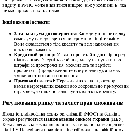
видачу, її РРПС може виявитися вищою, ніж у компанії Б, яка
не має прихованих платежів.
Інші важливі аспекти:
Загальна сума до повернення:
Завжди уточнюйте, яку
саме суму вам доведеться повернути в кінці терміну.
Вона складається з тіла кредиту та всіх нарахованих
відсотків і комісій.
Кредитний договір:
Уважно прочитайте договір перед
підписанням. Зверніть особливу увагу на пункти про
штрафи за прострочення, можливість та вартість
пролонгації (продовження терміну кредиту), а також
умови дострокового погашення.
Приховані платежі:
Переконайтеся, що в договорі
немає незрозумілих комісій або добровільно-примусових
страховок, які значно збільшують вартість кредиту.
Регулювання ринку та захист прав споживачів
Діяльність мікрофінансових організацій (МФО) та банків в
Україні регулюється
Національним банком України (НБУ)
.
Кожна легальна компанія повинна мати відповідну ліцензію
від НБУ. Перевірити наявність ліцензії можна на офіційному