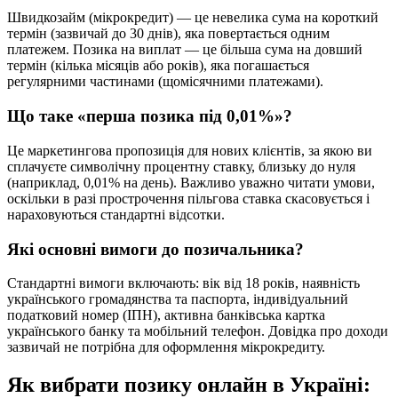
Швидкозайм (мікрокредит) — це невелика сума на короткий
термін (зазвичай до 30 днів), яка повертається одним
платежем. Позика на виплат — це більша сума на довший
термін (кілька місяців або років), яка погашається
регулярними частинами (щомісячними платежами).
Що таке «перша позика під 0,01%»?
Це маркетингова пропозиція для нових клієнтів, за якою ви
сплачуєте символічну процентну ставку, близьку до нуля
(наприклад, 0,01% на день). Важливо уважно читати умови,
оскільки в разі прострочення пільгова ставка скасовується і
нараховуються стандартні відсотки.
Які основні вимоги до позичальника?
Стандартні вимоги включають: вік від 18 років, наявність
українського громадянства та паспорта, індивідуальний
податковий номер (ІПН), активна банківська картка
українського банку та мобільний телефон. Довідка про доходи
зазвичай не потрібна для оформлення мікрокредиту.
Як вибрати позику онлайн в Україні: