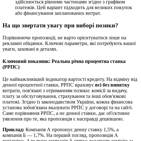
здійснюється рівними частинами згідно з графіком
платежів. Цей варіант підходить для великих покупок
або фінансування запланованих витрат.
На що звертати увагу при виборі позики?
Порівнюючи пропозиції, не варто орієнтуватися лише на
рекламні обіцянки. Ключові параметри, які потребують вашої
уваги, заховані в деталях.
Ключовий показник: Реальна річна процентна ставка
(РРПС)
Це найважливіший індикатор вартості кредиту. На відміну від
денної процентної ставки, РРПС враховує
всі без винятку
витрати, пов'язані з отриманням позики: комісії за видачу,
плату за обслуговування, страхування та інші обов'язкові
платежі. Згідно із законодавством України, кожна фінансова
установа зобов'язана вказувати РРПС у договорі та на сайті.
Саме порівняння РРПС, а не денної ставки, дає об'єктивне
уявлення про те, яка пропозиція є насправді дешевшою.
Приклад:
Компанія А пропонує денну ставку 1,5%, а
компанія Б — 1,7%. На перший погляд, пропозиція А
вигідніша. Але якщо компанія А стягує додаткову комісію за