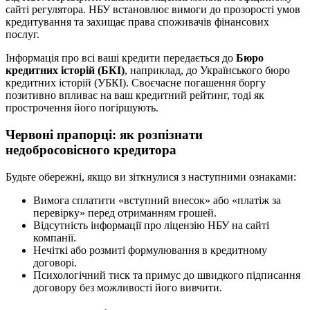
сайті регулятора. НБУ встановлює вимоги до прозорості умов
кредитування та захищає права споживачів фінансових
послуг.
Інформація про всі ваші кредити передається до
Бюро
кредитних історій (БКІ)
, наприклад, до Українського бюро
кредитних історій (УБКІ). Своєчасне погашення боргу
позитивно впливає на ваш кредитний рейтинг, тоді як
прострочення його погіршують.
Червоні прапорці: як розпізнати
недобросовісного кредитора
Будьте обережні, якщо ви зіткнулися з наступними ознаками:
Вимога сплатити «вступний внесок» або «платіж за
перевірку» перед отриманням грошей.
Відсутність інформації про ліцензію НБУ на сайті
компанії.
Нечіткі або розмиті формулювання в кредитному
договорі.
Психологічний тиск та примус до швидкого підписання
договору без можливості його вивчити.