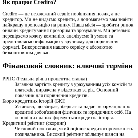
Як працює Crediro?
Crediro — це незалежний сервіс порівняння позик, а не
кредитор. Ми не видаємо кредити, а допомагаємо вам знайти
найкращу пропозицію на ринку. Наша місія — зробити ринок
онлайн-кредитування прозорим та зрозумілим. Ми ретельно
перевіряємо кожну компанію, аналізуємо її умови та
представляємо інформацію у зручному для порівняння
форматі. Використання нашого сервісу є абсолютно
безкоштовним для вас.
Фінансовий словник: ключові терміни
РРПС (Реальна річна процентна ставка)
Загальна вартість кредиту з урахуванням усіх комісій та
платежів, виражена у відсотках за рік. Основний
показник для порівняння кредитів.
Бюро кредитних історій (БКІ)
Установа, що збирає, зберігає та надає інформацію про
кредитні зобов'язання фізичних та юридичних осіб. На
основі цих даних формується кредитна історія.
Кредитний рейтинг (скоринг)
Числовий показник, який оцінює кредитоспроможність
позичальника. Високий рейтинг збільшує шанси на