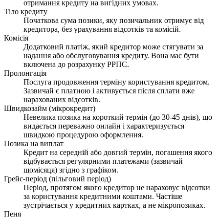
отримання кредиту на вигідних умовах.
Тіло кредиту
Початкова сума позики, яку позичальник отримує від
кредитора, без урахування відсотків та комісій.
Комісія
Додатковий платіж, який кредитор може стягувати за
надання або обслуговування кредиту. Вона має бути
включена до розрахунку РРПС.
Пролонгація
Послуга продовження терміну користування кредитом.
Зазвичай є платною і активується після сплати вже
нарахованих відсотків.
Швидкозайм (мікрокредит)
Невелика позика на короткий термін (до 30-45 днів), що
видається переважно онлайн і характеризується
швидкою процедурою оформлення.
Позика на виплат
Кредит на середній або довгий термін, погашення якого
відбувається регулярними платежами (зазвичай
щомісяця) згідно з графіком.
Грейс-період (пільговий період)
Період, протягом якого кредитор не нараховує відсотки
за користування кредитними коштами. Частіше
зустрічається у кредитних картках, а не мікропозиках.
Пеня