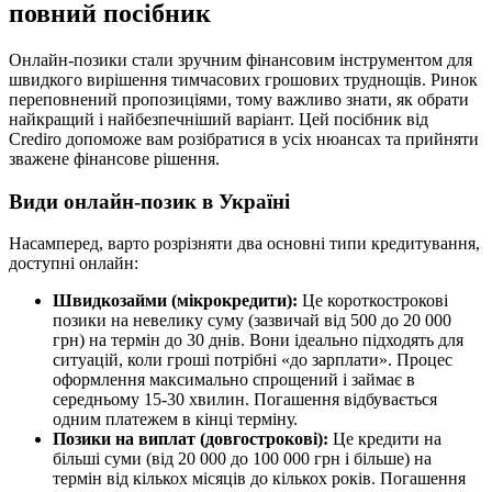
повний посібник
Онлайн-позики стали зручним фінансовим інструментом для
швидкого вирішення тимчасових грошових труднощів. Ринок
переповнений пропозиціями, тому важливо знати, як обрати
найкращий і найбезпечніший варіант. Цей посібник від
Crediro допоможе вам розібратися в усіх нюансах та прийняти
зважене фінансове рішення.
Види онлайн-позик в Україні
Насамперед, варто розрізняти два основні типи кредитування,
доступні онлайн:
Швидкозайми (мікрокредити):
Це короткострокові
позики на невелику суму (зазвичай від 500 до 20 000
грн) на термін до 30 днів. Вони ідеально підходять для
ситуацій, коли гроші потрібні «до зарплати». Процес
оформлення максимально спрощений і займає в
середньому 15-30 хвилин. Погашення відбувається
одним платежем в кінці терміну.
Позики на виплат (довгострокові):
Це кредити на
більші суми (від 20 000 до 100 000 грн і більше) на
термін від кількох місяців до кількох років. Погашення