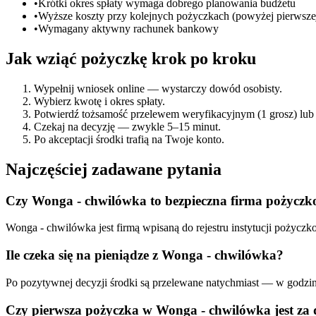
•
Krótki okres spłaty wymaga dobrego planowania budżetu
•
Wyższe koszty przy kolejnych pożyczkach (powyżej pierwsze
•
Wymagany aktywny rachunek bankowy
Jak wziąć pożyczkę krok po kroku
Wypełnij wniosek online — wystarczy dowód osobisty.
Wybierz kwotę i okres spłaty.
Potwierdź tożsamość przelewem weryfikacyjnym (1 grosz) lub
Czekaj na decyzję — zwykle 5–15 minut.
Po akceptacji środki trafią na Twoje konto.
Najczęściej zadawane pytania
Czy Wonga - chwilówka to bezpieczna firma pożycz
Wonga - chwilówka jest firmą wpisaną do rejestru instytucji po
Ile czeka się na pieniądze z Wonga - chwilówka?
Po pozytywnej decyzji środki są przelewane natychmiast — w godzina
Czy pierwsza pożyczka w Wonga - chwilówka jest za