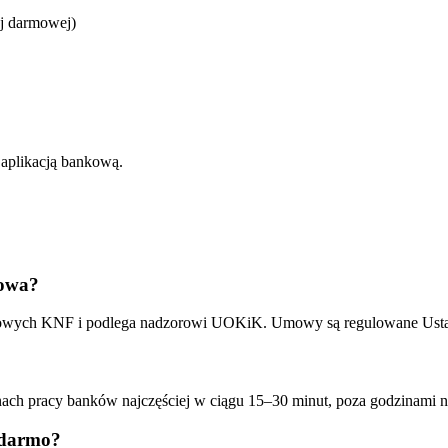
j darmowej)
 aplikacją bankową.
kowa?
życzkowych KNF i podlega nadzorowi UOKiK. Umowy są regulowane Us
ch pracy banków najczęściej w ciągu 15–30 minut, poza godzinami naw
 darmo?