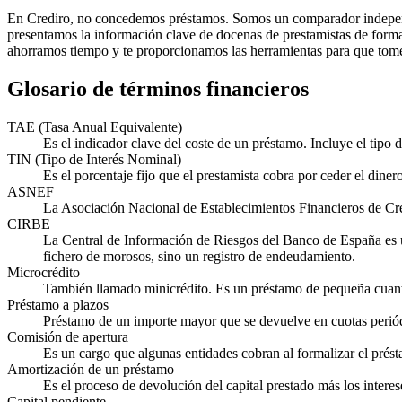
En Crediro, no concedemos préstamos. Somos un comparador independi
presentamos la información clave de docenas de prestamistas de forma e
ahorramos tiempo y te proporcionamos las herramientas para que tomes
Glosario de términos financieros
TAE (Tasa Anual Equivalente)
Es el indicador clave del coste de un préstamo. Incluye el tipo
TIN (Tipo de Interés Nominal)
Es el porcentaje fijo que el prestamista cobra por ceder el diner
ASNEF
La Asociación Nacional de Establecimientos Financieros de Cré
CIRBE
La Central de Información de Riesgos del Banco de España es una
fichero de morosos, sino un registro de endeudamiento.
Microcrédito
También llamado minicrédito. Es un préstamo de pequeña cuantía
Préstamo a plazos
Préstamo de un importe mayor que se devuelve en cuotas perió
Comisión de apertura
Es un cargo que algunas entidades cobran al formalizar el présta
Amortización de un préstamo
Es el proceso de devolución del capital prestado más los intere
Capital pendiente