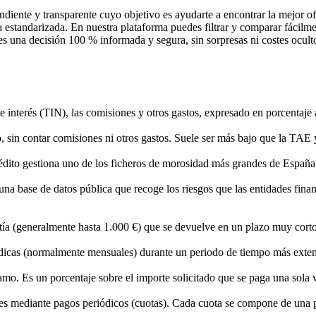
ente y transparente cuyo objetivo es ayudarte a encontrar la mejor 
standarizada. En nuestra plataforma puedes filtrar y comparar fácilment
 una decisión 100 % informada y segura, sin sorpresas ni costes ocult
 de interés (TIN), las comisiones y otros gastos, expresado en porcenta
o, sin contar comisiones ni otros gastos. Suele ser más bajo que la TAE y
dito gestiona uno de los ficheros de morosidad más grandes de España.
 base de datos pública que recoge los riesgos que las entidades financi
 (generalmente hasta 1.000 €) que se devuelve en un plazo muy corto (
dicas (normalmente mensuales) durante un periodo de tiempo más exten
mo. Es un porcentaje sobre el importe solicitado que se paga una sola v
ses mediante pagos periódicos (cuotas). Cada cuota se compone de una pa