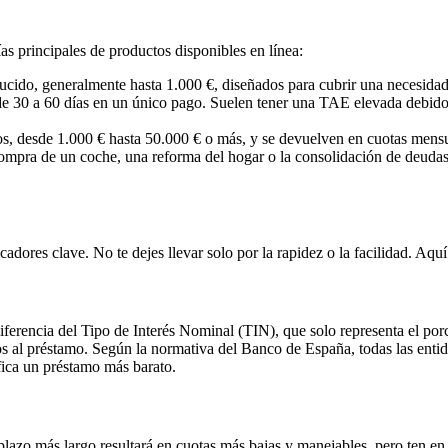
ías principales de productos disponibles en línea:
ido, generalmente hasta 1.000 €, diseñados para cubrir una necesidad pu
e 30 a 60 días en un único pago. Suelen tener una TAE elevada debido a
, desde 1.000 € hasta 50.000 € o más, y se devuelven en cuotas mensua
mpra de un coche, una reforma del hogar o la consolidación de deudas
cadores clave. No te dejes llevar solo por la rapidez o la facilidad. Aqu
diferencia del Tipo de Interés Nominal (TIN), que solo representa el por
os al préstamo. Según la normativa del Banco de España, todas las entidad
fica un préstamo más barato.
lazo más largo resultará en cuotas más bajas y manejables, pero ten en 