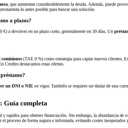
mora
, que aumentan considerablemente la deuda. Además, puede provoc
 prestamista lo antes posible para buscar una solución.
amo a plazos?
0 €) a devolver en un plazo corto, generalmente en 30 días. Un
présta
i comisiones
(TAE 0 %) como estrategia para captar nuevos clientes. E
n Crediro destacamos estas ofertas.
n préstamo?
ener un DNI o NIE
en vigor. También se requiere ser titular de una cue
: Guía completa
d y rapidez para obtener financiación. Sin embargo, la abundancia de of
 el proceso de forma segura e informada, evitando costes inesperados y