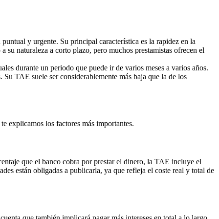
ntual y urgente. Su principal característica es la rapidez en la
 su naturaleza a corto plazo, pero muchos prestamistas ofrecen el
les durante un periodo que puede ir de varios meses a varios años.
. Su TAE suele ser considerablemente más baja que la de los
í te explicamos los factores más importantes.
centaje que el banco cobra por prestar el dinero, la TAE incluye el
es están obligadas a publicarla, ya que refleja el coste real y total de
cuenta que también implicará pagar más intereses en total a lo largo