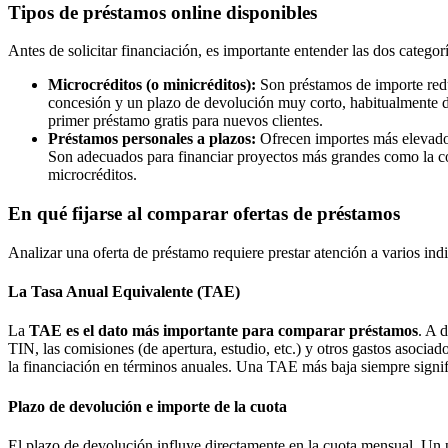
Tipos de préstamos online disponibles
Antes de solicitar financiación, es importante entender las dos categor
Microcréditos (o minicréditos):
Son préstamos de importe reduc
concesión y un plazo de devolución muy corto, habitualmente d
primer préstamo gratis para nuevos clientes.
Préstamos personales a plazos:
Ofrecen importes más elevados
Son adecuados para financiar proyectos más grandes como la co
microcréditos.
En qué fijarse al comparar ofertas de préstamos
Analizar una oferta de préstamo requiere prestar atención a varios indi
La Tasa Anual Equivalente (TAE)
La
TAE es el dato más importante para comparar préstamos
. A 
TIN, las comisiones (de apertura, estudio, etc.) y otros gastos asociad
la financiación en términos anuales. Una TAE más baja siempre signi
Plazo de devolución e importe de la cuota
El plazo de devolución influye directamente en la cuota mensual. Un p