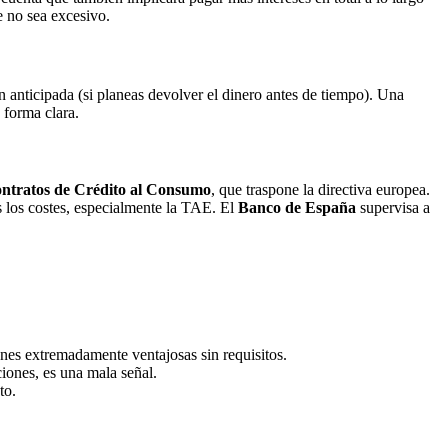
e no sea excesivo.
ón anticipada (si planeas devolver el dinero antes de tiempo). Una
 forma clara.
ontratos de Crédito al Consumo
, que traspone la directiva europea.
s los costes, especialmente la TAE. El
Banco de España
supervisa a
ones extremadamente ventajosas sin requisitos.
iones, es una mala señal.
to.