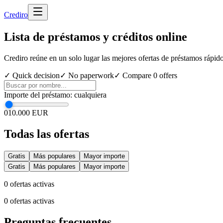
Cred
iro
Lista de préstamos y créditos online
Crediro reúne en un solo lugar las mejores ofertas de préstamos rápid
✓ Quick decision
✓ No paperwork
✓ Compare
0
offers
Importe del préstamo
:
cualquiera
0
10.000 EUR
Todas las ofertas
Gratis
Más populares
Mayor importe
Gratis
Más populares
Mayor importe
0
ofertas activas
0
ofertas activas
Preguntas frecuentes