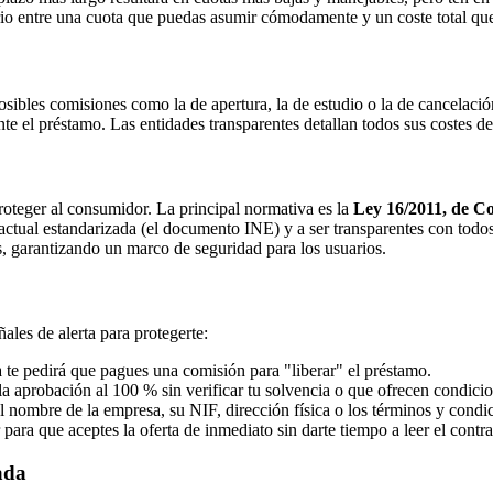
brio entre una cuota que puedas asumir cómodamente y un coste total qu
posibles comisiones como la de apertura, la de estudio o la de cancelaci
te el préstamo. Las entidades transparentes detallan todos sus costes de
roteger al consumidor. La principal normativa es la
Ley 16/2011, de C
ractual estandarizada (el documento INE) y a ser transparentes con todo
as, garantizando un marco de seguridad para los usuarios.
ñales de alerta para protegerte:
te pedirá que pagues una comisión para "liberar" el préstamo.
a aprobación al 100 % sin verificar tu solvencia o que ofrecen condici
 nombre de la empresa, su NIF, dirección física o los términos y condic
para que aceptes la oferta de inmediato sin darte tiempo a leer el contra
ada