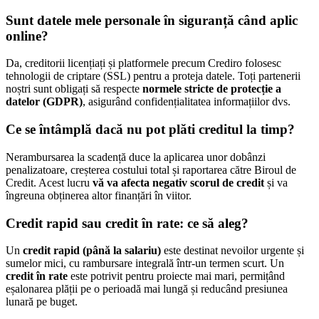
Sunt datele mele personale în siguranță când aplic
online?
Da, creditorii licențiați și platformele precum Crediro folosesc
tehnologii de criptare (SSL) pentru a proteja datele. Toți partenerii
noștri sunt obligați să respecte
normele stricte de protecție a
datelor (GDPR)
, asigurând confidențialitatea informațiilor dvs.
Ce se întâmplă dacă nu pot plăti creditul la timp?
Nerambursarea la scadență duce la aplicarea unor dobânzi
penalizatoare, creșterea costului total și raportarea către Biroul de
Credit. Acest lucru
vă va afecta negativ scorul de credit
și va
îngreuna obținerea altor finanțări în viitor.
Credit rapid sau credit în rate: ce să aleg?
Un
credit rapid (până la salariu)
este destinat nevoilor urgente și
sumelor mici, cu rambursare integrală într-un termen scurt. Un
credit în rate
este potrivit pentru proiecte mai mari, permițând
eșalonarea plății pe o perioadă mai lungă și reducând presiunea
lunară pe buget.