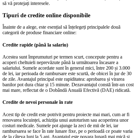
să vă protejați interesele.
Tipuri de credite online disponibile
Înainte de a alege, este esențial să înțelegeți principalele două
categorii de produse financiare online:
Credite rapide (până la salariu)
Acestea sunt împrumuturi pe termen scurt, concepute pentru a
acoperi cheltuieli neprevăzute până la următoarea încasare a
salariului. Sumele acordate sunt în general mici, între 200 și 3.000
de lei, iar perioada de rambursare este scurtă, de obicei în jur de 30
de zile. Avantajul principal este rapiditatea: aprobarea și virarea
banilor pot dura chiar și 15 minute. Dezavantajul constă într-un cost
mai mare, reflectat de o Dobândă Anuală Efectivă (DAE) ridicată.
Credite de nevoi personale în rate
Acest tip de credit este potrivit pentru proiecte mai mari, cum ar fi
renovarea locuinței, achiziția unui autoturism sau acoperirea unor
costuri medicale. Sumele pot ajunge la zeci de mii de lei, iar
rambursarea se face în rate lunare fixe, pe o perioadă ce poate varia
de la câteva luni la 5 ani. Avantajul este povara lunară mai mică și