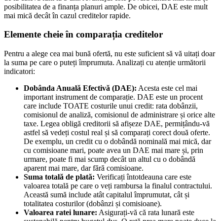
posibilitatea de a finanța planuri ample. De obicei, DAE este mult
mai mică decât în cazul creditelor rapide.
Elemente cheie în comparația creditelor
Pentru a alege cea mai bună ofertă, nu este suficient să vă uitați doar
la suma pe care o puteți împrumuta. Analizați cu atenție următorii
indicatori:
Dobânda Anuală Efectivă (DAE):
Acesta este cel mai
important instrument de comparație. DAE este un procent
care include TOATE costurile unui credit: rata dobânzii,
comisionul de analiză, comisionul de administrare și orice alte
taxe. Legea obligă creditorii să afișeze DAE, permițându-vă
astfel să vedeți costul real și să comparați corect două oferte.
De exemplu, un credit cu o dobândă nominală mai mică, dar
cu comisioane mari, poate avea un DAE mai mare și, prin
urmare, poate fi mai scump decât un altul cu o dobândă
aparent mai mare, dar fără comisioane.
Suma totală de plată:
Verificați întotdeauna care este
valoarea totală pe care o veți rambursa la finalul contractului.
Această sumă include atât capitalul împrumutat, cât și
totalitatea costurilor (dobânzi și comisioane).
Valoarea ratei lunare:
Asigurați-vă că rata lunară este