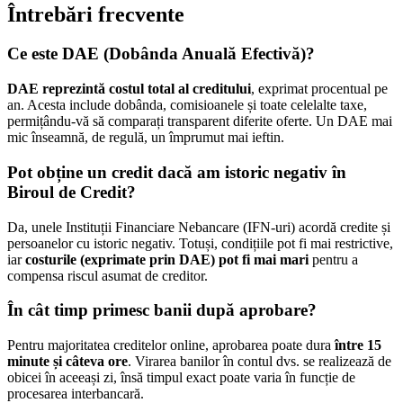
Întrebări frecvente
Ce este DAE (Dobânda Anuală Efectivă)?
DAE reprezintă costul total al creditului
, exprimat procentual pe
an. Acesta include dobânda, comisioanele și toate celelalte taxe,
permițându-vă să comparați transparent diferite oferte. Un DAE mai
mic înseamnă, de regulă, un împrumut mai ieftin.
Pot obține un credit dacă am istoric negativ în
Biroul de Credit?
Da, unele Instituții Financiare Nebancare (IFN-uri) acordă credite și
persoanelor cu istoric negativ. Totuși, condițiile pot fi mai restrictive,
iar
costurile (exprimate prin DAE) pot fi mai mari
pentru a
compensa riscul asumat de creditor.
În cât timp primesc banii după aprobare?
Pentru majoritatea creditelor online, aprobarea poate dura
între 15
minute și câteva ore
. Virarea banilor în contul dvs. se realizează de
obicei în aceeași zi, însă timpul exact poate varia în funcție de
procesarea interbancară.