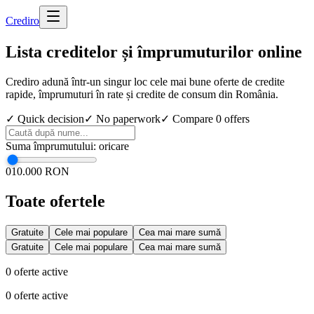
Cred
iro
Lista creditelor și împrumuturilor online
Crediro adună într-un singur loc cele mai bune oferte de credite
rapide, împrumuturi în rate și credite de consum din România.
✓ Quick decision
✓ No paperwork
✓ Compare
0
offers
Suma împrumutului
:
oricare
0
10.000 RON
Toate ofertele
Gratuite
Cele mai populare
Cea mai mare sumă
Gratuite
Cele mai populare
Cea mai mare sumă
0
oferte active
0
oferte active