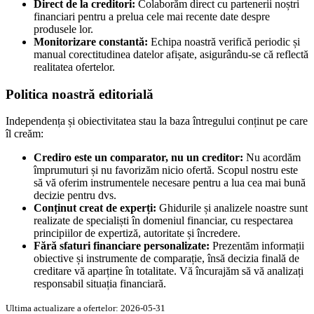
Direct de la creditori:
Colaborăm direct cu partenerii noștri
financiari pentru a prelua cele mai recente date despre
produsele lor.
Monitorizare constantă:
Echipa noastră verifică periodic și
manual corectitudinea datelor afișate, asigurându-se că reflectă
realitatea ofertelor.
Politica noastră editorială
Independența și obiectivitatea stau la baza întregului conținut pe care
îl creăm:
Crediro este un comparator, nu un creditor:
Nu acordăm
împrumuturi și nu favorizăm nicio ofertă. Scopul nostru este
să vă oferim instrumentele necesare pentru a lua cea mai bună
decizie pentru dvs.
Conținut creat de experți:
Ghidurile și analizele noastre sunt
realizate de specialiști în domeniul financiar, cu respectarea
principiilor de expertiză, autoritate și încredere.
Fără sfaturi financiare personalizate:
Prezentăm informații
obiective și instrumente de comparație, însă decizia finală de
creditare vă aparține în totalitate. Vă încurajăm să vă analizați
responsabil situația financiară.
Ultima actualizare a ofertelor: 2026-05-31