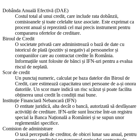
Dobânda Anuală Efectivă (DAE)
Costul total al unui credit, care include rata dobânzii,
comisioanele și toate celelalte taxe asociate. Este exprimat ca
procent anual și reprezintă cel mai precis instrument pentru
compararea ofertelor de creditare.
Biroul de Credit
O societate privată care administrează o bază de date cu
istoricul de plată (pozitiv și negativ) al persoanelor și
companiilor care au contractat credite în România.
Informațiile sunt folosite de bănci și IFN-uri pentru a evalua
riscul de neplată.
Scor de credit
Un punctaj numeric, calculat pe baza datelor din Biroul de
Credit, care estimează capacitatea unei persoane de a-și onora
datoriile. Un scor mare indică un risc scăzut și poate facilita
obținerea unui credit în condiții mai bune.
Instituție Financiară Nebancară (IFN)
O entitate juridică, alta decât o bancă, autorizată să desfășoare
activități de creditare. IFN-urile sunt înscrise într-un registru
special la Banca Națională a României și se supun unor
reglementări specifice.
Comision de administrare
O taxă percepută de creditor, de obicei lunar sau anual, pentru
gestionarea creditului pe parcursul perioadei contractuale.