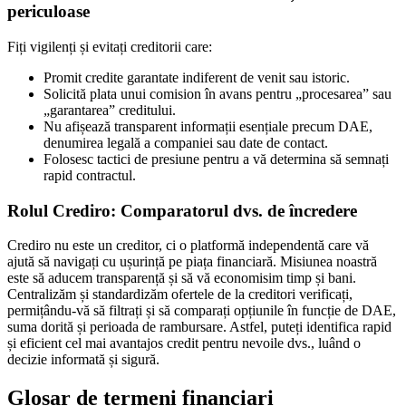
periculoase
Fiți vigilenți și evitați creditorii care:
Promit credite garantate indiferent de venit sau istoric.
Solicită plata unui comision în avans pentru „procesarea” sau
„garantarea” creditului.
Nu afișează transparent informații esențiale precum DAE,
denumirea legală a companiei sau date de contact.
Folosesc tactici de presiune pentru a vă determina să semnați
rapid contractul.
Rolul Crediro: Comparatorul dvs. de încredere
Crediro nu este un creditor, ci o platformă independentă care vă
ajută să navigați cu ușurință pe piața financiară. Misiunea noastră
este să aducem transparență și să vă economisim timp și bani.
Centralizăm și standardizăm ofertele de la creditori verificați,
permițându-vă să filtrați și să comparați opțiunile în funcție de DAE,
suma dorită și perioada de rambursare. Astfel, puteți identifica rapid
și eficient cel mai avantajos credit pentru nevoile dvs., luând o
decizie informată și sigură.
Glosar de termeni financiari