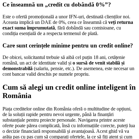
Ce înseamnă un „credit cu dobândă 0%”?
Este o ofertă promoțională a unor IFN-uri, destinată clienților noi.
Aceasta implică un DAE de 0%, ceea ce înseamnă că
veți returna
exact suma împrumutată
, fără dobândă sau comisioane, cu
condiția esențială de a respecta termenul de plată.
Care sunt cerințele minime pentru un credit online?
De obicei, solicitantul trebuie să aibă cel puțin 18 ani, cetățenie
română, un act de identitate valid și
o sursă de venit stabilă și
demonstrabilă
(salariu, pensie, etc.). De asemenea, este necesar un
cont bancar valid deschis pe numele propriu.
Cum să alegi un credit online inteligent în
România
Piața creditelor online din România oferă o multitudine de opțiuni,
de la soluții rapide pentru nevoi urgente, până la finanțări
substanțiale pentru proiecte personale. Navigarea printre aceste
oferte poate părea complicată, însă cu informațiile corecte, puteți lua
o decizie financiară responsabilă și avantajoasă. Acest ghid vă va
arăta pas cu pas cum să comparați ofertele, la ce să fiți atent și cum