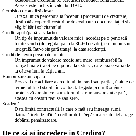
Acesta este inclus în calculul DAE.
Comision de analiză dosar
O taxă unică percepută la începutul procesului de creditare,
destinată acoperirii costurilor de evaluare a documentației și a
eligibilității solicitantului.
Credit rapid (până la salariu)
Un tip de împrumut de valoare mică, acordat pe o perioadă
foarte scurtă (de regulă, până la 30-60 de zile), cu rambursare
integrală, într-o singură tranșă, la data scadenței.
Credit de nevoi personale în rate
Un împrumut de valoare medie sau mare, rambursabil în
tranșe lunare (rate) pe o perioadă extinsă, care poate varia de
la câteva luni la câțiva ani.
Rambursare anticipată
Procesul de achitare a creditului, integral sau parțial, înainte de
termenul final stabilit în contract. Legislația din România
protejează dreptul consumatorului la rambursare anticipată,
adesea cu costuri reduse sau zero.
Scadență
Data limită contractuală la care o rată sau întreaga sumă
datorată trebuie plătită creditorului. Depășirea scadenței atrage
dobânzi penalizatoare.
De ce să ai încredere în Crediro?