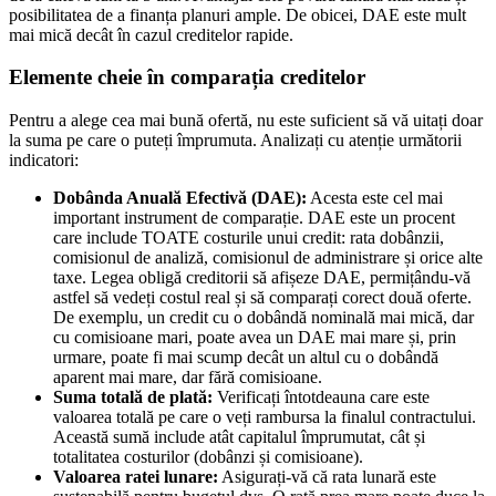
posibilitatea de a finanța planuri ample. De obicei, DAE este mult
mai mică decât în cazul creditelor rapide.
Elemente cheie în comparația creditelor
Pentru a alege cea mai bună ofertă, nu este suficient să vă uitați doar
la suma pe care o puteți împrumuta. Analizați cu atenție următorii
indicatori:
Dobânda Anuală Efectivă (DAE):
Acesta este cel mai
important instrument de comparație. DAE este un procent
care include TOATE costurile unui credit: rata dobânzii,
comisionul de analiză, comisionul de administrare și orice alte
taxe. Legea obligă creditorii să afișeze DAE, permițându-vă
astfel să vedeți costul real și să comparați corect două oferte.
De exemplu, un credit cu o dobândă nominală mai mică, dar
cu comisioane mari, poate avea un DAE mai mare și, prin
urmare, poate fi mai scump decât un altul cu o dobândă
aparent mai mare, dar fără comisioane.
Suma totală de plată:
Verificați întotdeauna care este
valoarea totală pe care o veți rambursa la finalul contractului.
Această sumă include atât capitalul împrumutat, cât și
totalitatea costurilor (dobânzi și comisioane).
Valoarea ratei lunare:
Asigurați-vă că rata lunară este