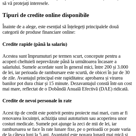
să vă protejați interesele.
Tipuri de credite online disponibile
Înainte de a alege, este esențial să înțelegeți principalele două
categorii de produse financiare online:
Credite rapide (până la salariu)
Acestea sunt împrumuturi pe termen scurt, concepute pentru a
acoperi cheltuieli neprevăzute până la următoarea încasare a
salariului. Sumele acordate sunt în general mici, între 200 și 3.000
de lei, iar perioada de rambursare este scurtă, de obicei în jur de 30
de zile. Avantajul principal este rapiditatea: aprobarea și virarea
banilor pot dura chiar și 15 minute. Dezavantajul constă într-un cost
mai mare, reflectat de o Dobândă Anuală Efectivă (DAE) ridicată.
Credite de nevoi personale în rate
Acest tip de credit este potrivit pentru proiecte mai mari, cum ar fi
renovarea locuinței, achiziția unui autoturism sau acoperirea unor
costuri medicale. Sumele pot ajunge la zeci de mii de lei, iar
rambursarea se face în rate lunare fixe, pe o perioadă ce poate varia
de la câteva luni la 5 ani. Avantajul este povara lunară mai mică și