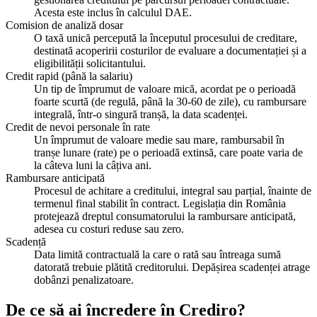
Acesta este inclus în calculul DAE.
Comision de analiză dosar
O taxă unică percepută la începutul procesului de creditare,
destinată acoperirii costurilor de evaluare a documentației și a
eligibilității solicitantului.
Credit rapid (până la salariu)
Un tip de împrumut de valoare mică, acordat pe o perioadă
foarte scurtă (de regulă, până la 30-60 de zile), cu rambursare
integrală, într-o singură tranșă, la data scadenței.
Credit de nevoi personale în rate
Un împrumut de valoare medie sau mare, rambursabil în
tranșe lunare (rate) pe o perioadă extinsă, care poate varia de
la câteva luni la câțiva ani.
Rambursare anticipată
Procesul de achitare a creditului, integral sau parțial, înainte de
termenul final stabilit în contract. Legislația din România
protejează dreptul consumatorului la rambursare anticipată,
adesea cu costuri reduse sau zero.
Scadență
Data limită contractuală la care o rată sau întreaga sumă
datorată trebuie plătită creditorului. Depășirea scadenței atrage
dobânzi penalizatoare.
De ce să ai încredere în Crediro?