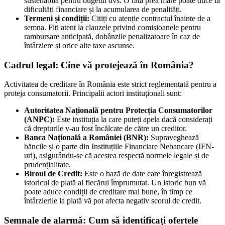
sustenabilă pentru bugetul dvs. O rată prea mare poate duce la
dificultăți financiare și la acumularea de penalități.
Termeni și condiții:
Citiți cu atenție contractul înainte de a
semna. Fiți atent la clauzele privind comisioanele pentru
rambursare anticipată, dobânzile penalizatoare în caz de
întârziere și orice alte taxe ascunse.
Cadrul legal: Cine vă protejează în România?
Activitatea de creditare în România este strict reglementată pentru a
proteja consumatorii. Principalii actori instituționali sunt:
Autoritatea Națională pentru Protecția Consumatorilor
(ANPC):
Este instituția la care puteți apela dacă considerați
că drepturile v-au fost încălcate de către un creditor.
Banca Națională a României (BNR):
Supraveghează
băncile și o parte din Instituțiile Financiare Nebancare (IFN-
uri), asigurându-se că acestea respectă normele legale și de
prudențialitate.
Biroul de Credit:
Este o bază de date care înregistrează
istoricul de plată al fiecărui împrumutat. Un istoric bun vă
poate aduce condiții de creditare mai bune, în timp ce
întârzierile la plată vă pot afecta negativ scorul de credit.
Semnale de alarmă: Cum să identificați ofertele