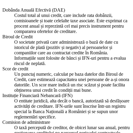
Dobânda Anuală Efectivă (DAE)
Costul total al unui credit, care include rata dobânzii,
comisioanele și toate celelalte taxe asociate. Este exprimat ca
procent anual și reprezintă cel mai precis instrument pentru
compararea ofertelor de creditare.
Biroul de Credit
O societate privată care administrează o bază de date cu
istoricul de plată (pozitiv și negativ) al persoanelor și
companiilor care au contractat credite în România.
Informațiile sunt folosite de bănci și IFN-uri pentru a evalua
riscul de neplată.
Scor de credit
Un punctaj numeric, calculat pe baza datelor din Biroul de
Credit, care estimează capacitatea unei persoane de a-și onora
datoriile. Un scor mare indică un risc scăzut și poate facilita
obținerea unui credit în condiții mai bune.
Instituție Financiară Nebancară (IFN)
O entitate juridică, alta decât o bancă, autorizată să desfășoare
activități de creditare. IFN-urile sunt înscrise într-un registru
special la Banca Națională a României și se supun unor
reglementări specifice.
Comision de administrare
O taxă percepută de creditor, de obicei lunar sau anual, pentru
gestionarea creditului pe parcursul perioadei contractuale.