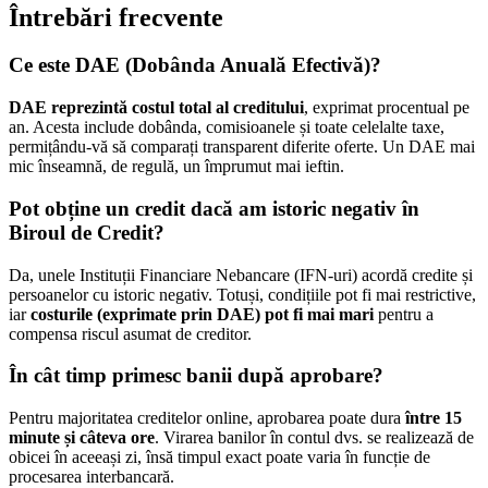
Întrebări frecvente
Ce este DAE (Dobânda Anuală Efectivă)?
DAE reprezintă costul total al creditului
, exprimat procentual pe
an. Acesta include dobânda, comisioanele și toate celelalte taxe,
permițându-vă să comparați transparent diferite oferte. Un DAE mai
mic înseamnă, de regulă, un împrumut mai ieftin.
Pot obține un credit dacă am istoric negativ în
Biroul de Credit?
Da, unele Instituții Financiare Nebancare (IFN-uri) acordă credite și
persoanelor cu istoric negativ. Totuși, condițiile pot fi mai restrictive,
iar
costurile (exprimate prin DAE) pot fi mai mari
pentru a
compensa riscul asumat de creditor.
În cât timp primesc banii după aprobare?
Pentru majoritatea creditelor online, aprobarea poate dura
între 15
minute și câteva ore
. Virarea banilor în contul dvs. se realizează de
obicei în aceeași zi, însă timpul exact poate varia în funcție de
procesarea interbancară.