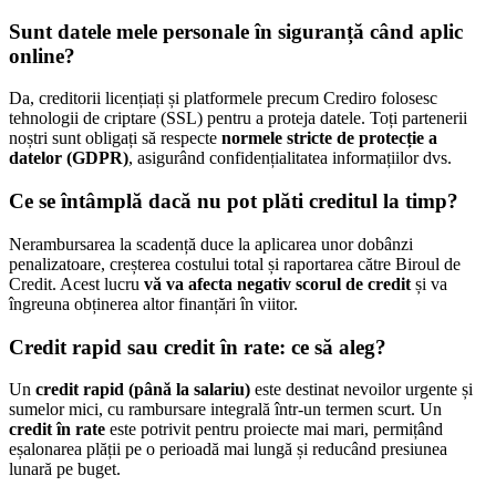
Sunt datele mele personale în siguranță când aplic
online?
Da, creditorii licențiați și platformele precum Crediro folosesc
tehnologii de criptare (SSL) pentru a proteja datele. Toți partenerii
noștri sunt obligați să respecte
normele stricte de protecție a
datelor (GDPR)
, asigurând confidențialitatea informațiilor dvs.
Ce se întâmplă dacă nu pot plăti creditul la timp?
Nerambursarea la scadență duce la aplicarea unor dobânzi
penalizatoare, creșterea costului total și raportarea către Biroul de
Credit. Acest lucru
vă va afecta negativ scorul de credit
și va
îngreuna obținerea altor finanțări în viitor.
Credit rapid sau credit în rate: ce să aleg?
Un
credit rapid (până la salariu)
este destinat nevoilor urgente și
sumelor mici, cu rambursare integrală într-un termen scurt. Un
credit în rate
este potrivit pentru proiecte mai mari, permițând
eșalonarea plății pe o perioadă mai lungă și reducând presiunea
lunară pe buget.