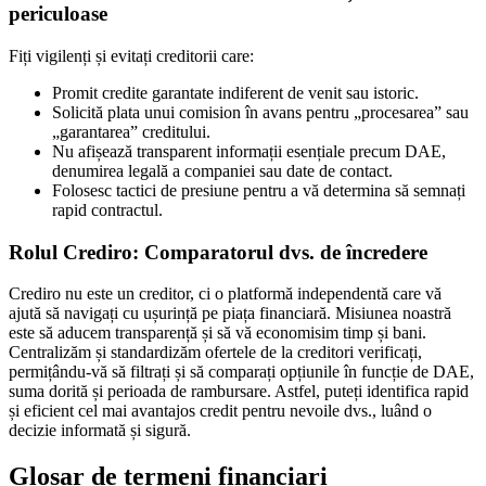
periculoase
Fiți vigilenți și evitați creditorii care:
Promit credite garantate indiferent de venit sau istoric.
Solicită plata unui comision în avans pentru „procesarea” sau
„garantarea” creditului.
Nu afișează transparent informații esențiale precum DAE,
denumirea legală a companiei sau date de contact.
Folosesc tactici de presiune pentru a vă determina să semnați
rapid contractul.
Rolul Crediro: Comparatorul dvs. de încredere
Crediro nu este un creditor, ci o platformă independentă care vă
ajută să navigați cu ușurință pe piața financiară. Misiunea noastră
este să aducem transparență și să vă economisim timp și bani.
Centralizăm și standardizăm ofertele de la creditori verificați,
permițându-vă să filtrați și să comparați opțiunile în funcție de DAE,
suma dorită și perioada de rambursare. Astfel, puteți identifica rapid
și eficient cel mai avantajos credit pentru nevoile dvs., luând o
decizie informată și sigură.
Glosar de termeni financiari