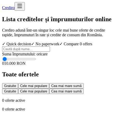
Cred
iro
Lista creditelor și împrumuturilor online
Crediro adună într-un singur loc cele mai bune oferte de credite
rapide, împrumuturi în rate și credite de consum din România.
✓ Quick decision
✓ No paperwork
✓ Compare
0
offers
Suma împrumutului
:
oricare
0
10.000 RON
Toate ofertele
Gratuite
Cele mai populare
Cea mai mare sumă
Gratuite
Cele mai populare
Cea mai mare sumă
0
oferte active
0
oferte active