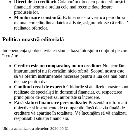
Direct de la creditori:
Colaborăm direct cu partenerii noștri
financiari pentru a prelua cele mai recente date despre
produsele lor.
Monitorizare constantă:
Echipa noastră verifică periodic și
manual corectitudinea datelor afișate, asigurându-se că reflectă
realitatea ofertelor.
Politica noastră editorială
Independența și obiectivitatea stau la baza întregului conținut pe care
îl creăm:
Crediro este un comparator, nu un creditor:
Nu acordăm
împrumuturi și nu favorizăm nicio ofertă. Scopul nostru este
să vă oferim instrumentele necesare pentru a lua cea mai bună
decizie pentru dvs.
Conținut creat de experți:
Ghidurile și analizele noastre sunt
realizate de specialiști în domeniul financiar, cu respectarea
principiilor de expertiză, autoritate și încredere.
Fără sfaturi financiare personalizate:
Prezentăm informații
obiective și instrumente de comparație, însă decizia finală de
creditare vă aparține în totalitate. Vă încurajăm să vă analizați
responsabil situația financiară.
Ultima actualizare a ofertelor: 2026-05-31