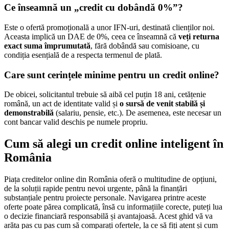
Ce înseamnă un „credit cu dobândă 0%”?
Este o ofertă promoțională a unor IFN-uri, destinată clienților noi.
Aceasta implică un DAE de 0%, ceea ce înseamnă că
veți returna
exact suma împrumutată
, fără dobândă sau comisioane, cu
condiția esențială de a respecta termenul de plată.
Care sunt cerințele minime pentru un credit online?
De obicei, solicitantul trebuie să aibă cel puțin 18 ani, cetățenie
română, un act de identitate valid și
o sursă de venit stabilă și
demonstrabilă
(salariu, pensie, etc.). De asemenea, este necesar un
cont bancar valid deschis pe numele propriu.
Cum să alegi un credit online inteligent în
România
Piața creditelor online din România oferă o multitudine de opțiuni,
de la soluții rapide pentru nevoi urgente, până la finanțări
substanțiale pentru proiecte personale. Navigarea printre aceste
oferte poate părea complicată, însă cu informațiile corecte, puteți lua
o decizie financiară responsabilă și avantajoasă. Acest ghid vă va
arăta pas cu pas cum să comparați ofertele, la ce să fiți atent și cum