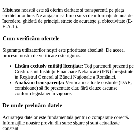
Misiunea noastră este să oferim claritate și transparență pe piața
creditelor online. Ne angajăm să fim o sursă de informații demnă de
încredere, ghidată de principii stricte de acuratețe și obiectivitate (E-
E-A-T).
Cum verificăm ofertele
Siguranța utilizatorilor noștri este prioritatea absolută. De aceea,
procesul nostru de verificare este riguros:
Listăm exclusiv entități licențiate:
Toți partenerii prezenți pe
Crediro sunt Instituții Financiare Nebancare (IFN) înregistrate
în Registrul General al Băncii Naționale a României.
Analizăm transparența:
Verificăm ca toate costurile (DAE,
comisioane) să fie prezentate clar, fără clauze ascunse,
conform legislației în vigoare.
De unde preluăm datele
Acuratețea datelor este fundamentală pentru o comparație corectă.
Informațiile noastre provin din surse sigure și sunt actualizate
constant: