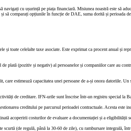
să navigați cu ușurință pe piața financiară. Misiunea noastră este să ad
ți și să comparați opțiunile în funcție de DAE, suma dorită și perioada de 
ele și toate celelalte taxe asociate. Este exprimat ca procent anual și r
 de plată (pozitiv și negativ) al persoanelor și companiilor care au contr
, care estimează capacitatea unei persoane de a-și onora datoriile. Un sc
activități de creditare. IFN-urile sunt înscrise într-un registru special 
gestionarea creditului pe parcursul perioadei contractuale. Acesta este i
ată acoperirii costurilor de evaluare a documentației și a eligibilității so
scurtă (de regulă, până la 30-60 de zile), cu rambursare integrală, într-