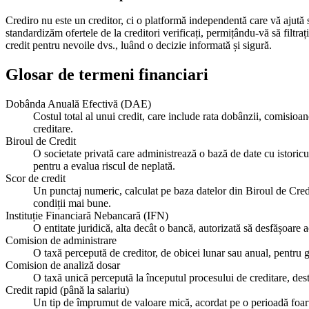
Crediro nu este un creditor, ci o platformă independentă care vă ajută 
standardizăm ofertele de la creditori verificați, permițându-vă să filtra
credit pentru nevoile dvs., luând o decizie informată și sigură.
Glosar de termeni financiari
Dobânda Anuală Efectivă (DAE)
Costul total al unui credit, care include rata dobânzii, comisioan
creditare.
Biroul de Credit
O societate privată care administrează o bază de date cu istoricul
pentru a evalua riscul de neplată.
Scor de credit
Un punctaj numeric, calculat pe baza datelor din Biroul de Credit
condiții mai bune.
Instituție Financiară Nebancară (IFN)
O entitate juridică, alta decât o bancă, autorizată să desfășoare 
Comision de administrare
O taxă percepută de creditor, de obicei lunar sau anual, pentru 
Comision de analiză dosar
O taxă unică percepută la începutul procesului de creditare, destin
Credit rapid (până la salariu)
Un tip de împrumut de valoare mică, acordat pe o perioadă foarte 