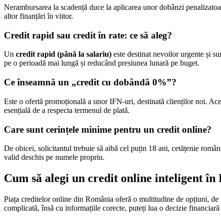
Nerambursarea la scadență duce la aplicarea unor dobânzi penalizatoare,
altor finanțări în viitor.
Credit rapid sau credit în rate: ce să aleg?
Un
credit rapid (până la salariu)
este destinat nevoilor urgente și s
pe o perioadă mai lungă și reducând presiunea lunară pe buget.
Ce înseamnă un „credit cu dobândă 0%”?
Este o ofertă promoțională a unor IFN-uri, destinată clienților noi.
esențială de a respecta termenul de plată.
Care sunt cerințele minime pentru un credit online?
De obicei, solicitantul trebuie să aibă cel puțin 18 ani, cetățenie român
valid deschis pe numele propriu.
Cum să alegi un credit online inteligent î
Piața creditelor online din România oferă o multitudine de opțiuni, de l
complicată, însă cu informațiile corecte, puteți lua o decizie financiară