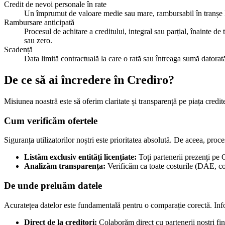
Credit de nevoi personale în rate
Un împrumut de valoare medie sau mare, rambursabil în tranșe lun
Rambursare anticipată
Procesul de achitare a creditului, integral sau parțial, înainte d
sau zero.
Scadență
Data limită contractuală la care o rată sau întreaga sumă datorat
De ce să ai încredere în Crediro?
Misiunea noastră este să oferim claritate și transparență pe piața credi
Cum verificăm ofertele
Siguranța utilizatorilor noștri este prioritatea absolută. De aceea, proce
Listăm exclusiv entități licențiate:
Toți partenerii prezenți pe 
Analizăm transparența:
Verificăm ca toate costurile (DAE, com
De unde preluăm datele
Acuratețea datelor este fundamentală pentru o comparație corectă. Infor
Direct de la creditori:
Colaborăm direct cu partenerii noștri fin