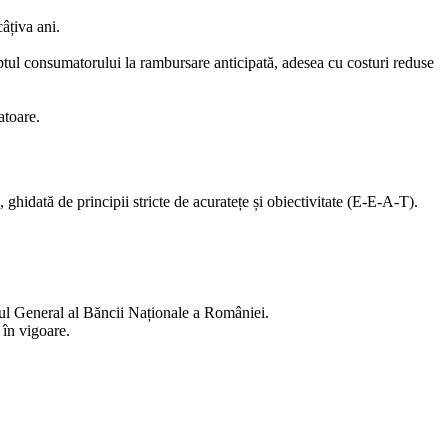
âțiva ani.
reptul consumatorului la rambursare anticipată, adesea cu costuri reduse
atoare.
ghidată de principii stricte de acuratețe și obiectivitate (E-E-A-T).
trul General al Băncii Naționale a României.
 în vigoare.