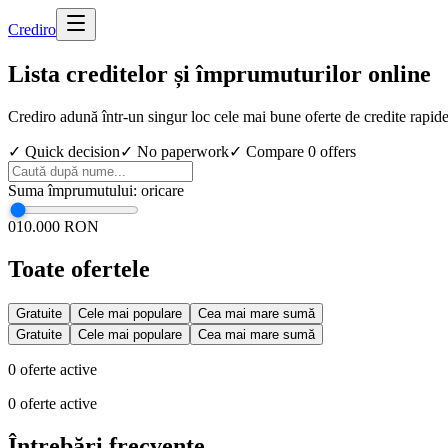
Cred
iro
Lista creditelor și împrumuturilor online
Crediro adună într-un singur loc cele mai bune oferte de credite rapid
✓ Quick decision
✓ No paperwork
✓ Compare
0
offers
Suma împrumutului
:
oricare
0
10.000 RON
Toate ofertele
Gratuite
Cele mai populare
Cea mai mare sumă
Gratuite
Cele mai populare
Cea mai mare sumă
0
oferte active
0
oferte active
Întrebări frecvente