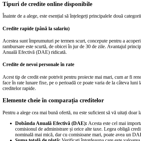
Tipuri de credite online disponibile
Înainte de a alege, este esențial să înțelegeți principalele două categor
Credite rapide (până la salariu)
Acestea sunt împrumuturi pe termen scurt, concepute pentru a acoperi ch
rambursare este scurtă, de obicei în jur de 30 de zile. Avantajul princi
Anuală Efectivă (DAE) ridicată.
Credite de nevoi personale în rate
Acest tip de credit este potrivit pentru proiecte mai mari, cum ar fi re
face în rate lunare fixe, pe o perioadă ce poate varia de la câteva lun
creditelor rapide.
Elemente cheie în comparația creditelor
Pentru a alege cea mai bună ofertă, nu este suficient să vă uitați doar 
Dobânda Anuală Efectivă (DAE):
Acesta este cel mai import
comisionul de administrare și orice alte taxe. Legea obligă cred
nominală mai mică, dar cu comisioane mari, poate avea un DAE 
Suma totală de plată:
Verificați întotdeauna care este valoarea 