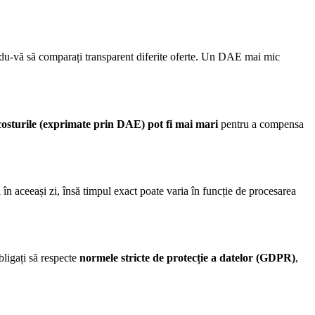
ându-vă să comparați transparent diferite oferte. Un DAE mai mic
costurile (exprimate prin DAE) pot fi mai mari
pentru a compensa
i în aceeași zi, însă timpul exact poate varia în funcție de procesarea
bligați să respecte
normele stricte de protecție a datelor (GDPR)
,