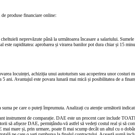
ii de produse financiare online:
eltuieli neprevăzute până la următoarea încasare a salariului. Sumele ac
pal este rapiditatea: aprobarea și virarea banilor pot dura chiar și 15 m
novarea locuinței, achiziția unui autoturism sau acoperirea unor costuri 
i la 5 ani. Avantajul este povara lunară mai mică și posibilitatea de a fi
la suma pe care o puteți împrumuta. Analizați cu atenție următorii indicat
ant instrument de comparație. DAE este un procent care include TOATE c
itorii să afișeze DAE, permițându-vă astfel să vedeți costul real și să 
mai mare și, prin urmare, poate fi mai scump decât un altul cu o dobâ
totală pe care o veți rambursa la finalul contractului. Această sumă includ