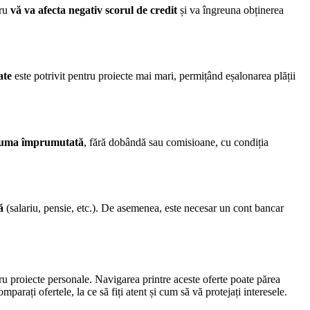
cru
vă va afecta negativ scorul de credit
și va îngreuna obținerea
ate
este potrivit pentru proiecte mai mari, permițând eșalonarea plății
 suma împrumutată
, fără dobândă sau comisioane, cu condiția
ă
(salariu, pensie, etc.). De asemenea, este necesar un cont bancar
tru proiecte personale. Navigarea printre aceste oferte poate părea
arați ofertele, la ce să fiți atent și cum să vă protejați interesele.