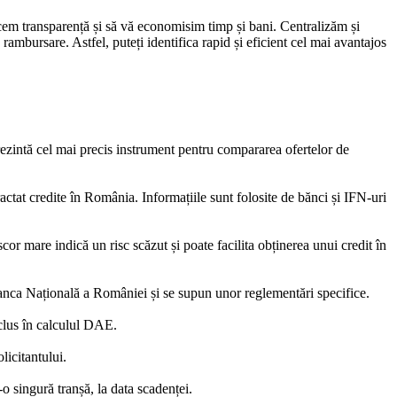
ucem transparență și să vă economisim timp și bani. Centralizăm și
rambursare. Astfel, puteți identifica rapid și eficient cel mai avantajos
eprezintă cel mai precis instrument pentru compararea ofertelor de
actat credite în România. Informațiile sunt folosite de bănci și IFN-uri
or mare indică un risc scăzut și poate facilita obținerea unui credit în
la Banca Națională a României și se supun unor reglementări specifice.
nclus în calculul DAE.
licitantului.
o singură tranșă, la data scadenței.