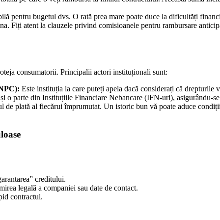
ilă pentru bugetul dvs. O rată prea mare poate duce la dificultăți financi
mna. Fiți atent la clauzele privind comisioanele pentru rambursare anticipa
teja consumatorii. Principalii actori instituționali sunt:
ANPC):
Este instituția la care puteți apela dacă considerați că drepturile v
 o parte din Instituțiile Financiare Nebancare (IFN-uri), asigurându-se 
l de plată al fiecărui împrumutat. Un istoric bun vă poate aduce condiții 
uloase
arantarea” creditului.
irea legală a companiei sau date de contact.
pid contractul.