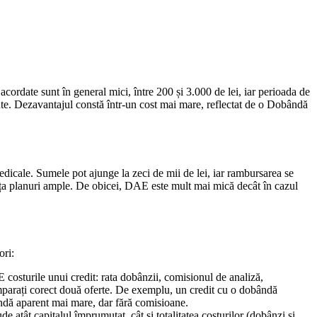
ordate sunt în general mici, între 200 și 3.000 de lei, iar perioada de
inute. Dezavantajul constă într-un cost mai mare, reflectat de o Dobândă
medicale. Sumele pot ajunge la zeci de mii de lei, iar rambursarea se
nanța planuri ample. De obicei, DAE este mult mai mică decât în cazul
ori:
osturile unui credit: rata dobânzii, comisionul de analiză,
comparați corect două oferte. De exemplu, un credit cu o dobândă
ndă aparent mai mare, dar fără comisioane.
e atât capitalul împrumutat, cât și totalitatea costurilor (dobânzi și