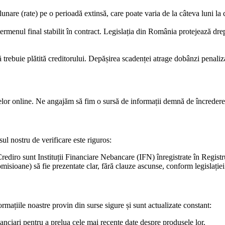
are (rate) pe o perioadă extinsă, care poate varia de la câteva luni la c
e termenul final stabilit în contract. Legislația din România protejează d
ă trebuie plătită creditorului. Depășirea scadenței atrage dobânzi penaliz
telor online. Ne angajăm să fim o sursă de informații demnă de încredere, 
sul nostru de verificare este riguros:
Crediro sunt Instituții Financiare Nebancare (IFN) înregistrate în Regis
isioane) să fie prezentate clar, fără clauze ascunse, conform legislației
mațiile noastre provin din surse sigure și sunt actualizate constant:
anciari pentru a prelua cele mai recente date despre produsele lor.