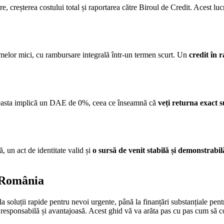
 creșterea costului total și raportarea către Biroul de Credit. Acest lu
umelor mici, cu rambursare integrală într-un termen scurt. Un
credit în r
 Aceasta implică un DAE de 0%, ceea ce înseamnă că
veți returna exact
ă, un act de identitate valid și
o sursă de venit stabilă și demonstrabil
n România
a soluții rapide pentru nevoi urgente, până la finanțări substanțiale pen
 responsabilă și avantajoasă. Acest ghid vă va arăta pas cu pas cum să comp