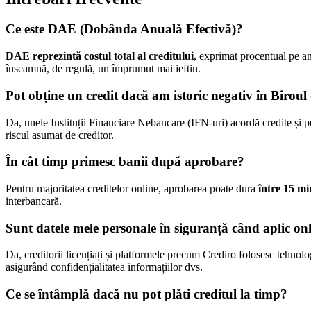
Ce este DAE (Dobânda Anuală Efectivă)?
DAE reprezintă costul total al creditului
, exprimat procentual pe a
înseamnă, de regulă, un împrumut mai ieftin.
Pot obține un credit dacă am istoric negativ în Biroul
Da, unele Instituții Financiare Nebancare (IFN-uri) acordă credite și per
riscul asumat de creditor.
În cât timp primesc banii după aprobare?
Pentru majoritatea creditelor online, aprobarea poate dura
între 15 mi
interbancară.
Sunt datele mele personale în siguranță când aplic on
Da, creditorii licențiați și platformele precum Crediro folosesc tehnolog
asigurând confidențialitatea informațiilor dvs.
Ce se întâmplă dacă nu pot plăti creditul la timp?