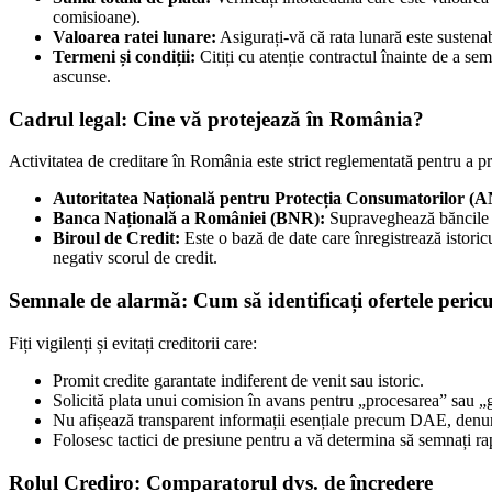
comisioane).
Valoarea ratei lunare:
Asigurați-vă că rata lunară este sustenab
Termeni și condiții:
Citiți cu atenție contractul înainte de a se
ascunse.
Cadrul legal: Cine vă protejează în România?
Activitatea de creditare în România este strict reglementată pentru a pro
Autoritatea Națională pentru Protecția Consumatorilor (
Banca Națională a României (BNR):
Supraveghează băncile și
Biroul de Credit:
Este o bază de date care înregistrează istoricu
negativ scorul de credit.
Semnale de alarmă: Cum să identificați ofertele peric
Fiți vigilenți și evitați creditorii care:
Promit credite garantate indiferent de venit sau istoric.
Solicită plata unui comision în avans pentru „procesarea” sau „g
Nu afișează transparent informații esențiale precum DAE, denum
Folosesc tactici de presiune pentru a vă determina să semnați ra
Rolul Crediro: Comparatorul dvs. de încredere