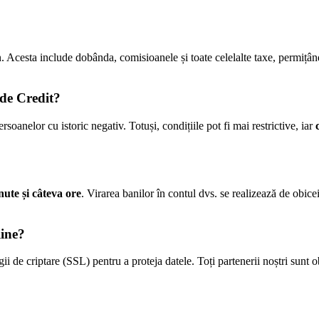
n. Acesta include dobânda, comisioanele și toate celelalte taxe, permiț
 de Credit?
soanelor cu istoric negativ. Totuși, condițiile pot fi mai restrictive, iar
nute și câteva ore
. Virarea banilor în contul dvs. se realizează de obice
line?
ii de criptare (SSL) pentru a proteja datele. Toți partenerii noștri sunt o