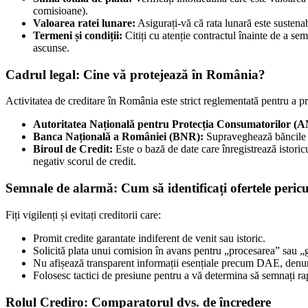
comisioane).
Valoarea ratei lunare:
Asigurați-vă că rata lunară este sustenab
Termeni și condiții:
Citiți cu atenție contractul înainte de a se
ascunse.
Cadrul legal: Cine vă protejează în România?
Activitatea de creditare în România este strict reglementată pentru a pro
Autoritatea Națională pentru Protecția Consumatorilor (
Banca Națională a României (BNR):
Supraveghează băncile și
Biroul de Credit:
Este o bază de date care înregistrează istoricu
negativ scorul de credit.
Semnale de alarmă: Cum să identificați ofertele peric
Fiți vigilenți și evitați creditorii care:
Promit credite garantate indiferent de venit sau istoric.
Solicită plata unui comision în avans pentru „procesarea” sau „g
Nu afișează transparent informații esențiale precum DAE, denum
Folosesc tactici de presiune pentru a vă determina să semnați ra
Rolul Crediro: Comparatorul dvs. de încredere