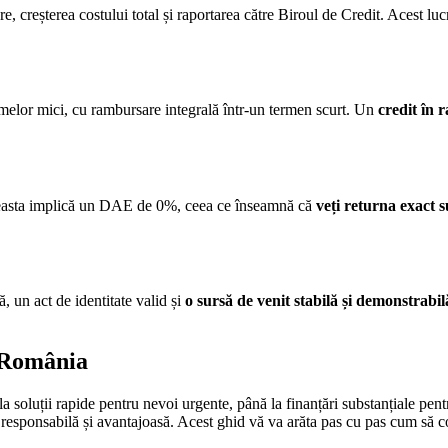
 creșterea costului total și raportarea către Biroul de Credit. Acest lu
umelor mici, cu rambursare integrală într-un termen scurt. Un
credit în r
 Aceasta implică un DAE de 0%, ceea ce înseamnă că
veți returna exact
ă, un act de identitate valid și
o sursă de venit stabilă și demonstrabil
n România
a soluții rapide pentru nevoi urgente, până la finanțări substanțiale pen
 responsabilă și avantajoasă. Acest ghid vă va arăta pas cu pas cum să comp