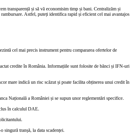
ucem transparență și să vă economisim timp și bani. Centralizăm și
rambursare. Astfel, puteți identifica rapid și eficient cel mai avantajos
eprezintă cel mai precis instrument pentru compararea ofertelor de
actat credite în România. Informațiile sunt folosite de bănci și IFN-uri
or mare indică un risc scăzut și poate facilita obținerea unui credit în
la Banca Națională a României și se supun unor reglementări specifice.
nclus în calculul DAE.
licitantului.
o singură tranșă, la data scadenței.