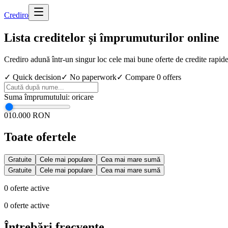
Cred
iro
Lista creditelor și împrumuturilor online
Crediro adună într-un singur loc cele mai bune oferte de credite rapid
✓ Quick decision
✓ No paperwork
✓ Compare
0
offers
Suma împrumutului
:
oricare
0
10.000 RON
Toate ofertele
Gratuite
Cele mai populare
Cea mai mare sumă
Gratuite
Cele mai populare
Cea mai mare sumă
0
oferte active
0
oferte active
Întrebări frecvente