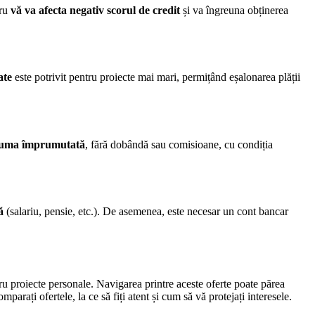
cru
vă va afecta negativ scorul de credit
și va îngreuna obținerea
ate
este potrivit pentru proiecte mai mari, permițând eșalonarea plății
 suma împrumutată
, fără dobândă sau comisioane, cu condiția
ă
(salariu, pensie, etc.). De asemenea, este necesar un cont bancar
tru proiecte personale. Navigarea printre aceste oferte poate părea
arați ofertele, la ce să fiți atent și cum să vă protejați interesele.