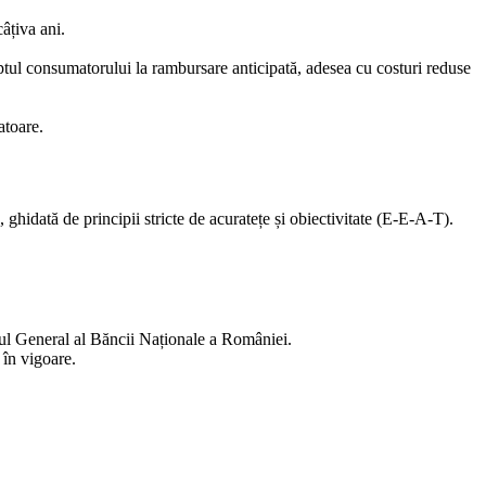
âțiva ani.
reptul consumatorului la rambursare anticipată, adesea cu costuri reduse
atoare.
ghidată de principii stricte de acuratețe și obiectivitate (E-E-A-T).
trul General al Băncii Naționale a României.
 în vigoare.