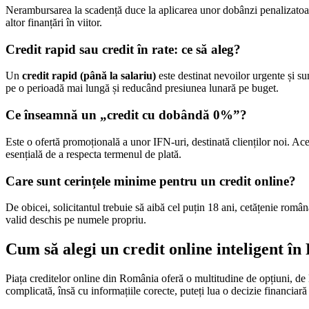
Nerambursarea la scadență duce la aplicarea unor dobânzi penalizatoare,
altor finanțări în viitor.
Credit rapid sau credit în rate: ce să aleg?
Un
credit rapid (până la salariu)
este destinat nevoilor urgente și s
pe o perioadă mai lungă și reducând presiunea lunară pe buget.
Ce înseamnă un „credit cu dobândă 0%”?
Este o ofertă promoțională a unor IFN-uri, destinată clienților noi.
esențială de a respecta termenul de plată.
Care sunt cerințele minime pentru un credit online?
De obicei, solicitantul trebuie să aibă cel puțin 18 ani, cetățenie român
valid deschis pe numele propriu.
Cum să alegi un credit online inteligent î
Piața creditelor online din România oferă o multitudine de opțiuni, de l
complicată, însă cu informațiile corecte, puteți lua o decizie financiară