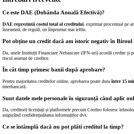
Ce este DAE (Dobânda Anuală Efectivă)?
DAE reprezintă costul total al creditului
, exprimat procentual pe a
înseamnă, de regulă, un împrumut mai ieftin.
Pot obține un credit dacă am istoric negativ în Biroul
Da, unele Instituții Financiare Nebancare (IFN-uri) acordă credite și per
riscul asumat de creditor.
În cât timp primesc banii după aprobare?
Pentru majoritatea creditelor online, aprobarea poate dura
între 15 mi
interbancară.
Sunt datele mele personale în siguranță când aplic on
Da, creditorii licențiați și platformele precum Crediro folosesc tehnolog
asigurând confidențialitatea informațiilor dvs.
Ce se întâmplă dacă nu pot plăti creditul la timp?