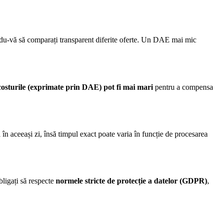
ându-vă să comparați transparent diferite oferte. Un DAE mai mic
costurile (exprimate prin DAE) pot fi mai mari
pentru a compensa
i în aceeași zi, însă timpul exact poate varia în funcție de procesarea
bligați să respecte
normele stricte de protecție a datelor (GDPR)
,