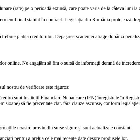
are (rate) pe o perioadă extinsă, care poate varia de la câteva luni la c
e termenul final stabilit în contract. Legislația din România protejează d
ă trebuie plătită creditorului. Depășirea scadenței atrage dobânzi penaliz
telor online. Ne angajăm să fim o sursă de informații demnă de încredere, 
sul nostru de verificare este riguros:
Crediro sunt Instituții Financiare Nebancare (IFN) înregistrate în Regis
isioane) să fie prezentate clar, fără clauze ascunse, conform legislației
mațiile noastre provin din surse sigure și sunt actualizate constant:
anciari pentru a prelua cele mai recente date despre produsele lor.