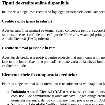
Tipuri de credite online disponibile
Înainte de a alege, este esențial să înțelegeți principalele două categor
Credite rapide (până la salariu)
Acestea sunt împrumuturi pe termen scurt, concepute pentru a acoperi ch
rambursare este scurtă, de obicei în jur de 30 de zile. Avantajul princi
Anuală Efectivă (DAE) ridicată.
Credite de nevoi personale în rate
Acest tip de credit este potrivit pentru proiecte mai mari, cum ar fi re
face în rate lunare fixe, pe o perioadă ce poate varia de la câteva lun
creditelor rapide.
Elemente cheie în comparația creditelor
Pentru a alege cea mai bună ofertă, nu este suficient să vă uitați doar 
Dobânda Anuală Efectivă (DAE):
Acesta este cel mai import
comisionul de administrare și orice alte taxe. Legea obligă cred
nominală mai mică, dar cu comisioane mari, poate avea un DAE 
Suma totală de plată:
Verificați întotdeauna care este valoarea 