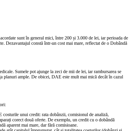
ordate sunt în general mici, între 200 și 3.000 de lei, iar perioada de
inute. Dezavantajul constă într-un cost mai mare, reflectat de o Dobândă
medicale. Sumele pot ajunge la zeci de mii de lei, iar rambursarea se
nanța planuri ample. De obicei, DAE este mult mai mică decât în cazul
ori:
osturile unui credit: rata dobânzii, comisionul de analiză,
comparați corect două oferte. De exemplu, un credit cu o dobândă
ndă aparent mai mare, dar fără comisioane.
e atât capitalul împrumutat, cât și totalitatea costurilor (dobânzi și