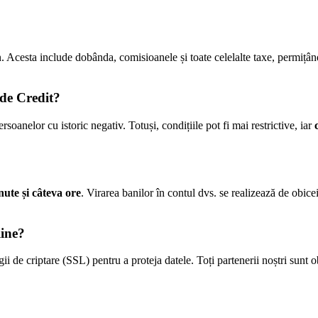
n. Acesta include dobânda, comisioanele și toate celelalte taxe, permiț
 de Credit?
soanelor cu istoric negativ. Totuși, condițiile pot fi mai restrictive, iar
nute și câteva ore
. Virarea banilor în contul dvs. se realizează de obice
line?
ii de criptare (SSL) pentru a proteja datele. Toți partenerii noștri sunt o