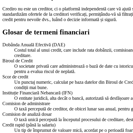
Crediro nu este un creditor, ci o platformă independentă care vă ajută 
standardizăm ofertele de la creditori verificați, permițându-vă să filtra
credit pentru nevoile dvs., luând o decizie informată și sigură.
Glosar de termeni financiari
Dobânda Anuală Efectivă (DAE)
Costul total al unui credit, care include rata dobânzii, comisioan
creditare.
Biroul de Credit
O societate privată care administrează o bază de date cu istoricul
pentru a evalua riscul de neplată.
Scor de credit
Un punctaj numeric, calculat pe baza datelor din Biroul de Credit
condiții mai bune.
Instituție Financiară Nebancară (IFN)
O entitate juridică, alta decât o bancă, autorizată să desfășoare 
Comision de administrare
O taxă percepută de creditor, de obicei lunar sau anual, pentru 
Comision de analiză dosar
O taxă unică percepută la începutul procesului de creditare, destin
Credit rapid (până la salariu)
Un tip de împrumut de valoare mică, acordat pe o perioadă foarte 