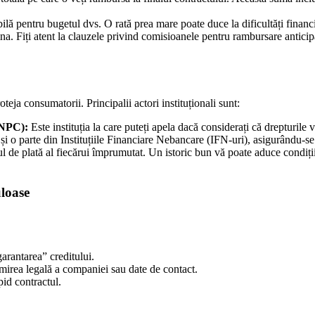
ilă pentru bugetul dvs. O rată prea mare poate duce la dificultăți financi
mna. Fiți atent la clauzele privind comisioanele pentru rambursare anticipa
teja consumatorii. Principalii actori instituționali sunt:
ANPC):
Este instituția la care puteți apela dacă considerați că drepturile v
 o parte din Instituțiile Financiare Nebancare (IFN-uri), asigurându-se 
l de plată al fiecărui împrumutat. Un istoric bun vă poate aduce condiții 
uloase
arantarea” creditului.
irea legală a companiei sau date de contact.
pid contractul.