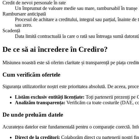
Credit de nevoi personale în rate
Un împrumut de valoare medie sau mare, rambursabil în tranșe lun
Rambursare anticipată
Procesul de achitare a creditului, integral sau parțial, înainte d
sau zero.
Scadență
Data limită contractuală la care o rată sau întreaga sumă datorat
De ce să ai încredere în Crediro?
Misiunea noastră este să oferim claritate și transparență pe piața credi
Cum verificăm ofertele
Siguranța utilizatorilor noștri este prioritatea absolută. De aceea, proce
Listăm exclusiv entități licențiate:
Toți partenerii prezenți pe 
Analizăm transparența:
Verificăm ca toate costurile (DAE, com
De unde preluăm datele
Acuratețea datelor este fundamentală pentru o comparație corectă. Infor
Direct de la creditori:
Colaborăm direct cu partenerii noștri fin