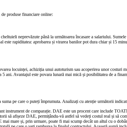
ii de produse financiare online:
eltuieli neprevăzute până la următoarea încasare a salariului. Sumele ac
pal este rapiditatea: aprobarea și virarea banilor pot dura chiar și 15 m
novarea locuinței, achiziția unui autoturism sau acoperirea unor costuri 
i la 5 ani. Avantajul este povara lunară mai mică și posibilitatea de a fi
la suma pe care o puteți împrumuta. Analizați cu atenție următorii indicat
ant instrument de comparație. DAE este un procent care include TOATE c
itorii să afișeze DAE, permițându-vă astfel să vedeți costul real și să 
mai mare și, prin urmare, poate fi mai scump decât un altul cu o dobâ
totală pe care o veți rambursa la finalul contractului. Această sumă includ