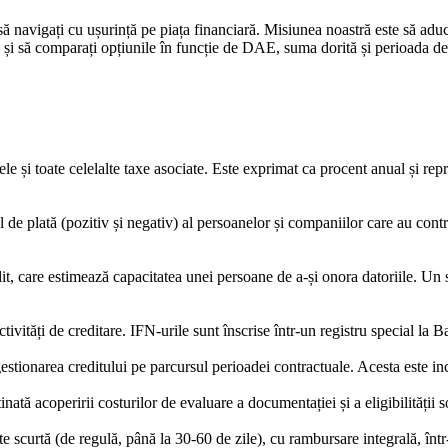
să navigați cu ușurință pe piața financiară. Misiunea noastră este să ad
ți și să comparați opțiunile în funcție de DAE, suma dorită și perioada de 
ele și toate celelalte taxe asociate. Este exprimat ca procent anual și r
 de plată (pozitiv și negativ) al persoanelor și companiilor care au contr
, care estimează capacitatea unei persoane de a-și onora datoriile. Un sc
activități de creditare. IFN-urile sunt înscrise într-un registru special 
gestionarea creditului pe parcursul perioadei contractuale. Acesta este i
ată acoperirii costurilor de evaluare a documentației și a eligibilității so
scurtă (de regulă, până la 30-60 de zile), cu rambursare integrală, într-