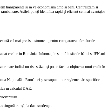
ucem transparență și să vă economisim timp și bani. Centralizăm și
rambursare. Astfel, puteți identifica rapid și eficient cel mai avantajos
eprezintă cel mai precis instrument pentru compararea ofertelor de
actat credite în România. Informațiile sunt folosite de bănci și IFN-uri
or mare indică un risc scăzut și poate facilita obținerea unui credit în
la Banca Națională a României și se supun unor reglementări specifice.
nclus în calculul DAE.
licitantului.
o singură tranșă, la data scadenței.