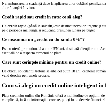
Nerambursarea la scadență duce la aplicarea unor dobânzi penalizatoare,
altor finanțări în viitor.
Credit rapid sau credit în rate: ce să aleg?
Un
credit rapid (până la salariu)
este destinat nevoilor urgente și s
pe o perioadă mai lungă și reducând presiunea lunară pe buget.
Ce înseamnă un „credit cu dobândă 0%”?
Este o ofertă promoțională a unor IFN-uri, destinată clienților noi.
esențială de a respecta termenul de plată.
Care sunt cerințele minime pentru un credit online?
De obicei, solicitantul trebuie să aibă cel puțin 18 ani, cetățenie român
valid deschis pe numele propriu.
Cum să alegi un credit online inteligent î
Piața creditelor online din România oferă o multitudine de opțiuni, de l
complicată, însă cu informațiile corecte, puteți lua o decizie financiară