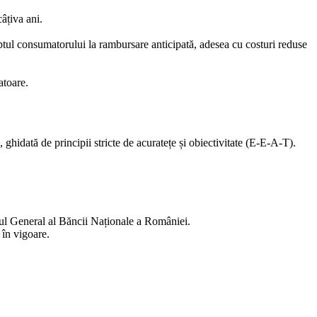
âțiva ani.
reptul consumatorului la rambursare anticipată, adesea cu costuri reduse
atoare.
ghidată de principii stricte de acuratețe și obiectivitate (E-E-A-T).
trul General al Băncii Naționale a României.
 în vigoare.