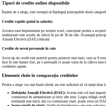
Tipuri de credite online disponibile
Înainte de a alege, este esențial să înțelegeți principalele două categor
Credite rapide (până la salariu)
Acestea sunt împrumuturi pe termen scurt, concepute pentru a acoperi ch
rambursare este scurtă, de obicei în jur de 30 de zile. Avantajul princi
Anuală Efectivă (DAE) ridicată.
Credite de nevoi personale în rate
Acest tip de credit este potrivit pentru proiecte mai mari, cum ar fi re
face în rate lunare fixe, pe o perioadă ce poate varia de la câteva lun
creditelor rapide.
Elemente cheie în comparația creditelor
Pentru a alege cea mai bună ofertă, nu este suficient să vă uitați doar 
Dobânda Anuală Efectivă (DAE):
Acesta este cel mai import
comisionul de administrare și orice alte taxe. Legea obligă cred
nominală mai mică, dar cu comisioane mari, poate avea un DAE 
Suma totală de plată:
Verificați întotdeauna care este valoarea 