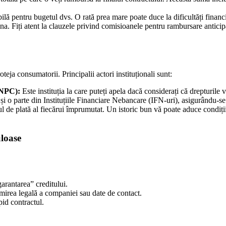
ilă pentru bugetul dvs. O rată prea mare poate duce la dificultăți financi
mna. Fiți atent la clauzele privind comisioanele pentru rambursare anticipa
teja consumatorii. Principalii actori instituționali sunt:
ANPC):
Este instituția la care puteți apela dacă considerați că drepturile v
 o parte din Instituțiile Financiare Nebancare (IFN-uri), asigurându-se 
l de plată al fiecărui împrumutat. Un istoric bun vă poate aduce condiții 
uloase
arantarea” creditului.
irea legală a companiei sau date de contact.
pid contractul.