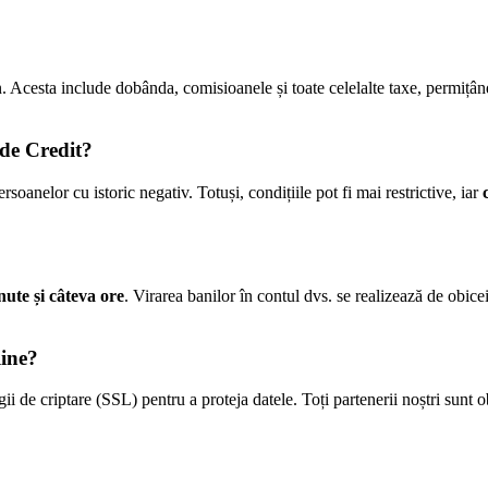
n. Acesta include dobânda, comisioanele și toate celelalte taxe, permiț
 de Credit?
soanelor cu istoric negativ. Totuși, condițiile pot fi mai restrictive, iar
nute și câteva ore
. Virarea banilor în contul dvs. se realizează de obice
line?
ii de criptare (SSL) pentru a proteja datele. Toți partenerii noștri sunt o