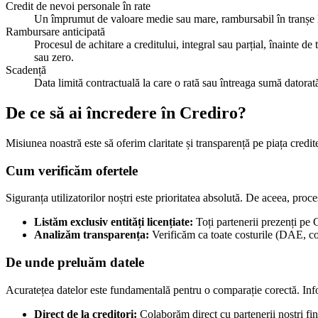
Credit de nevoi personale în rate
Un împrumut de valoare medie sau mare, rambursabil în tranșe lun
Rambursare anticipată
Procesul de achitare a creditului, integral sau parțial, înainte d
sau zero.
Scadență
Data limită contractuală la care o rată sau întreaga sumă datorat
De ce să ai încredere în Crediro?
Misiunea noastră este să oferim claritate și transparență pe piața credi
Cum verificăm ofertele
Siguranța utilizatorilor noștri este prioritatea absolută. De aceea, proce
Listăm exclusiv entități licențiate:
Toți partenerii prezenți pe 
Analizăm transparența:
Verificăm ca toate costurile (DAE, com
De unde preluăm datele
Acuratețea datelor este fundamentală pentru o comparație corectă. Infor
Direct de la creditori:
Colaborăm direct cu partenerii noștri fin