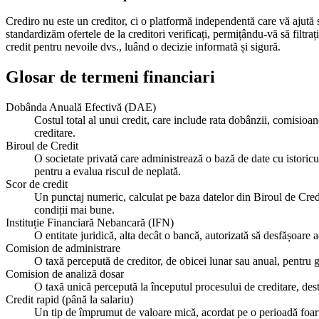
Crediro nu este un creditor, ci o platformă independentă care vă ajută 
standardizăm ofertele de la creditori verificați, permițându-vă să filtra
credit pentru nevoile dvs., luând o decizie informată și sigură.
Glosar de termeni financiari
Dobânda Anuală Efectivă (DAE)
Costul total al unui credit, care include rata dobânzii, comisioan
creditare.
Biroul de Credit
O societate privată care administrează o bază de date cu istoricul
pentru a evalua riscul de neplată.
Scor de credit
Un punctaj numeric, calculat pe baza datelor din Biroul de Credit
condiții mai bune.
Instituție Financiară Nebancară (IFN)
O entitate juridică, alta decât o bancă, autorizată să desfășoare 
Comision de administrare
O taxă percepută de creditor, de obicei lunar sau anual, pentru 
Comision de analiză dosar
O taxă unică percepută la începutul procesului de creditare, destin
Credit rapid (până la salariu)
Un tip de împrumut de valoare mică, acordat pe o perioadă foarte 