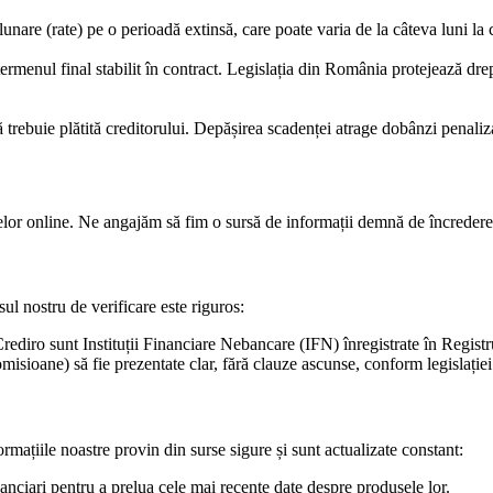
are (rate) pe o perioadă extinsă, care poate varia de la câteva luni la c
e termenul final stabilit în contract. Legislația din România protejează d
ă trebuie plătită creditorului. Depășirea scadenței atrage dobânzi penaliz
telor online. Ne angajăm să fim o sursă de informații demnă de încredere, 
sul nostru de verificare este riguros:
Crediro sunt Instituții Financiare Nebancare (IFN) înregistrate în Regis
isioane) să fie prezentate clar, fără clauze ascunse, conform legislației
mațiile noastre provin din surse sigure și sunt actualizate constant:
anciari pentru a prelua cele mai recente date despre produsele lor.