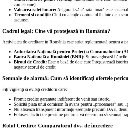
comisioane).
Valoarea ratei lunare:
Asigurați-vă că rata lunară este sustenab
Termeni și condiții:
Citiți cu atenție contractul înainte de a se
ascunse.
Cadrul legal: Cine vă protejează în România?
Activitatea de creditare în România este strict reglementată pentru a pro
Autoritatea Națională pentru Protecția Consumatorilor (
Banca Națională a României (BNR):
Supraveghează băncile și
Biroul de Credit:
Este o bază de date care înregistrează istoricu
negativ scorul de credit.
Semnale de alarmă: Cum să identificați ofertele peric
Fiți vigilenți și evitați creditorii care:
Promit credite garantate indiferent de venit sau istoric.
Solicită plata unui comision în avans pentru „procesarea” sau „g
Nu afișează transparent informații esențiale precum DAE, denum
Folosesc tactici de presiune pentru a vă determina să semnați ra
Rolul Crediro: Comparatorul dvs. de încredere