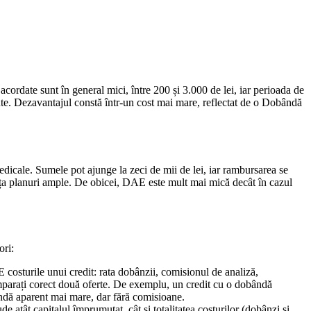
ordate sunt în general mici, între 200 și 3.000 de lei, iar perioada de
inute. Dezavantajul constă într-un cost mai mare, reflectat de o Dobândă
medicale. Sumele pot ajunge la zeci de mii de lei, iar rambursarea se
nanța planuri ample. De obicei, DAE este mult mai mică decât în cazul
ori:
osturile unui credit: rata dobânzii, comisionul de analiză,
comparați corect două oferte. De exemplu, un credit cu o dobândă
ndă aparent mai mare, dar fără comisioane.
e atât capitalul împrumutat, cât și totalitatea costurilor (dobânzi și