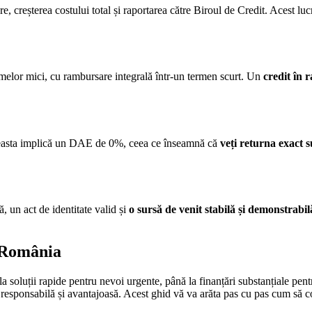
 creșterea costului total și raportarea către Biroul de Credit. Acest lu
umelor mici, cu rambursare integrală într-un termen scurt. Un
credit în r
 Aceasta implică un DAE de 0%, ceea ce înseamnă că
veți returna exact
ă, un act de identitate valid și
o sursă de venit stabilă și demonstrabil
n România
a soluții rapide pentru nevoi urgente, până la finanțări substanțiale pen
 responsabilă și avantajoasă. Acest ghid vă va arăta pas cu pas cum să comp