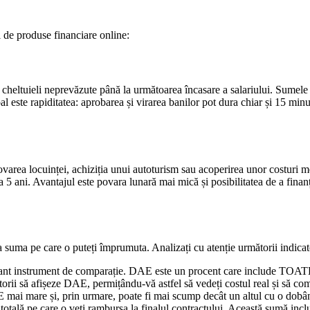
ii de produse financiare online:
eltuieli neprevăzute până la următoarea încasare a salariului. Sumele ac
pal este rapiditatea: aprobarea și virarea banilor pot dura chiar și 15 m
novarea locuinței, achiziția unui autoturism sau acoperirea unor costuri 
i la 5 ani. Avantajul este povara lunară mai mică și posibilitatea de a fi
la suma pe care o puteți împrumuta. Analizați cu atenție următorii indicat
ant instrument de comparație. DAE este un procent care include TOATE c
itorii să afișeze DAE, permițându-vă astfel să vedeți costul real și să 
mai mare și, prin urmare, poate fi mai scump decât un altul cu o dobâ
totală pe care o veți rambursa la finalul contractului. Această sumă includ