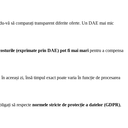
ându-vă să comparați transparent diferite oferte. Un DAE mai mic
costurile (exprimate prin DAE) pot fi mai mari
pentru a compensa
i în aceeași zi, însă timpul exact poate varia în funcție de procesarea
bligați să respecte
normele stricte de protecție a datelor (GDPR)
,