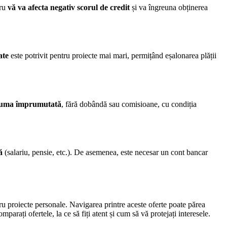
cru
vă va afecta negativ scorul de credit
și va îngreuna obținerea
ate
este potrivit pentru proiecte mai mari, permițând eșalonarea plății
 suma împrumutată
, fără dobândă sau comisioane, cu condiția
ă
(salariu, pensie, etc.). De asemenea, este necesar un cont bancar
tru proiecte personale. Navigarea printre aceste oferte poate părea
arați ofertele, la ce să fiți atent și cum să vă protejați interesele.