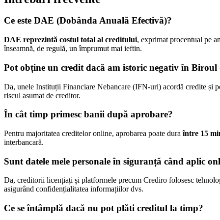
Ce este DAE (Dobânda Anuală Efectivă)?
DAE reprezintă costul total al creditului
, exprimat procentual pe a
înseamnă, de regulă, un împrumut mai ieftin.
Pot obține un credit dacă am istoric negativ în Biroul
Da, unele Instituții Financiare Nebancare (IFN-uri) acordă credite și per
riscul asumat de creditor.
În cât timp primesc banii după aprobare?
Pentru majoritatea creditelor online, aprobarea poate dura
între 15 mi
interbancară.
Sunt datele mele personale în siguranță când aplic on
Da, creditorii licențiați și platformele precum Crediro folosesc tehnolog
asigurând confidențialitatea informațiilor dvs.
Ce se întâmplă dacă nu pot plăti creditul la timp?