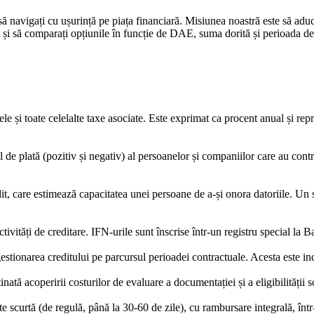
să navigați cu ușurință pe piața financiară. Misiunea noastră este să ad
ți și să comparați opțiunile în funcție de DAE, suma dorită și perioada de 
ele și toate celelalte taxe asociate. Este exprimat ca procent anual și r
 de plată (pozitiv și negativ) al persoanelor și companiilor care au contr
, care estimează capacitatea unei persoane de a-și onora datoriile. Un sc
activități de creditare. IFN-urile sunt înscrise într-un registru special 
gestionarea creditului pe parcursul perioadei contractuale. Acesta este i
ată acoperirii costurilor de evaluare a documentației și a eligibilității so
scurtă (de regulă, până la 30-60 de zile), cu rambursare integrală, într-