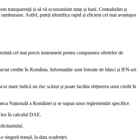
ucem transparență și să vă economisim timp și bani. Centralizăm și
rambursare. Astfel, puteți identifica rapid și eficient cel mai avantajos
eprezintă cel mai precis instrument pentru compararea ofertelor de
actat credite în România. Informațiile sunt folosite de bănci și IFN-uri
or mare indică un risc scăzut și poate facilita obținerea unui credit în
la Banca Națională a României și se supun unor reglementări specifice.
nclus în calculul DAE.
licitantului.
o singură tranșă, la data scadenței.