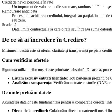
Credit de nevoi personale în rate
Un împrumut de valoare medie sau mare, rambursabil în tranșe lun
Rambursare anticipată
Procesul de achitare a creditului, integral sau parțial, înainte d
sau zero.
Scadență
Data limită contractuală la care o rată sau întreaga sumă datorat
De ce să ai încredere în Crediro?
Misiunea noastră este să oferim claritate și transparență pe piața credi
Cum verificăm ofertele
Siguranța utilizatorilor noștri este prioritatea absolută. De aceea, proce
Listăm exclusiv entități licențiate:
Toți partenerii prezenți pe 
Analizăm transparența:
Verificăm ca toate costurile (DAE, com
De unde preluăm datele
Acuratețea datelor este fundamentală pentru o comparație corectă. Infor
Direct de la creditori:
Colaborăm direct cu partenerii noștri fin