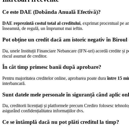
Ce este DAE (Dobânda Anuală Efectivă)?
DAE reprezintă costul total al creditului
, exprimat procentual pe a
înseamnă, de regulă, un împrumut mai ieftin.
Pot obține un credit dacă am istoric negativ în Biroul
Da, unele Instituții Financiare Nebancare (IFN-uri) acordă credite și per
riscul asumat de creditor.
În cât timp primesc banii după aprobare?
Pentru majoritatea creditelor online, aprobarea poate dura
între 15 mi
interbancară.
Sunt datele mele personale în siguranță când aplic on
Da, creditorii licențiați și platformele precum Crediro folosesc tehnolog
asigurând confidențialitatea informațiilor dvs.
Ce se întâmplă dacă nu pot plăti creditul la timp?