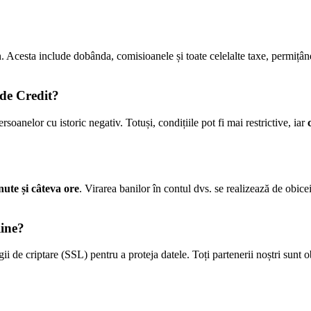
n. Acesta include dobânda, comisioanele și toate celelalte taxe, permiț
 de Credit?
soanelor cu istoric negativ. Totuși, condițiile pot fi mai restrictive, iar
nute și câteva ore
. Virarea banilor în contul dvs. se realizează de obice
line?
ii de criptare (SSL) pentru a proteja datele. Toți partenerii noștri sunt o