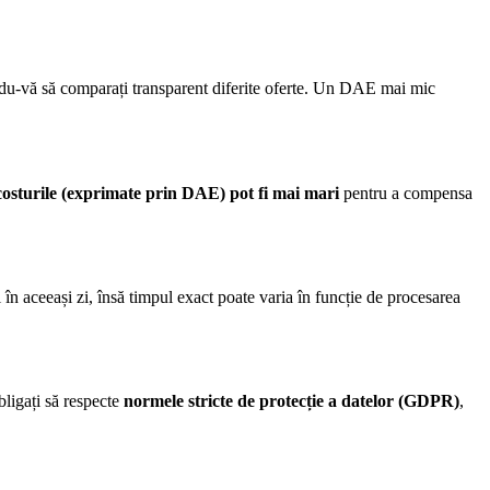
ându-vă să comparați transparent diferite oferte. Un DAE mai mic
costurile (exprimate prin DAE) pot fi mai mari
pentru a compensa
i în aceeași zi, însă timpul exact poate varia în funcție de procesarea
bligați să respecte
normele stricte de protecție a datelor (GDPR)
,