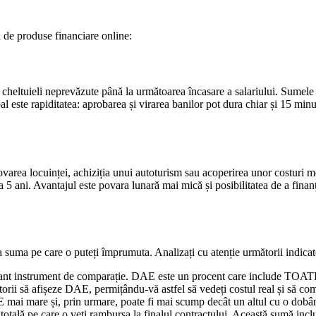
ii de produse financiare online:
eltuieli neprevăzute până la următoarea încasare a salariului. Sumele ac
pal este rapiditatea: aprobarea și virarea banilor pot dura chiar și 15 m
novarea locuinței, achiziția unui autoturism sau acoperirea unor costuri 
i la 5 ani. Avantajul este povara lunară mai mică și posibilitatea de a fi
la suma pe care o puteți împrumuta. Analizați cu atenție următorii indicat
ant instrument de comparație. DAE este un procent care include TOATE c
itorii să afișeze DAE, permițându-vă astfel să vedeți costul real și să 
mai mare și, prin urmare, poate fi mai scump decât un altul cu o dobâ
totală pe care o veți rambursa la finalul contractului. Această sumă includ