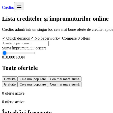
Cred
iro
Lista creditelor și împrumuturilor online
Crediro adună într-un singur loc cele mai bune oferte de credite rapid
✓ Quick decision
✓ No paperwork
✓ Compare
0
offers
Suma împrumutului
:
oricare
0
10.000 RON
Toate ofertele
Gratuite
Cele mai populare
Cea mai mare sumă
Gratuite
Cele mai populare
Cea mai mare sumă
0
oferte active
0
oferte active
Întrebări frecvente