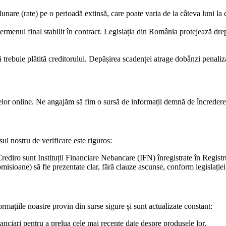
are (rate) pe o perioadă extinsă, care poate varia de la câteva luni la c
e termenul final stabilit în contract. Legislația din România protejează d
ă trebuie plătită creditorului. Depășirea scadenței atrage dobânzi penaliz
telor online. Ne angajăm să fim o sursă de informații demnă de încredere, 
sul nostru de verificare este riguros:
Crediro sunt Instituții Financiare Nebancare (IFN) înregistrate în Regis
isioane) să fie prezentate clar, fără clauze ascunse, conform legislației
mațiile noastre provin din surse sigure și sunt actualizate constant:
anciari pentru a prelua cele mai recente date despre produsele lor.