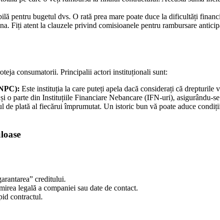
ilă pentru bugetul dvs. O rată prea mare poate duce la dificultăți financi
mna. Fiți atent la clauzele privind comisioanele pentru rambursare anticipa
teja consumatorii. Principalii actori instituționali sunt:
ANPC):
Este instituția la care puteți apela dacă considerați că drepturile v
 o parte din Instituțiile Financiare Nebancare (IFN-uri), asigurându-se 
l de plată al fiecărui împrumutat. Un istoric bun vă poate aduce condiții 
uloase
arantarea” creditului.
irea legală a companiei sau date de contact.
pid contractul.