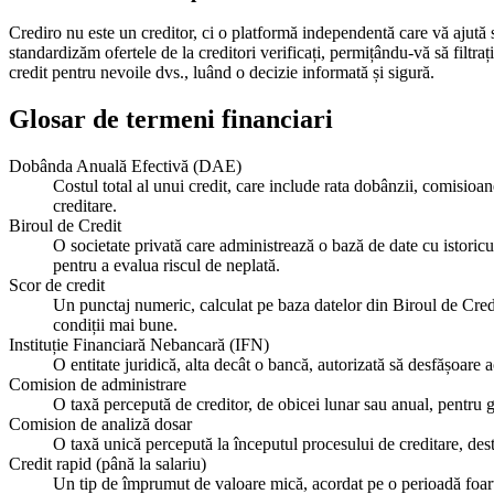
Crediro nu este un creditor, ci o platformă independentă care vă ajută 
standardizăm ofertele de la creditori verificați, permițându-vă să filtra
credit pentru nevoile dvs., luând o decizie informată și sigură.
Glosar de termeni financiari
Dobânda Anuală Efectivă (DAE)
Costul total al unui credit, care include rata dobânzii, comisioan
creditare.
Biroul de Credit
O societate privată care administrează o bază de date cu istoricul
pentru a evalua riscul de neplată.
Scor de credit
Un punctaj numeric, calculat pe baza datelor din Biroul de Credit
condiții mai bune.
Instituție Financiară Nebancară (IFN)
O entitate juridică, alta decât o bancă, autorizată să desfășoare 
Comision de administrare
O taxă percepută de creditor, de obicei lunar sau anual, pentru 
Comision de analiză dosar
O taxă unică percepută la începutul procesului de creditare, destin
Credit rapid (până la salariu)
Un tip de împrumut de valoare mică, acordat pe o perioadă foarte 