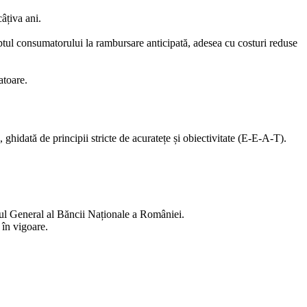
âțiva ani.
reptul consumatorului la rambursare anticipată, adesea cu costuri reduse
atoare.
ghidată de principii stricte de acuratețe și obiectivitate (E-E-A-T).
trul General al Băncii Naționale a României.
 în vigoare.