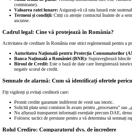
comisioane).
Valoarea ratei lunare:
Asigurați-vă că rata lunară este sustenab
Termeni și condiții:
Citiți cu atenție contractul înainte de a se
ascunse.
Cadrul legal: Cine vă protejează în România?
Activitatea de creditare în România este strict reglementată pentru a pro
Autoritatea Națională pentru Protecția Consumatorilor (
Banca Națională a României (BNR):
Supraveghează băncile și
Biroul de Credit:
Este o bază de date care înregistrează istoricu
negativ scorul de credit.
Semnale de alarmă: Cum să identificați ofertele peric
Fiți vigilenți și evitați creditorii care:
Promit credite garantate indiferent de venit sau istoric.
Solicită plata unui comision în avans pentru „procesarea” sau „g
Nu afișează transparent informații esențiale precum DAE, denum
Folosesc tactici de presiune pentru a vă determina să semnați ra
Rolul Crediro: Comparatorul dvs. de încredere