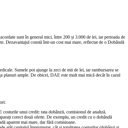
ordate sunt în general mici, între 200 și 3.000 de lei, iar perioada de
inute. Dezavantajul constă într-un cost mai mare, reflectat de o Dobândă
medicale. Sumele pot ajunge la zeci de mii de lei, iar rambursarea se
nanța planuri ample. De obicei, DAE este mult mai mică decât în cazul
ori:
osturile unui credit: rata dobânzii, comisionul de analiză,
comparați corect două oferte. De exemplu, un credit cu o dobândă
ndă aparent mai mare, dar fără comisioane.
e atât capitalul împrumutat, cât și totalitatea costurilor (dobânzi și