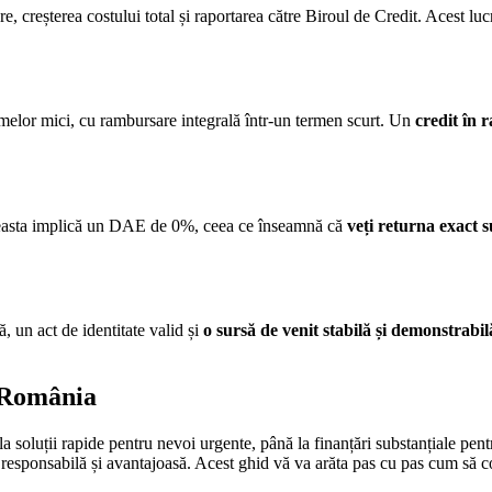
 creșterea costului total și raportarea către Biroul de Credit. Acest lu
umelor mici, cu rambursare integrală într-un termen scurt. Un
credit în r
 Aceasta implică un DAE de 0%, ceea ce înseamnă că
veți returna exact
ă, un act de identitate valid și
o sursă de venit stabilă și demonstrabil
n România
a soluții rapide pentru nevoi urgente, până la finanțări substanțiale pen
 responsabilă și avantajoasă. Acest ghid vă va arăta pas cu pas cum să comp