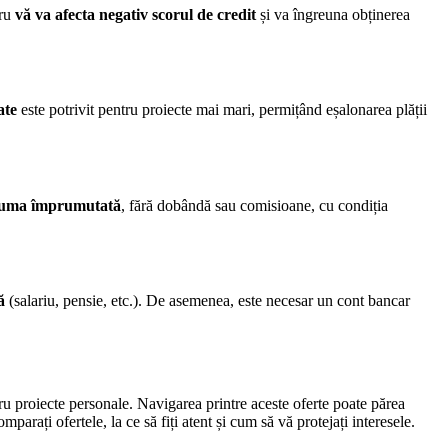
cru
vă va afecta negativ scorul de credit
și va îngreuna obținerea
ate
este potrivit pentru proiecte mai mari, permițând eșalonarea plății
 suma împrumutată
, fără dobândă sau comisioane, cu condiția
ă
(salariu, pensie, etc.). De asemenea, este necesar un cont bancar
tru proiecte personale. Navigarea printre aceste oferte poate părea
arați ofertele, la ce să fiți atent și cum să vă protejați interesele.