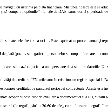
să navigați cu ușurință pe piața financiară. Misiunea noastră este să ad
ți și să comparați opțiunile în funcție de DAE, suma dorită și perioada de 
ele și toate celelalte taxe asociate. Este exprimat ca procent anual și r
 de plată (pozitiv și negativ) al persoanelor și companiilor care au contr
, care estimează capacitatea unei persoane de a-și onora datoriile. Un sc
activități de creditare. IFN-urile sunt înscrise într-un registru special 
gestionarea creditului pe parcursul perioadei contractuale. Acesta este i
ată acoperirii costurilor de evaluare a documentației și a eligibilității so
scurtă (de regulă, până la 30-60 de zile), cu rambursare integrală, într-