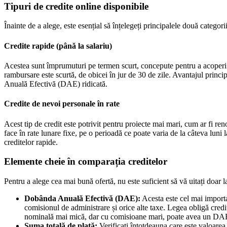
Tipuri de credite online disponibile
Înainte de a alege, este esențial să înțelegeți principalele două categor
Credite rapide (până la salariu)
Acestea sunt împrumuturi pe termen scurt, concepute pentru a acoperi ch
rambursare este scurtă, de obicei în jur de 30 de zile. Avantajul princi
Anuală Efectivă (DAE) ridicată.
Credite de nevoi personale în rate
Acest tip de credit este potrivit pentru proiecte mai mari, cum ar fi re
face în rate lunare fixe, pe o perioadă ce poate varia de la câteva lun
creditelor rapide.
Elemente cheie în comparația creditelor
Pentru a alege cea mai bună ofertă, nu este suficient să vă uitați doar 
Dobânda Anuală Efectivă (DAE):
Acesta este cel mai import
comisionul de administrare și orice alte taxe. Legea obligă cred
nominală mai mică, dar cu comisioane mari, poate avea un DAE 
Suma totală de plată:
Verificați întotdeauna care este valoarea 