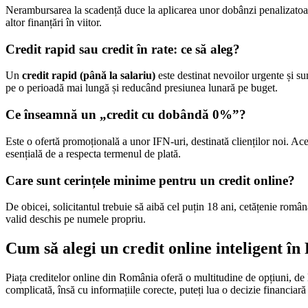
Nerambursarea la scadență duce la aplicarea unor dobânzi penalizatoare,
altor finanțări în viitor.
Credit rapid sau credit în rate: ce să aleg?
Un
credit rapid (până la salariu)
este destinat nevoilor urgente și s
pe o perioadă mai lungă și reducând presiunea lunară pe buget.
Ce înseamnă un „credit cu dobândă 0%”?
Este o ofertă promoțională a unor IFN-uri, destinată clienților noi.
esențială de a respecta termenul de plată.
Care sunt cerințele minime pentru un credit online?
De obicei, solicitantul trebuie să aibă cel puțin 18 ani, cetățenie român
valid deschis pe numele propriu.
Cum să alegi un credit online inteligent î
Piața creditelor online din România oferă o multitudine de opțiuni, de l
complicată, însă cu informațiile corecte, puteți lua o decizie financiară