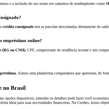
atraso e a inclusão do seu nome em cadastros de inadimplentes como
S
consignado?
 o
crédito consignado
tem as parcelas descontadas diretamente do salár
m empréstimo online?
to (RG ou CNH)
, CPF, comprovante de residência recente e um compro
mpréstimos
. Somos uma plataforma comparadora que apresenta, de forma 
 no Brasil
 opções disponíveis, entender os detalhes pode fazer você economizar c
oferta ideal para suas necessidades financeiras. Na Crediro, nosso obje