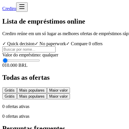
Cred
iro
Lista de empréstimos online
Crediro reúne em um só lugar as melhores ofertas de empréstimos rápid
✓ Quick decision
✓ No paperwork
✓ Compare
0
offers
Valor do empréstimo
:
qualquer
0
10.000 BRL
Todas as ofertas
Grátis
Mais populares
Maior valor
Grátis
Mais populares
Maior valor
0
ofertas ativas
0
ofertas ativas
Perguntas frequentes