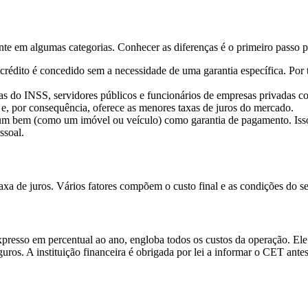
nte em algumas categorias. Conhecer as diferenças é o primeiro passo 
dito é concedido sem a necessidade de uma garantia específica. Por ter
as do INSS, servidores públicos e funcionários de empresas privadas co
 e, por consequência, oferece as menores taxas de juros do mercado.
m bem (como um imóvel ou veículo) como garantia de pagamento. Isso t
ssoal.
xa de juros. Vários fatores compõem o custo final e as condições do se
xpresso em percentual ao ano, engloba todos os custos da operação. Ele 
uros. A instituição financeira é obrigada por lei a informar o CET ant