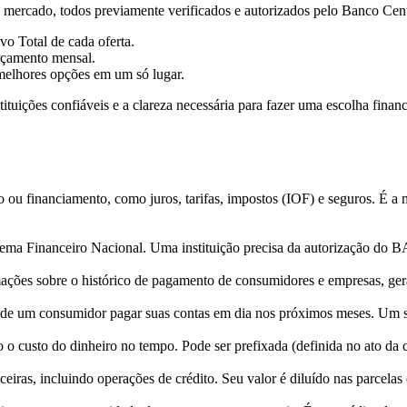
o mercado, todos previamente verificados e autorizados pelo Banco Cen
o Total de cada oferta.
rçamento mensal.
s melhores opções em um só lugar.
uições confiáveis e a clareza necessária para fazer uma escolha finance
 ou financiamento, como juros, tarifas, impostos (IOF) e seguros. É a m
istema Financeiro Nacional. Uma instituição precisa da autorização do
ormações sobre o histórico de pagamento de consumidores e empresas, g
 de um consumidor pagar suas contas em dia nos próximos meses. Um sco
 o custo do dinheiro no tempo. Pode ser prefixada (definida no ato da c
ceiras, incluindo operações de crédito. Seu valor é diluído nas parce