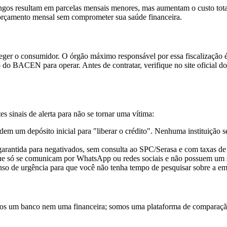
ngos resultam em parcelas mensais menores, mas aumentam o custo total
u orçamento mensal sem comprometer sua saúde financeira.
eger o consumidor. O órgão máximo responsável por essa fiscalização 
ção do BACEN para operar. Antes de contratar, verifique no site oficial
es sinais de alerta para não se tornar uma vítima:
em um depósito inicial para "liberar o crédito". Nenhuma instituição 
rantida para negativados, sem consulta ao SPC/Serasa e com taxas de
 só se comunicam por WhatsApp ou redes sociais e não possuem um si
so de urgência para que você não tenha tempo de pesquisar sobre a em
mos um banco nem uma financeira; somos uma plataforma de comparação 