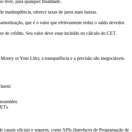
o livre, para qualquer finalidade.
de inadimplência, oferece taxas de juros mais baixas.
amortização, que é o valor que efetivamente reduz o saldo devedor.
se de crédito. Seu valor deve estar incluído no cálculo do CET.
ney or Your Life), a transparência e a precisão são inegociáveis.
ncluem:
onsumidor.
CET).
 de canais oficiais e seguros, como APIs (Interfaces de Programação de