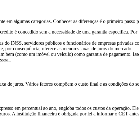
nte em algumas categorias. Conhecer as diferenças é o primeiro passo 
dito é concedido sem a necessidade de uma garantia específica. Por ter
as do INSS, servidores públicos e funcionários de empresas privadas co
 e, por consequência, oferece as menores taxas de juros do mercado.
m bem (como um imóvel ou veículo) como garantia de pagamento. Isso t
ssoal.
xa de juros. Vários fatores compõem o custo final e as condições do se
xpresso em percentual ao ano, engloba todos os custos da operação. Ele 
uros. A instituição financeira é obrigada por lei a informar o CET ant