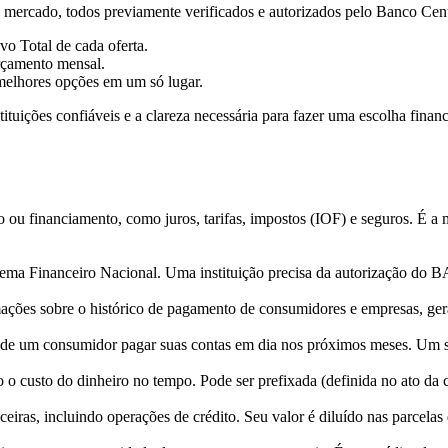
o mercado, todos previamente verificados e autorizados pelo Banco Cen
o Total de cada oferta.
rçamento mensal.
s melhores opções em um só lugar.
uições confiáveis e a clareza necessária para fazer uma escolha finance
 ou financiamento, como juros, tarifas, impostos (IOF) e seguros. É a m
istema Financeiro Nacional. Uma instituição precisa da autorização do
ormações sobre o histórico de pagamento de consumidores e empresas, g
 de um consumidor pagar suas contas em dia nos próximos meses. Um sco
 o custo do dinheiro no tempo. Pode ser prefixada (definida no ato da c
ceiras, incluindo operações de crédito. Seu valor é diluído nas parce