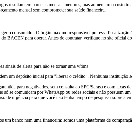
ngos resultam em parcelas mensais menores, mas aumentam o custo total
u orçamento mensal sem comprometer sua saúde financeira.
eger o consumidor. O órgão máximo responsável por essa fiscalização 
ção do BACEN para operar. Antes de contratar, verifique no site oficial
es sinais de alerta para não se tornar uma vítima:
em um depósito inicial para "liberar o crédito". Nenhuma instituição 
rantida para negativados, sem consulta ao SPC/Serasa e com taxas de
 só se comunicam por WhatsApp ou redes sociais e não possuem um si
so de urgência para que você não tenha tempo de pesquisar sobre a em
mos um banco nem uma financeira; somos uma plataforma de comparação 