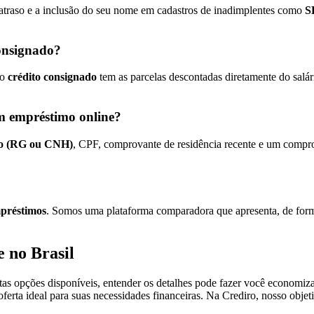
atraso e a inclusão do seu nome em cadastros de inadimplentes como
S
consignado?
 o
crédito consignado
tem as parcelas descontadas diretamente do salár
m empréstimo online?
to (RG ou CNH)
, CPF, comprovante de residência recente e um compro
mpréstimos
. Somos uma plataforma comparadora que apresenta, de forma 
 no Brasil
 opções disponíveis, entender os detalhes pode fazer você economizar c
oferta ideal para suas necessidades financeiras. Na Crediro, nosso obje