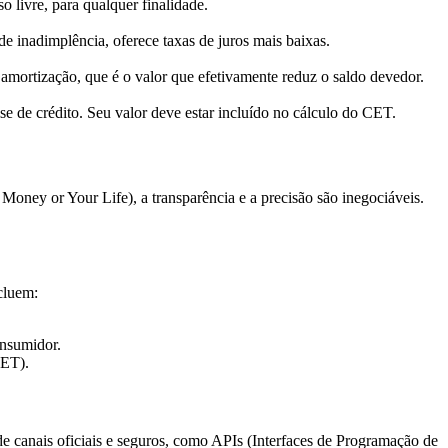
o livre, para qualquer finalidade.
de inadimplência, oferece taxas de juros mais baixas.
amortização, que é o valor que efetivamente reduz o saldo devedor.
se de crédito. Seu valor deve estar incluído no cálculo do CET.
ney or Your Life), a transparência e a precisão são inegociáveis.
ncluem:
onsumidor.
CET).
 de canais oficiais e seguros, como APIs (Interfaces de Programação de