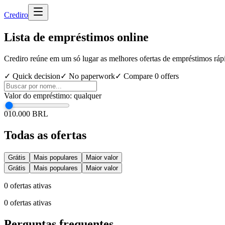
Cred
iro
Lista de empréstimos online
Crediro reúne em um só lugar as melhores ofertas de empréstimos rápid
✓ Quick decision
✓ No paperwork
✓ Compare
0
offers
Valor do empréstimo
:
qualquer
0
10.000 BRL
Todas as ofertas
Grátis
Mais populares
Maior valor
Grátis
Mais populares
Maior valor
0
ofertas ativas
0
ofertas ativas
Perguntas frequentes