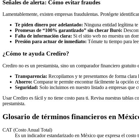
Señales de alerta: Cómo evitar fraudes
Lamentablemente, existen empresas fraudulentas. Protégete identifican
Te piden dinero por adelantado:
Ninguna entidad legítima te
Promesas de “100% garantizado” sin checar Buró:
Desconfí
Falta de información clara:
Si el sitio web no muestra un dom
Presión para actuar de inmediato:
Tómate tu tiempo para leer
¿Cómo te ayuda Crediro?
Crediro no es un prestamista, sino un comparador financiero gratuito e
Transparencia:
Recopilamos y te presentamos de forma clara la
Ahorro:
Comparar te permite encontrar fácilmente la opción co
Seguridad:
Solo incluimos en nuestro listado a empresas que c
Usar Crediro es fácil y no tiene costo para ti. Revisa nuestras tablas co
prestamista.
Glosario de términos financieros en Méxic
CAT (Costo Anual Total)
Es un indicador estandarizado en México que expresa el costo to