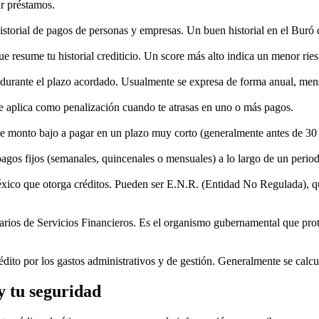
ar préstamos.
istorial de pagos de personas y empresas. Un buen historial en el Buró 
 resume tu historial crediticio. Un score más alto indica un menor ries
o durante el plazo acordado. Usualmente se expresa de forma anual, mens
 se aplica como penalización cuando te atrasas en uno o más pagos.
 monto bajo a pagar en un plazo muy corto (generalmente antes de 30
agos fijos (semanales, quincenales o mensuales) a lo largo de un perio
México que otorga créditos. Pueden ser E.N.R. (Entidad No Regulada),
rios de Servicios Financieros. Es el organismo gubernamental que prot
édito por los gastos administrativos y de gestión. Generalmente se calc
y tu seguridad