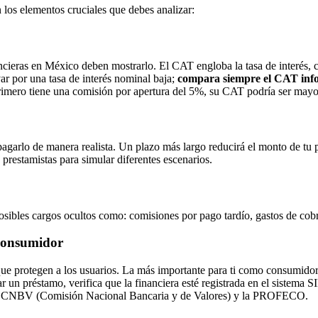
 los elementos cruciales que debes analizar:
ncieras en México deben mostrarlo. El CAT engloba la tasa de interés, c
var por una tasa de interés nominal baja;
compara siempre el CAT inf
rimero tiene una comisión por apertura del 5%, su CAT podría ser mayo
agarlo de manera realista. Un plazo más largo reducirá el monto de tu p
s prestamistas para simular diferentes escenarios.
posibles cargos ocultos como: comisiones por pago tardío, gastos de cob
 consumidor
 que protegen a los usuarios. La más importante para ti como consumidor
itar un préstamo, verifica que la financiera esté registrada en el sist
on la CNBV (Comisión Nacional Bancaria y de Valores) y la PROFECO.