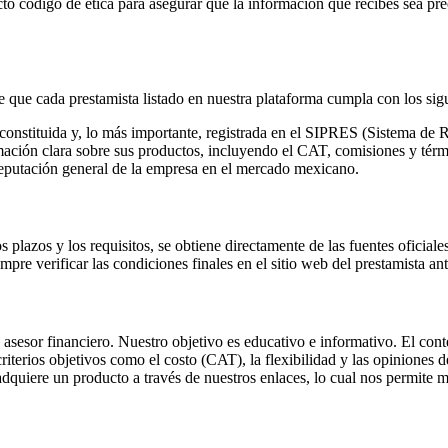
to código de ética para asegurar que la información que recibes sea pre
ue cada prestamista listado en nuestra plataforma cumpla con los sigui
constituida y, lo más importante, registrada en el SIPRES (Sistema de
ación clara sobre sus productos, incluyendo el CAT, comisiones y térmi
reputación general de la empresa en el mercado mexicano.
plazos y los requisitos, se obtiene directamente de las fuentes oficiale
re verificar las condiciones finales en el sitio web del prestamista ant
sesor financiero. Nuestro objetivo es educativo e informativo. El conte
terios objetivos como el costo (CAT), la flexibilidad y las opiniones de
quiere un producto a través de nuestros enlaces, lo cual nos permite ma