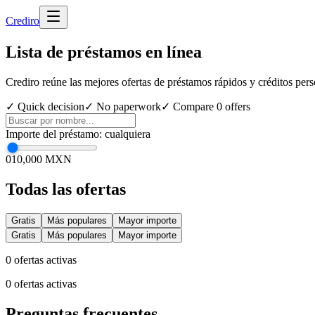
Cred
iro
Lista de préstamos en línea
Crediro reúne las mejores ofertas de préstamos rápidos y créditos per
✓ Quick decision
✓ No paperwork
✓ Compare
0
offers
Importe del préstamo
:
cualquiera
0
10,000 MXN
Todas las ofertas
Gratis
Más populares
Mayor importe
Gratis
Más populares
Mayor importe
0
ofertas activas
0
ofertas activas
Preguntas frecuentes