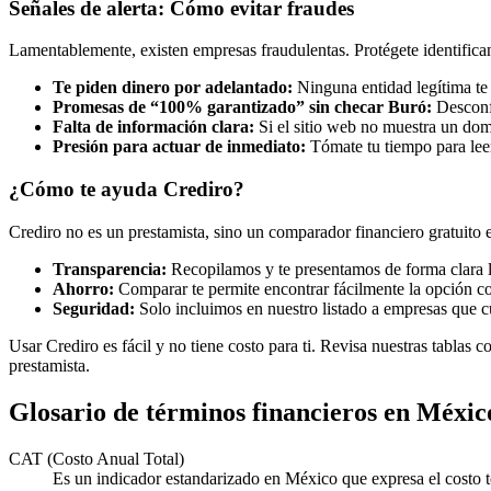
Señales de alerta: Cómo evitar fraudes
Lamentablemente, existen empresas fraudulentas. Protégete identifican
Te piden dinero por adelantado:
Ninguna entidad legítima te
Promesas de “100% garantizado” sin checar Buró:
Desconfí
Falta de información clara:
Si el sitio web no muestra un dom
Presión para actuar de inmediato:
Tómate tu tiempo para leer
¿Cómo te ayuda Crediro?
Crediro no es un prestamista, sino un comparador financiero gratuito e
Transparencia:
Recopilamos y te presentamos de forma clara la
Ahorro:
Comparar te permite encontrar fácilmente la opción co
Seguridad:
Solo incluimos en nuestro listado a empresas que c
Usar Crediro es fácil y no tiene costo para ti. Revisa nuestras tablas co
prestamista.
Glosario de términos financieros en Méxic
CAT (Costo Anual Total)
Es un indicador estandarizado en México que expresa el costo to