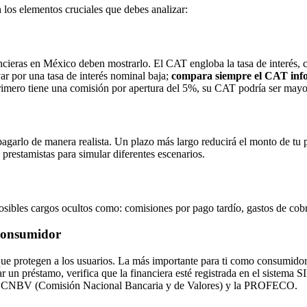
 los elementos cruciales que debes analizar:
ncieras en México deben mostrarlo. El CAT engloba la tasa de interés, c
var por una tasa de interés nominal baja;
compara siempre el CAT inf
rimero tiene una comisión por apertura del 5%, su CAT podría ser mayo
agarlo de manera realista. Un plazo más largo reducirá el monto de tu p
s prestamistas para simular diferentes escenarios.
posibles cargos ocultos como: comisiones por pago tardío, gastos de cob
 consumidor
 que protegen a los usuarios. La más importante para ti como consumidor
itar un préstamo, verifica que la financiera esté registrada en el sist
on la CNBV (Comisión Nacional Bancaria y de Valores) y la PROFECO.