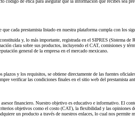
to código de ética para asegurar que la información que recibes sea pre
ue cada prestamista listado en nuestra plataforma cumpla con los sigui
constituida y, lo más importante, registrada en el SIPRES (Sistema de
ación clara sobre sus productos, incluyendo el CAT, comisiones y térmi
reputación general de la empresa en el mercado mexicano.
plazos y los requisitos, se obtiene directamente de las fuentes oficiale
re verificar las condiciones finales en el sitio web del prestamista ant
sesor financiero. Nuestro objetivo es educativo e informativo. El conte
terios objetivos como el costo (CAT), la flexibilidad y las opiniones de
quiere un producto a través de nuestros enlaces, lo cual nos permite ma