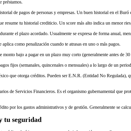
ar préstamos.
istorial de pagos de personas y empresas. Un buen historial en el Buró 
 resume tu historial crediticio. Un score más alto indica un menor ries
o durante el plazo acordado. Usualmente se expresa de forma anual, mens
 se aplica como penalización cuando te atrasas en uno o más pagos.
 monto bajo a pagar en un plazo muy corto (generalmente antes de 30
agos fijos (semanales, quincenales o mensuales) a lo largo de un perio
México que otorga créditos. Pueden ser E.N.R. (Entidad No Regulada),
rios de Servicios Financieros. Es el organismo gubernamental que prot
édito por los gastos administrativos y de gestión. Generalmente se calc
y tu seguridad